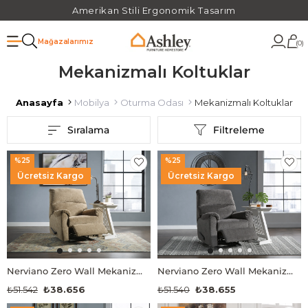
Amerikan Stili Ergonomik Tasarım
Mağazalarımız
0
Mekanizmalı Koltuklar
Anasayfa
Mobilya
Oturma Odası
Mekanizmalı Koltuklar
Sıralama
Filtreleme
%25
%25
Ücretsiz Kargo
Ücretsiz Kargo
Nerviano Zero Wall Mekanizmalı TV Koltuğu
Nerviano Zero Wall Mekanizmalı TV Koltuğu
₺51.542
₺38.656
₺51.540
₺38.655