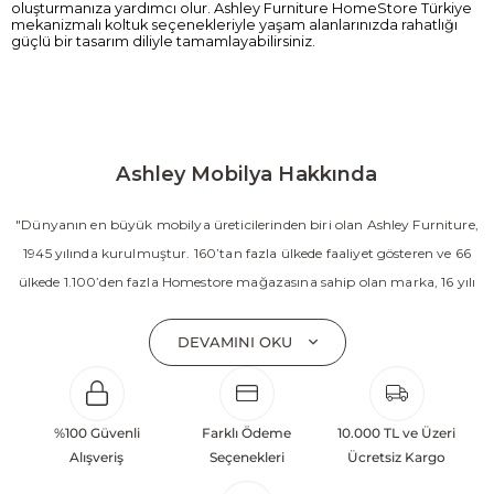
oluşturmanıza yardımcı olur. Ashley Furniture HomeStore Türkiye
mekanizmalı koltuk seçenekleriyle yaşam alanlarınızda rahatlığı
güçlü bir tasarım diliyle tamamlayabilirsiniz.
Ashley Mobilya Hakkında
"Dünyanın en büyük mobilya üreticilerinden biri olan Ashley Furniture,
1945 yılında kurulmuştur. 160’tan fazla ülkede faaliyet gösteren ve 66
ülkede 1.100’den fazla Homestore mağazasına sahip olan marka, 16 yılı
aşkın süredir Amerika’nın en çok satan mobilya markasıdır. Ashley;
yatak odası, oturma odası, yemek odası, home ofis ve ev dekorasyon
DEVAMINI OKU
aksesuarları dahil olmak üzere 20’den fazla ürün kategorisinde geniş bir
koleksiyon sunmaktadır. Sabit ve hareketli koltuklar, yataklar, bahçe
mobilyaları ve demonte ürün grupları ile ürün yelpazesini sürekli
%100 Güvenli
Farklı Ödeme
10.000 TL ve Üzeri
geliştiren Ashley, güçlü ve verimli global altyapısı sayesinde dünya
Alışveriş
Seçenekleri
Ücretsiz Kargo
çapında önemli bir pazar payına ulaşmıştır. Marka; sadece mevcut