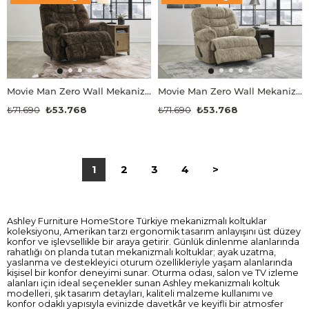
Movie Man Zero Wall Mekanizmalı TV Koltuğu
Movie Man Zero Wall Mekanizmalı TV Koltuğu
₺71.690
₺53.768
₺71.690
₺53.768
1
2
3
4
>
Ashley Furniture HomeStore Türkiye mekanizmalı koltuklar
koleksiyonu, Amerikan tarzı ergonomik tasarım anlayışını üst düzey
konfor ve işlevsellikle bir araya getirir. Günlük dinlenme alanlarında
rahatlığı ön planda tutan mekanizmalı koltuklar; ayak uzatma,
yaslanma ve destekleyici oturum özellikleriyle yaşam alanlarında
kişisel bir konfor deneyimi sunar. Oturma odası, salon ve TV izleme
alanları için ideal seçenekler sunan Ashley mekanizmalı koltuk
modelleri, şık tasarım detayları, kaliteli malzeme kullanımı ve
konfor odaklı yapısıyla evinizde davetkâr ve keyifli bir atmosfer