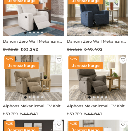
Ücretsiz Kargo
Ücretsiz Kargo
Danum Zero Wall Mekanizmalı TV Koltuğu
Danum Zero Wall Mekanizmalı TV Koltuğu
₺70.989
₺53.242
₺64.536
₺48.402
%25
%25
Ücretsiz Kargo
Ücretsiz Kargo
Alphons Mekanizmalı TV Koltuğu
Alphons Mekanizmalı TV Koltuğu
₺59.789
₺44.841
₺59.789
₺44.841
%25
%25
Ücretsiz Kargo
Ücretsiz Kargo