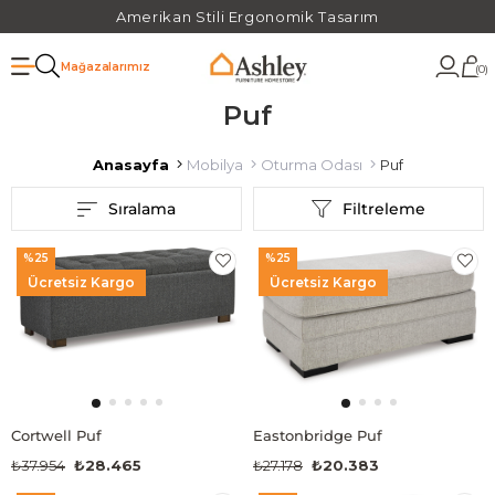
Amerikan Stili Ergonomik Tasarım
Mağazalarımız
0
Puf
Anasayfa
Mobilya
Oturma Odası
Puf
Sıralama
Filtreleme
%25
%25
Ücretsiz Kargo
Ücretsiz Kargo
Cortwell Puf
Eastonbridge Puf
₺37.954
₺28.465
₺27.178
₺20.383