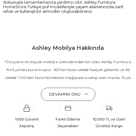
dokunuşla tamamlamanıza yardımcı olur. Ashley Furniture
HomeStore Türkiye puf modelleriyle yaşam alanlarınızda zarif,
rahat ve kullanışlı bir atmosfer oluşturabilirsiniz.
Ashley Mobilya Hakkında
"Dünyanın en büyük mobilya üreticilerinden biri olan Ashley Furniture,
1945 yılında kurulmuştur. 160’tan fazla ülkede faaliyet gösteren ve 66
ülkede 1.100’den fazla Homestore mağazasına sahip olan marka, 16 yılı
aşkın süredir Amerika’nın en çok satan mobilya markasıdır. Ashley;
yatak odası, oturma odası, yemek odası, home ofis ve ev dekorasyon
DEVAMINI OKU
aksesuarları dahil olmak üzere 20’den fazla ürün kategorisinde geniş bir
koleksiyon sunmaktadır. Sabit ve hareketli koltuklar, yataklar, bahçe
mobilyaları ve demonte ürün grupları ile ürün yelpazesini sürekli
%100 Güvenli
Farklı Ödeme
10.000 TL ve Üzeri
geliştiren Ashley, güçlü ve verimli global altyapısı sayesinde dünya
Alışveriş
Seçenekleri
Ücretsiz Kargo
çapında önemli bir pazar payına ulaşmıştır. Marka; sadece mevcut