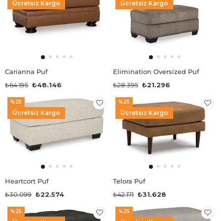
Ücretsiz Kargo
Ücretsiz Kargo
Carianna Puf
Elimination Oversized Puf
₺64.195
₺48.146
₺28.395
₺21.296
%25
%25
Ücretsiz Kargo
Ücretsiz Kargo
Heartcort Puf
Telora Puf
₺30.099
₺22.574
₺42.171
₺31.628
%25
%25