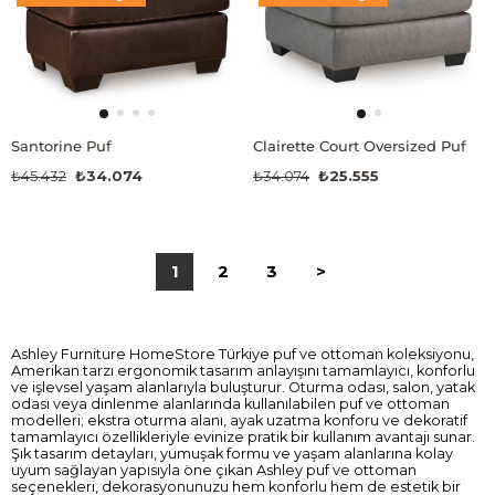
Santorine Puf
Clairette Court Oversized Puf
₺45.432
₺34.074
₺34.074
₺25.555
1
2
3
>
Ashley Furniture HomeStore Türkiye puf ve ottoman koleksiyonu,
Amerikan tarzı ergonomik tasarım anlayışını tamamlayıcı, konforlu
ve işlevsel yaşam alanlarıyla buluşturur. Oturma odası, salon, yatak
odası veya dinlenme alanlarında kullanılabilen puf ve ottoman
modelleri; ekstra oturma alanı, ayak uzatma konforu ve dekoratif
tamamlayıcı özellikleriyle evinize pratik bir kullanım avantajı sunar.
Şık tasarım detayları, yumuşak formu ve yaşam alanlarına kolay
uyum sağlayan yapısıyla öne çıkan Ashley puf ve ottoman
seçenekleri, dekorasyonunuzu hem konforlu hem de estetik bir