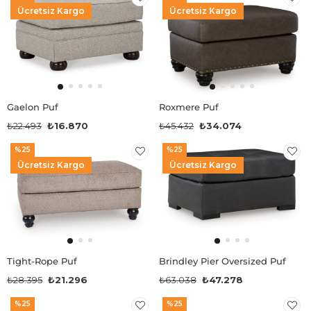
Ücretsiz Kargo
Ücretsiz Kargo
Gaelon Puf
Roxmere Puf
₺22.493
₺16.870
₺45.432
₺34.074
%25
%25
Ücretsiz Kargo
Ücretsiz Kargo
Tight-Rope Puf
Brindley Pier Oversized Puf
₺28.395
₺21.296
₺63.038
₺47.278
%25
%25