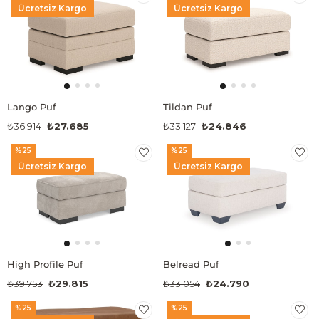
Ücretsiz Kargo
Ücretsiz Kargo
Lango Puf
Tildan Puf
₺36.914
₺27.685
₺33.127
₺24.846
%25
%25
Ücretsiz Kargo
Ücretsiz Kargo
High Profile Puf
Belread Puf
₺39.753
₺29.815
₺33.054
₺24.790
%25
%25