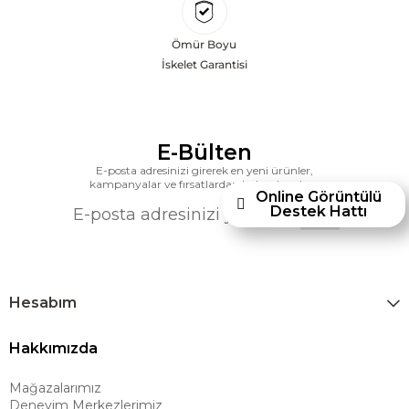
başarılarına değil, aynı zamanda gelecekte yaratacağı değerlere
odaklanarak sürekli gelişimi temel yaklaşım olarak benimsemektedir.
Ömür Boyu
Türkiye’deki yatırımları kapsamında, Kayseri Serbest Bölgesi’nde 100
İskelet Garantisi
dönüm arazi üzerine kurulan üretim tesisinin altyapısı tamamlanmıştır.
Ashley Furniture’ın hedefi; Türkiye merkezli bir üretim üssü oluşturarak
Orta Doğu, Avrupa ve Kuzey Afrika pazarlarına hizmet vermektir.
E-Bülten
Dünya genelinde 7 farklı ülkede üretim tesisine sahip olan markanın
E-posta adresinizi girerek en yeni ürünler,
Türkiye’de üretim yapması, istihdam ve ekonomik katkı açısından
kampanyalar ve fırsatlardan haberdar olun.
Online Görüntülü
önemli bir değer yaratmaktadır. Ashley Furniture Homestore; Türkiye’de
Destek Hattı
üretilecek ürünleri global pazarlara ulaştırmayı, uluslararası deneyimini
yerel pazara taşımayı ve mobilya sektörüne yenilikçi bir bakış açısı
kazandırmayı hedeflemektedir. Amerikan konforunu yaşam alanlarına
taşıyan marka; rahat koltukları, masif ahşap mobilyaları ve
Hesabım
dayanıklılığıyla öne çıkan ürünleriyle kullanıcılarına uzun ömürlü
Hakkımızda
çözümler sunar. Teknoloji ve mağazacılığı bir araya getiren Ashley
Furniture Homestore, 80 yılı aşkın deneyimiyle müşterilerine üstün bir
Mağazalarımız
alışveriş deneyimi sunmak ve bu konforu her eve taşımak amacıyla
Deneyim Merkezlerimiz