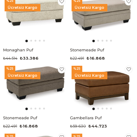
%25
%25
Ücretsiz Kargo
Ücretsiz Kargo
Monaghan Puf
Stonemeade Puf
₺44.514
₺33.386
₺22.491
₺16.868
%25
%25
Ücretsiz Kargo
Ücretsiz Kargo
Stonemeade Puf
Gambellara Puf
₺22.491
₺16.868
₺59.630
₺44.723
%25
%25