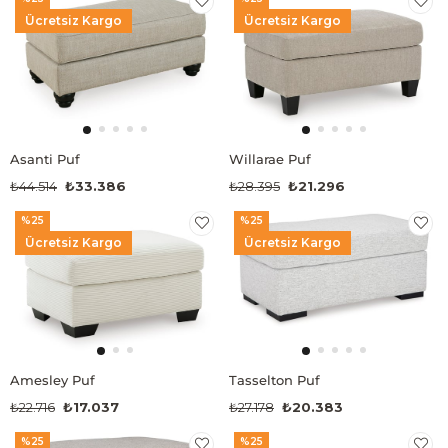
Ücretsiz Kargo
Ücretsiz Kargo
Asanti Puf
Willarae Puf
₺44.514
₺33.386
₺28.395
₺21.296
%25
%25
Ücretsiz Kargo
Ücretsiz Kargo
Amesley Puf
Tasselton Puf
₺22.716
₺17.037
₺27.178
₺20.383
%25
%25