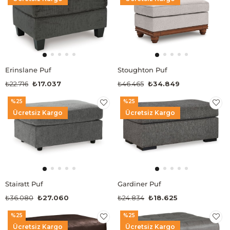
Erinslane Puf
Stoughton Puf
₺22.716
₺17.037
₺46.465
₺34.849
%25
%25
Ücretsiz Kargo
Ücretsiz Kargo
Stairatt Puf
Gardiner Puf
₺36.080
₺27.060
₺24.834
₺18.625
%25
%25
Ücretsiz Kargo
Ücretsiz Kargo