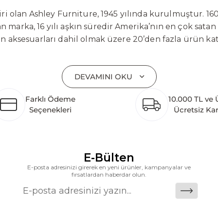
 olan Ashley Furniture, 1945 yılında kurulmuştur. 160
 marka, 16 yılı aşkın süredir Amerika’nın en çok satan
on aksesuarları dahil olmak üzere 20’den fazla ürün ka
 mobilyaları ve demonte ürün grupları ile ürün yelpazesi
emli bir pazar payına ulaşmıştır. Marka; sadece mevcu
DEVAMINI OKU
lişimi temel yaklaşım olarak benimsemektedir. Türkiye’
etim tesisinin altyapısı tamamlanmıştır. Ashley Furnit
Farklı Ödeme
10.000 TL ve 
 pazarlarına hizmet vermektir. Dünya genelinde 7 far
Seçenekleri
Ücretsiz Ka
k katkı açısından önemli bir değer yaratmaktadır. As
ararası deneyimini yerel pazara taşımayı ve mobilya sek
alanlarına taşıyan marka; rahat koltukları, masif ahşa
ümler sunar. Teknoloji ve mağazacılığı bir araya getir
E-Bülten
riş deneyimi sunmak ve bu konforu her eve taşımak am
E-posta adresinizi girerek en yeni ürünler, kampanyalar ve
fırsatlardan haberdar olun.