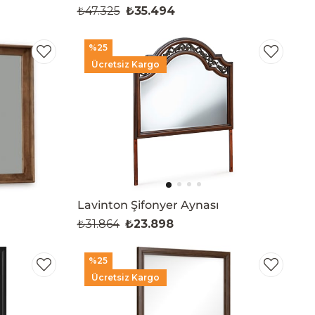
₺47.325
₺35.494
%25
Ücretsiz Kargo
Lavinton Şifonyer Aynası
₺31.864
₺23.898
%25
Ücretsiz Kargo