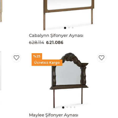
Cabalynn Şifonyer Aynası
₺28.114
₺21.086
%25
Ücretsiz Kargo
Maylee Şifonyer Aynası