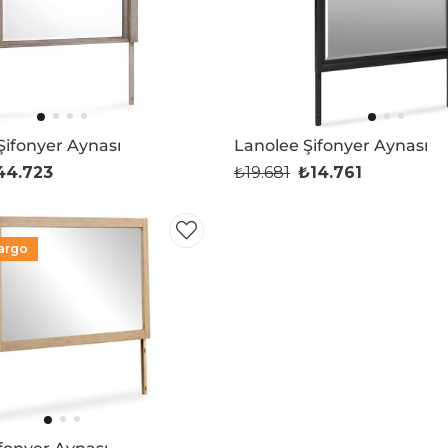
Şifonyer Aynası
Lanolee Şifonyer Aynası
44.723
₺19.681
₺14.761
argo