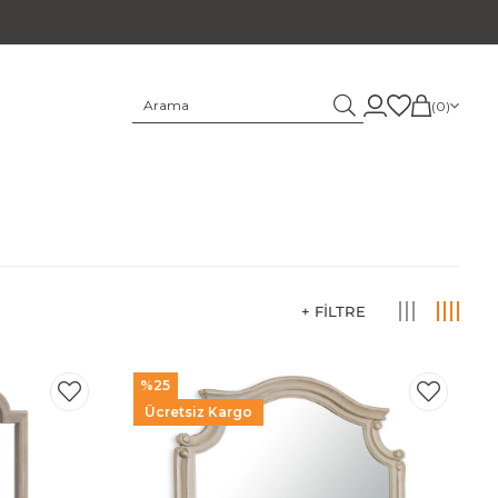
0
%25
Ücretsiz Kargo