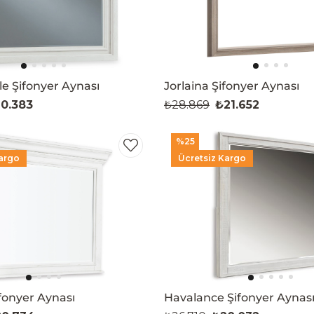
e Şifonyer Aynası
Jorlaina Şifonyer Aynası
0.383
₺28.869
₺21.652
%25
argo
Ücretsiz Kargo
onyer Aynası
Havalance Şifonyer Aynas