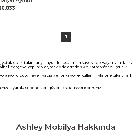
fonyer Aynası
26.833
1
; yatak odası takımlarıyla uyumlu tasarımları sayesinde yaşam alanla
kaliteli çerçeve yapılarıyla yatak odalarında şık bir atmosfer oluşturur.
ekorasyonu bütünleyen yapısı ve fonksiyonel kullanımıyla öne çıkar. Fark
mınıza uyumlu seçenekleri güvenle sipariş verebilirsiniz.
Ashley Mobilya Hakkında