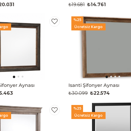
20.031
₺19.681
₺14.761
%25
argo
Ücretsiz Kargo
ifonyer Aynası
Isanti Şifonyer Aynası
5.463
₺30.099
₺22.574
%25
argo
Ücretsiz Kargo