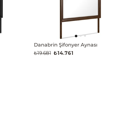
Danabrin Şifonyer Aynası
₺19.681
₺14.761