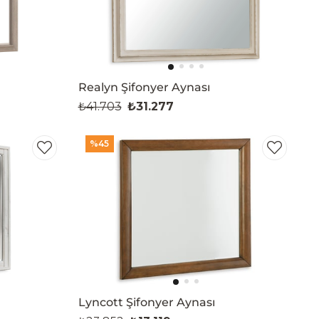
Realyn Şifonyer Aynası
₺41.703
₺31.277
%45
ı
Lyncott Şifonyer Aynası