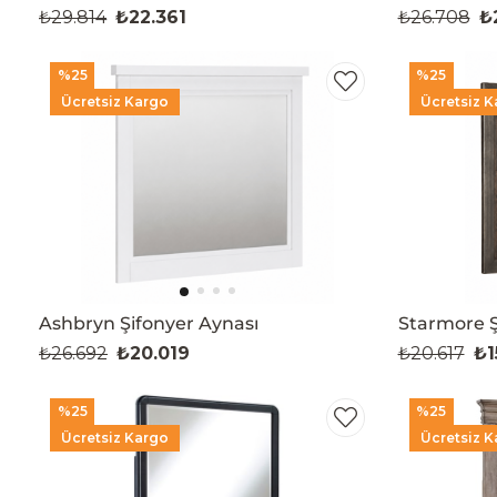
₺29.814
₺22.361
₺26.708
₺
%25
%25
Ücretsiz Kargo
Ücretsiz K
Ashbryn Şifonyer Aynası
Starmore Ş
₺26.692
₺20.019
₺20.617
₺1
%25
%25
Ücretsiz Kargo
Ücretsiz K