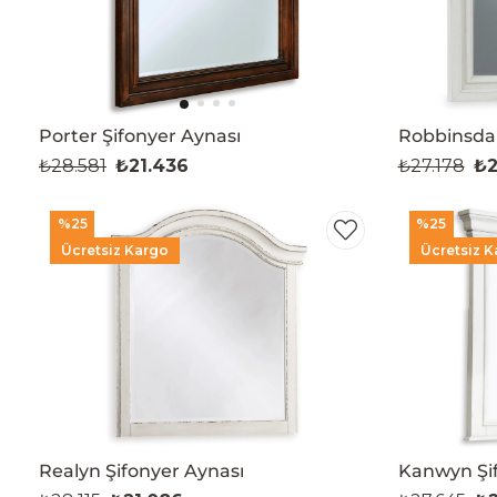
Porter Şifonyer Aynası
Robbinsdal
₺28.581
₺21.436
₺27.178
₺2
%25
%25
Ücretsiz Kargo
Ücretsiz K
Realyn Şifonyer Aynası
Kanwyn Şif