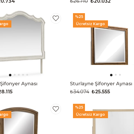
0.734
₺26.710
₺20.032
%25
argo
Ücretsiz Kargo
Şifonyer Aynası
Sturlayne Şifonyer Aynası
8.115
₺34.074
₺25.555
%25
argo
Ücretsiz Kargo