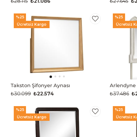
₺28.115
₺21.086
₺27.645
₺2
%25
%25
Ücretsiz Kargo
Ücretsiz K
Takston Şifonyer Aynası
Arlendyne 
₺30.099
₺22.574
₺37.486
₺2
%25
%25
Ücretsiz Kargo
Ücretsiz K