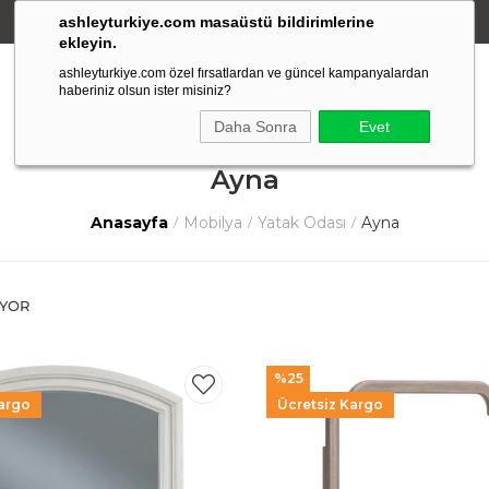
ashleyturkiye.com masaüstü bildirimlerine
Amerikan Stili Ergonomik Tasarım
ekleyin.
ashleyturkiye.com özel fırsatlardan ve güncel kampanyalardan
haberiniz olsun ister misiniz?
Daha Sonra
Evet
Ayna
Anasayfa
Mobilya
Yatak Odası
Ayna
%25
argo
Ücretsiz Kargo