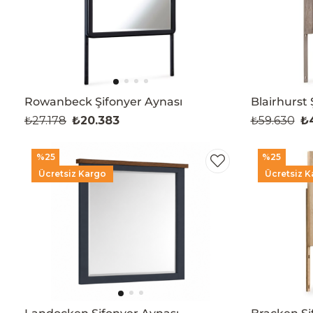
Rowanbeck Şifonyer Aynası
Blairhurst 
₺27.178
₺20.383
₺59.630
₺
%25
%25
Ücretsiz Kargo
Ücretsiz K