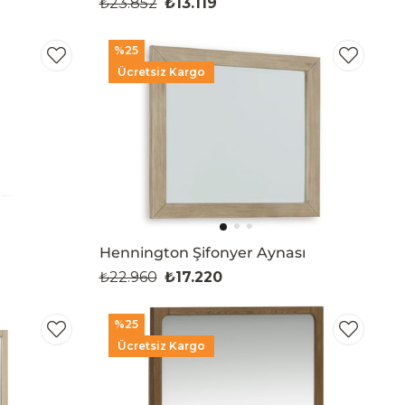
₺23.852
₺13.119
%25
Ücretsiz Kargo
Hennington Şifonyer Aynası
₺22.960
₺17.220
%25
Ücretsiz Kargo