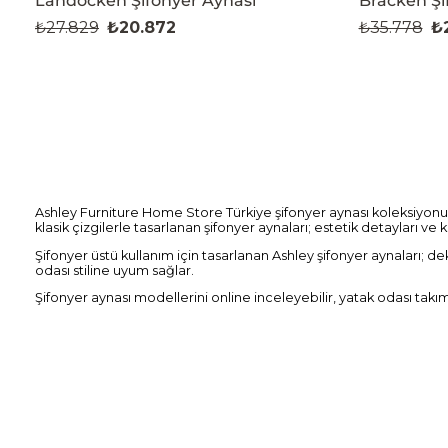
Landocken Şifonyer Aynası
Bracken Şi
₺27.829
₺20.872
₺35.778
₺
Ashley Furniture Home Store Türkiye şifonyer aynası koleksiyonu
klasik çizgilerle tasarlanan şifonyer aynaları; estetik detayları ve 
Şifonyer üstü kullanım için tasarlanan Ashley şifonyer aynaları; d
odası stiline uyum sağlar.
Şifonyer aynası modellerini online inceleyebilir, yatak odası takı