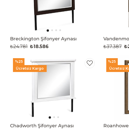
Breckington Şifonyer Aynası
Vandenmor
₺24.781
₺18.586
₺37.387
₺
%25
%25
Ücretsiz Kargo
Ücretsiz K
Chadworth Şifonyer Aynası
Roanhowe 