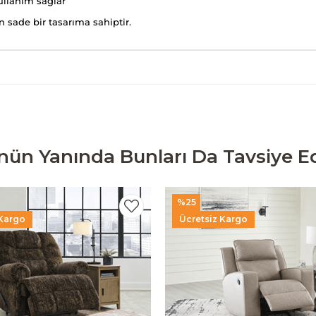
ullanım sağlar
n sade bir tasarıma sahiptir.
nün Yanında Bunları Da Tavsiye Ed
%25
 Kargo
Ücretsiz Kargo