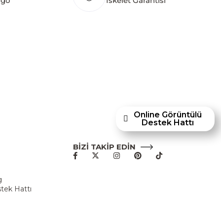
rgo
İskelet Garantisi
hley Furniture Homestore; Türkiye’de üretilecek
törüne yenilikçi bir bakış açısı kazandırmayı
p mobilyaları ve dayanıklılığıyla öne çıkan
en Ashley Furniture Homestore, 80 yılı aşkın
acıyla Türkiye’de faaliyet göstermektedir."
Online Görüntülü
Destek Hattı
BİZİ TAKİP EDİN
u
g
tek Hattı