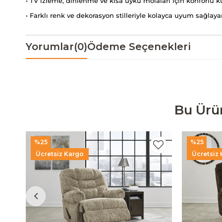
• TV izleme, dinlenme ve kısa uyku molaları için konforlu k
• Farklı renk ve dekorasyon stilleriyle kolayca uyum sağlaya
Yorumlar
(0)
Ödeme Seçenekleri
Bu Ürü
%25
%25
Ücretsiz Kargo
Ücretsiz