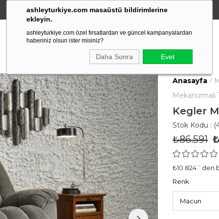
ashleyturkiye.com masaüstü bildirimlerine
Amerikan Stili Ergonomik Tasarım
ekleyin.
ashleyturkiye.com özel fırsatlardan ve güncel kampanyalardan
haberiniz olsun ister misiniz?
Daha Sonra
Evet
Anasayfa
M
Mekanizmalı T
Kegler M
Stok Kodu
(
₺86.591
₺
₺10.824
`den b
Renk