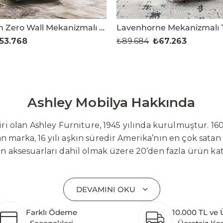
Movie Man Zero Wall Mekanizmalı TV Koltuğu
53.768
₺89.684
₺67.263
Ashley Mobilya Hakkında
 olan Ashley Furniture, 1945 yılında kurulmuştur. 160
 marka, 16 yılı aşkın süredir Amerika’nın en çok satan
on aksesuarları dahil olmak üzere 20’den fazla ürün ka
 mobilyaları ve demonte ürün grupları ile ürün yelpazesi
emli bir pazar payına ulaşmıştır. Marka; sadece mevcu
DEVAMINI OKU
lişimi temel yaklaşım olarak benimsemektedir. Türkiye’
etim tesisinin altyapısı tamamlanmıştır. Ashley Furnit
Farklı Ödeme
10.000 TL ve 
 pazarlarına hizmet vermektir. Dünya genelinde 7 far