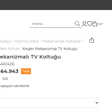
0
obilya
Oturma Odası
Mekanizmalı Koltuklar
ekli Koltuk
Kegler Mekanizmalı TV Koltuğu
ekanizmalı TV Koltuğu
4450425)
64.943
25
0.0
aşlayan taksitlerle