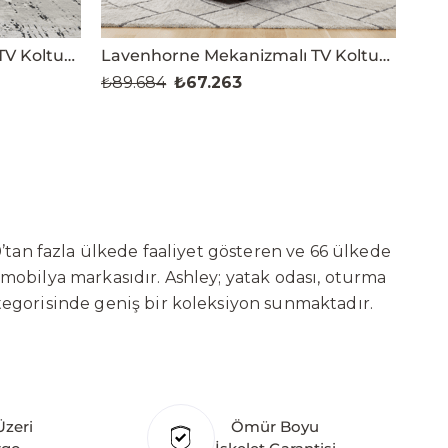
Lavenhorne Mekanizmalı TV Koltuğu
Lavenhorne Mekanizmalı TV Koltuğu
₺89.684
₺67.263
₺71
’tan fazla ülkede faaliyet gösteren ve 66 ülkede
 mobilya markasıdır. Ashley; yatak odası, oturma
tegorisinde geniş bir koleksiyon sunmaktadır.
ni sürekli geliştiren Ashley, güçlü ve verimli
t başarılarına değil, aynı zamanda gelecekte
deki yatırımları kapsamında, Kayseri Serbest
ure’ın hedefi; Türkiye merkezli bir üretim üssü
Üzeri
Ömür Boyu
klı ülkede üretim tesisine sahip olan markanın