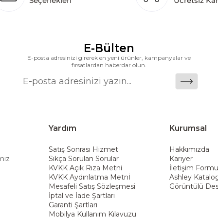
Seçenekleri
Ücretsiz Ka
k katkı açısından önemli bir değer yaratmaktadır. As
ararası deneyimini yerel pazara taşımayı ve mobilya sek
alanlarına taşıyan marka; rahat koltukları, masif ahşa
ümler sunar. Teknoloji ve mağazacılığı bir araya getir
E-Bülten
riş deneyimi sunmak ve bu konforu her eve taşımak am
E-posta adresinizi girerek en yeni ürünler, kampanyalar ve
fırsatlardan haberdar olun.
Yardım
Kurumsal
Satış Sonrası Hizmet
Hakkımızda
miz
Sıkça Sorulan Sorular
Kariyer
KVKK Açık Rıza Metni
İletişim Form
KVKK Aydınlatma Metnİ
Ashley Katalo
Mesafeli Satış Sözleşmesi
Görüntülü Des
İptal ve İade Şartları
Garanti Şartları
Mobilya Kullanım Kılavuzu