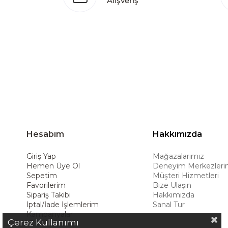
Alışveriş
Türkiye’de üretim yapması, istihdam ve ekonomi
ürünleri global pazarlara ulaştırmayı, ulusl
hedeflemektedir. Amerikan konforunu yaşam 
ürünleriyle kullanıcılarına uzun ömürlü çöz
deneyimiyle müşterilerine üstün bir alışve
Hesabım
Hakkımızda
Giriş Yap
Mağazalarımız
Hemen Üye Ol
Deneyim Merkezleri
Sepetim
Müşteri Hizmetleri
Favorilerim
Bize Ulaşın
Sipariş Takibi
Hakkımızda
İptal/İade İşlemlerim
Sanal Tur
Kampanyalar
Çerez Kullanımı