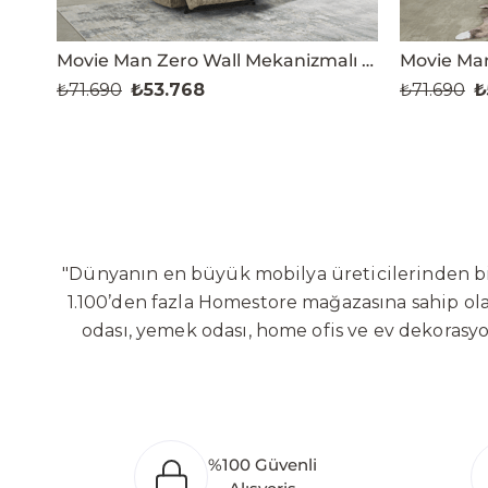
Movie Man Zero Wall Mekanizmalı TV Koltuğu
₺71.690
₺53.768
₺71.690
₺
"Dünyanın en büyük mobilya üreticilerinden biri
1.100’den fazla Homestore mağazasına sahip olan
odası, yemek odası, home ofis ve ev dekorasy
Sabit ve hareketli koltuklar, yataklar, bahçe
global altyapısı sayesinde dünya çapında ön
yaratacağı değerlere odaklanarak sürekli ge
Bölgesi’nde 100 dönüm arazi üzerine kurulan ür
%100 Güvenli
oluşturarak Orta Doğu, Avrupa ve Kuzey Afrika