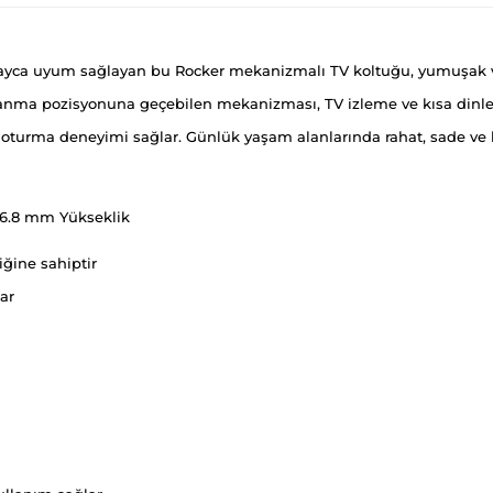
kolayca uyum sağlayan bu Rocker mekanizmalı TV koltuğu, yumuşak 
anma pozisyonuna geçebilen mekanizması, TV izleme ve kısa dinlenm
turma deneyimi sağlar. Günlük yaşam alanlarında rahat, sade ve ku
66.8 mm Yükseklik
ğine sahiptir
ar