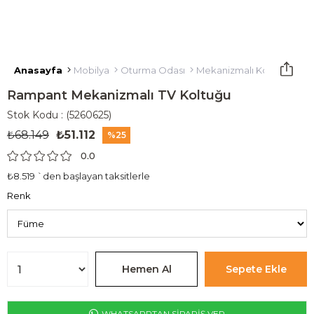
Anasayfa
Mobilya
Oturma Odası
Mekanizmalı Koltuklar
M
Rampant Mekanizmalı TV Koltuğu
Stok Kodu
(5260625)
₺68.149
₺51.112
25
0.0
₺8.519
`den başlayan taksitlerle
Renk
WHATSAPPTAN SİPARİŞ VER