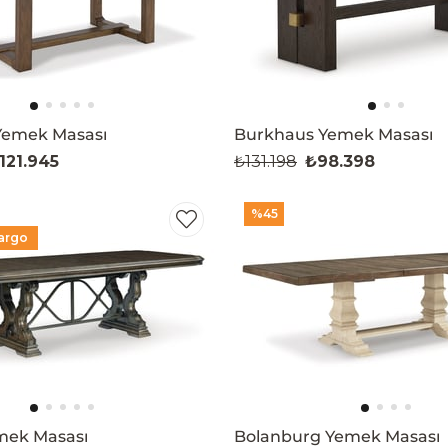
Yemek Masası
Burkhaus Yemek Masası
121.945
₺131.198
₺98.398
%45
argo
mek Masası
Bolanburg Yemek Masası