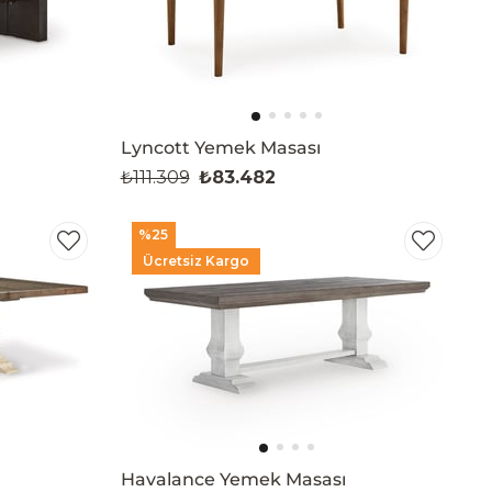
Lyncott Yemek Masası
₺111.309
₺83.482
%25
Ücretsiz Kargo
Havalance Yemek Masası