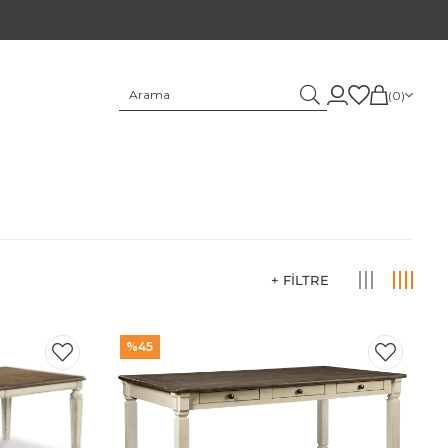
0
%45