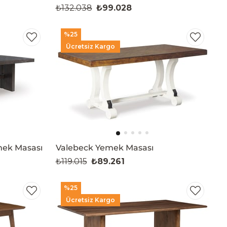
₺132.038
₺99.028
%25
Ücretsiz Kargo
mek Masası
Valebeck Yemek Masası
₺119.015
₺89.261
%25
Ücretsiz Kargo