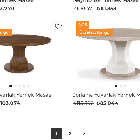
Yemek Masası
Neymorton Yemek Masası
3.770
₺108.471
₺81.353
%25
argo
Ücretsiz Kargo
uvarlak Yemek Masası
Jorlaina Yuvarlak Yemek 
103.074
₺113.392
₺85.044
1
2
>