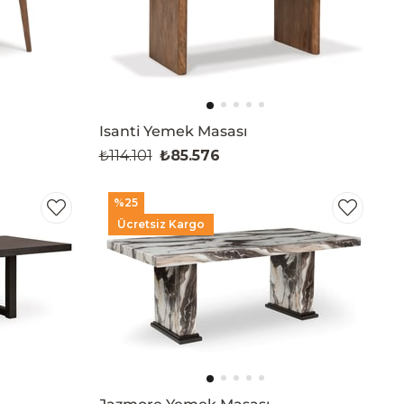
Isanti Yemek Masası
₺114.101
₺85.576
%25
Ücretsiz Kargo