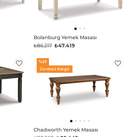
Bolanburg Yemek Masası
₺86.217
₺47.419
%25
Ücretsiz Kargo
Chadworth Yemek Masası