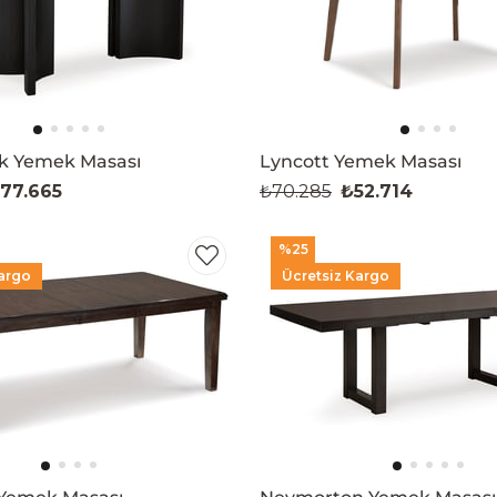
 Yemek Masası
Lyncott Yemek Masası
77.665
₺70.285
₺52.714
%25
argo
Ücretsiz Kargo