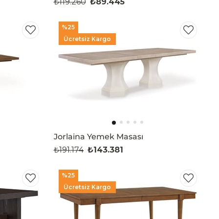
₺119.260
₺89.445
%25
Ücretsiz Kargo
Jorlaina Yemek Masası
₺191.174
₺143.381
%25
Ücretsiz Kargo