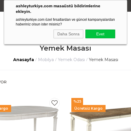
ashleyturkiye.com masaüstü bildirimlerine
Amerikan Stili Ergonomik Tasarım
ekleyin.
ashleyturkiye.com özel fırsatlardan ve güncel kampanyalardan
haberiniz olsun ister misiniz?
Daha Sonra
Evet
Yemek Masası
Anasayfa
Mobilya
Yemek Odası
Yemek Masası
%25
argo
Ücretsiz Kargo