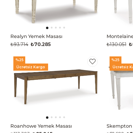
Realyn Yemek Masası
Montelaine
₺93.714
₺70.285
₺130.051
₺
%25
%25
Ücretsiz Kargo
Ücretsiz K
Roanhowe Yemek Masası
Skempton 