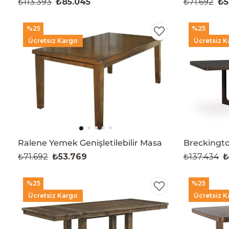
₺113.393
₺85.045
₺71.692
₺5
%25
%25
Ücretsiz Kargo
Ücretsiz K
Ralene Yemek Genişletilebilir Masa
Breckingt
₺71.692
₺53.769
₺137.434
₺
%25
%25
Ücretsiz Kargo
Ücretsiz K