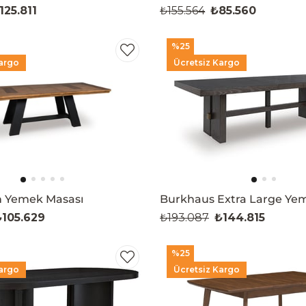
125.811
₺155.564
₺85.560
%25
argo
Ücretsiz Kargo
 Yemek Masası
Burkhaus Extra Large Ye
105.629
₺193.087
₺144.815
%25
argo
Ücretsiz Kargo