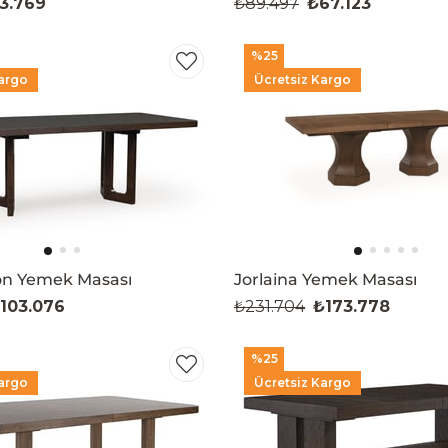
3.769
₺89.497
₺67.123
%25
argo
Ücretsiz Kargo
on Yemek Masası
Jorlaina Yemek Masası
103.076
₺231.704
₺173.778
%25
argo
Ücretsiz Kargo