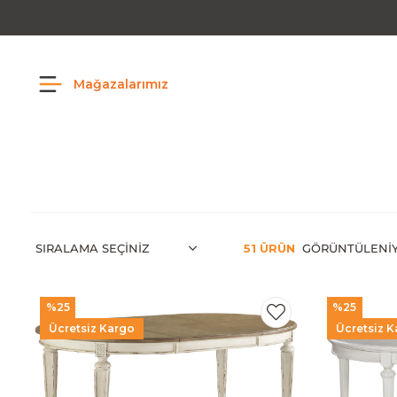
Mağazalarımız
51 ÜRÜN
%25
%25
Ücretsiz Kargo
Ücretsiz K