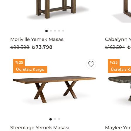
Moriville Yemek Masası
Cabalynn 
₺98.398
₺73.798
₺162.594
₺
%25
%25
Ücretsiz Kargo
Ücretsiz K
Steenlage Yemek Masası
Maylee Ye