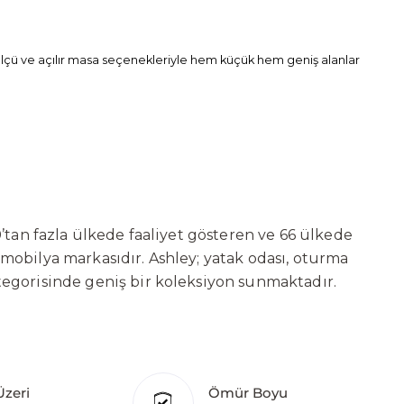
ı ölçü ve açılır masa seçenekleriyle hem küçük hem geniş alanlar
’tan fazla ülkede faaliyet gösteren ve 66 ülkede
 mobilya markasıdır. Ashley; yatak odası, oturma
tegorisinde geniş bir koleksiyon sunmaktadır.
ni sürekli geliştiren Ashley, güçlü ve verimli
t başarılarına değil, aynı zamanda gelecekte
deki yatırımları kapsamında, Kayseri Serbest
ure’ın hedefi; Türkiye merkezli bir üretim üssü
Üzeri
Ömür Boyu
klı ülkede üretim tesisine sahip olan markanın