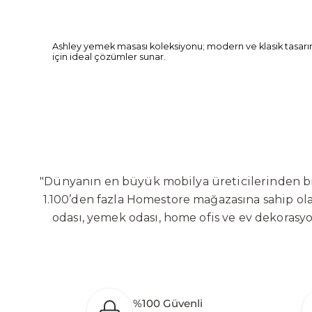
Ashley yemek masası koleksiyonu; modern ve klasik tasarım ç
için ideal çözümler sunar.
"Dünyanın en büyük mobilya üreticilerinden biri
1.100’den fazla Homestore mağazasına sahip olan
odası, yemek odası, home ofis ve ev dekorasy
Sabit ve hareketli koltuklar, yataklar, bahçe
global altyapısı sayesinde dünya çapında ön
yaratacağı değerlere odaklanarak sürekli ge
Bölgesi’nde 100 dönüm arazi üzerine kurulan ür
%100 Güvenli
oluşturarak Orta Doğu, Avrupa ve Kuzey Afrika