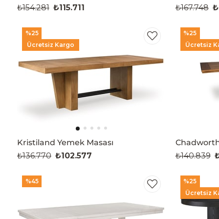
₺154.281
₺115.711
₺167.748
₺
%25
%25
Ücretsiz Kargo
Ücretsiz K
Kristiland Yemek Masası
Chadworth
₺136.770
₺102.577
₺140.839
₺
%45
%25
Ücretsiz K