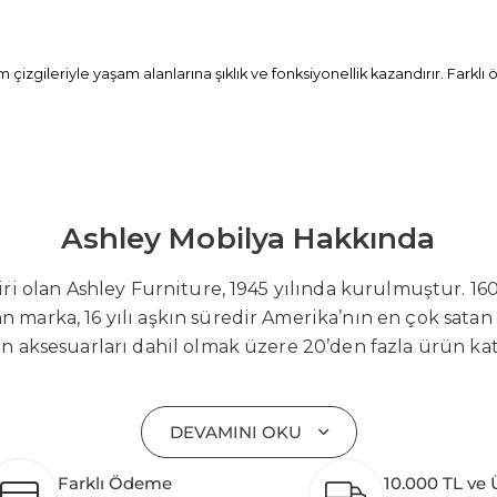
izgileriyle yaşam alanlarına şıklık ve fonksiyonellik kazandırır. Farkl
Ashley Mobilya Hakkında
 olan Ashley Furniture, 1945 yılında kurulmuştur. 160
 marka, 16 yılı aşkın süredir Amerika’nın en çok satan
on aksesuarları dahil olmak üzere 20’den fazla ürün ka
 mobilyaları ve demonte ürün grupları ile ürün yelpazesi
emli bir pazar payına ulaşmıştır. Marka; sadece mevcu
DEVAMINI OKU
lişimi temel yaklaşım olarak benimsemektedir. Türkiye’
etim tesisinin altyapısı tamamlanmıştır. Ashley Furnit
Farklı Ödeme
10.000 TL ve 
 pazarlarına hizmet vermektir. Dünya genelinde 7 far