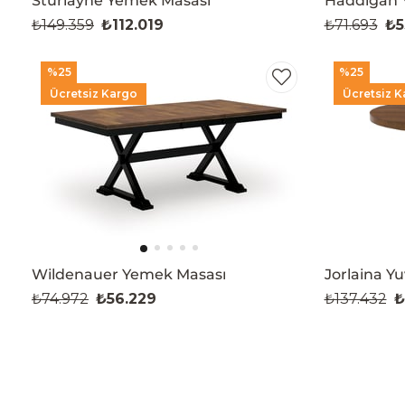
Sturlayne Yemek Masası
Haddigan 
₺149.359
₺112.019
₺71.693
₺5
%25
%25
Ücretsiz Kargo
Ücretsiz K
Wildenauer Yemek Masası
Jorlaina Y
₺74.972
₺56.229
₺137.432
₺