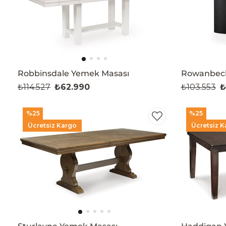
Robbinsdale Yemek Masası
Rowanbeck
₺114.527
₺62.990
₺103.553
₺
%25
%25
Ücretsiz Kargo
Ücretsiz K