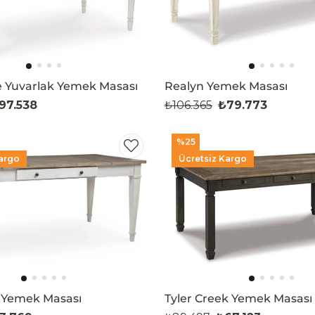
 Yuvarlak Yemek Masası
Realyn Yemek Masası
97.538
₺106.365
₺79.773
%25
argo
Ücretsiz Kargo
Yemek Masası
Tyler Creek Yemek Masası