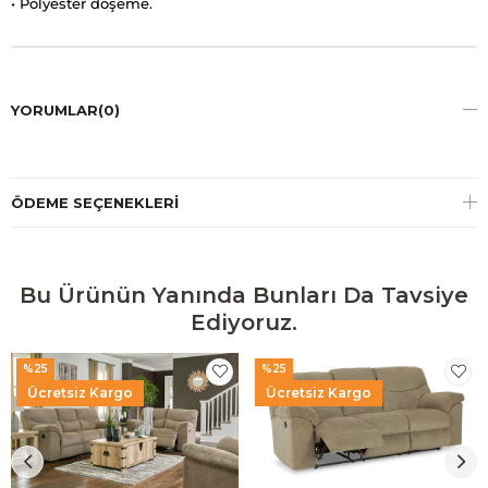
• Polyester döşeme.
YORUMLAR
(0)
ÖDEME SEÇENEKLERI
Bu Ürünün Yanında Bunları Da Tavsiye
Ediyoruz.
%25
%25
Ücretsiz Kargo
Ücretsiz Kargo