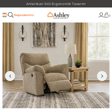
Amerikan Stili Ergonomik Tasarım
Mağazalarımız
0