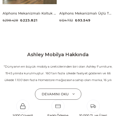
Alphons Mekanizmalı Koltuk Takımı (3+2+1)
Alphons Mekanizmalı Üçlü TV Koltuğu
₺298.428
₺223.821
₺124.732
₺93.549
Ashley Mobilya Hakkında
"Dünyanın en büyük mobilya üreticilerinden biri olan Ashley Furniture,
1945 yılında kurulmuştur. 160’tan fazla ülkede faaliyet gösteren ve 66
ülkede 1.100’den fazla Homestore mağazasına sahip olan marka, 16 yılı
aşkın süredir Amerika’nın en çok satan mobilya markasıdır. Ashley;
yatak odası, oturma odası, yemek odası, home ofis ve ev dekorasyon
DEVAMINI OKU
aksesuarları dahil olmak üzere 20’den fazla ürün kategorisinde geniş bir
koleksiyon sunmaktadır. Sabit ve hareketli koltuklar, yataklar, bahçe
mobilyaları ve demonte ürün grupları ile ürün yelpazesini sürekli
%100 Güvenli
Farklı Ödeme
10.000 TL ve Üzeri