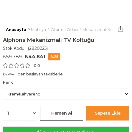
Anasayfa
Mobilya
Oturma Odası
Mekanizmalı Koltuklar
M
Alphons Mekanizmalı TV Koltuğu
Stok Kodu
(2820225)
₺59.789
₺44.841
25
0.0
₺7.474
`den başlayan taksitlerle
Renk
WHATSAPPTAN SİPARİŞ VER