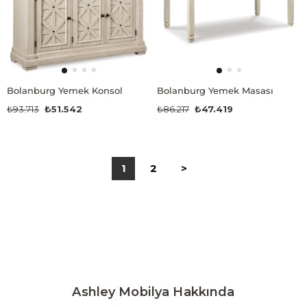
Bolanburg Yemek Konsol
Bolanburg Yemek Masası
₺93.713
₺51.542
₺86.217
₺47.419
1
2
>
Ashley Mobilya Hakkında