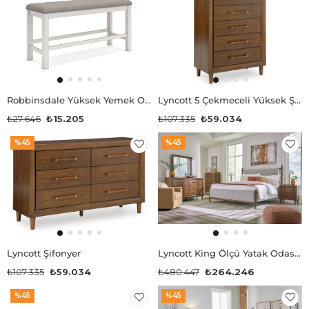
Robbinsdale Yüksek Yemek Odası Bankı
Lyncott 5 Çekmeceli Yüksek Şifonyer
₺27.646
₺15.205
₺107.335
₺59.034
%45
%45
Lyncott Şifonyer
Lyncott King Ölçü Yatak Odası Takımı
₺107.335
₺59.034
₺480.447
₺264.246
%45
%45