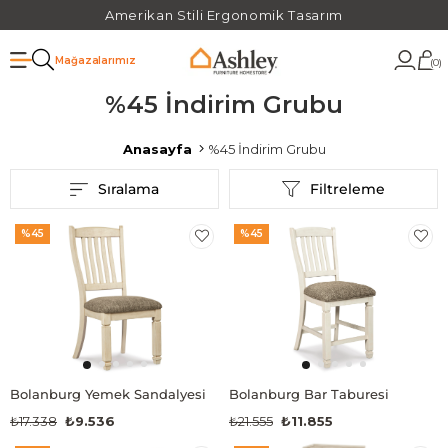
Amerikan Stili Ergonomik Tasarım
Mağazalarımız
0
%45 İndirim Grubu
Anasayfa
%45 İndirim Grubu
Sıralama
Filtreleme
%45
%45
Bolanburg Yemek Sandalyesi
Bolanburg Bar Taburesi
₺17.338
₺9.536
₺21.555
₺11.855