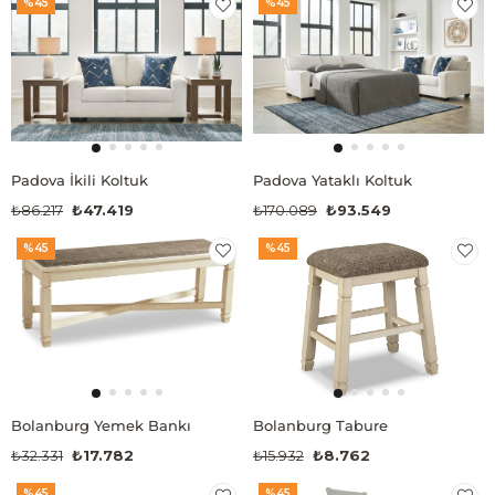
%45
%45
Padova İkili Koltuk
Padova Yataklı Koltuk
₺86.217
₺47.419
₺170.089
₺93.549
%45
%45
Bolanburg Yemek Bankı
Bolanburg Tabure
₺32.331
₺17.782
₺15.932
₺8.762
%45
%45