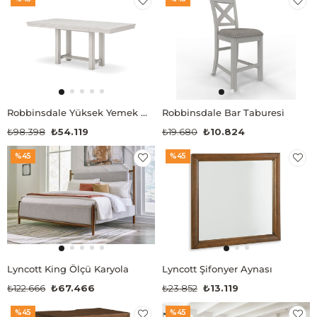
Robbinsdale Yüksek Yemek Masası
Robbinsdale Bar Taburesi
₺98.398
₺54.119
₺19.680
₺10.824
%45
%45
Lyncott King Ölçü Karyola
Lyncott Şifonyer Aynası
₺122.666
₺67.466
₺23.852
₺13.119
%45
%45