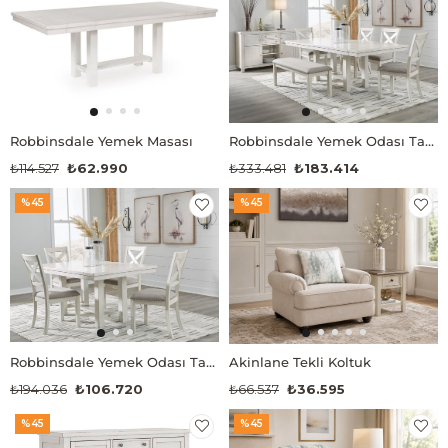
Robbinsdale Yemek Masası
Robbinsdale Yemek Odası Takımı
₺114.527
₺62.990
₺333.481
₺183.414
%45
%45
Robbinsdale Yemek Odası Takımı
Akinlane Tekli Koltuk
₺194.036
₺106.720
₺66.537
₺36.595
%45
%45