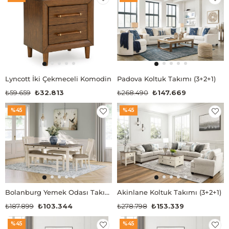
Lyncott İki Çekmeceli Komodin
Padova Koltuk Takımı (3+2+1)
₺59.659
₺32.813
₺268.490
₺147.669
%45
%45
Bolanburg Yemek Odası Takımı
Akinlane Koltuk Takımı (3+2+1)
₺187.899
₺103.344
₺278.798
₺153.339
%45
%45