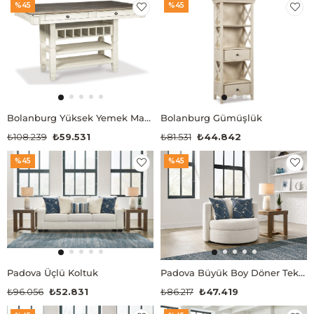
%45
%45
Bolanburg Yüksek Yemek Masası
Bolanburg Gümüşlük
₺108.239
₺59.531
₺81.531
₺44.842
%45
%45
Padova Üçlü Koltuk
Padova Büyük Boy Döner Tekli Koltuk
₺96.056
₺52.831
₺86.217
₺47.419