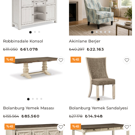
Robbinsdale Konsol
Akinlane Berjer
₺111.050
₺61.078
₺40.297
₺22.163
%45
%45
Bolanburg Yemek Masası
Bolanburg Yemek Sandalyesi
₺155.564
₺85.560
₺27.178
₺14.948
%45
%45