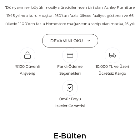
"Dünyanın en büyük mobilya üreticilerinden biri olan Ashley Furniture,
1945 yılında kurulmuştur. 160’tan fazla ülkede faaliyet gösteren ve 66
ülkede 1.100’den fazla Homestore mağazasına sahip olan marka, 16 yılı
aşkın süredir Amerika’nın en çok satan mobilya markasıdır. Ashley;
yatak odası, oturma odası, yemek odası, home ofis ve ev dekorasyon
DEVAMINI OKU
aksesuarları dahil olmak üzere 20’den fazla ürün kategorisinde geniş bir
koleksiyon sunmaktadır. Sabit ve hareketli koltuklar, yataklar, bahçe
mobilyaları ve demonte ürün grupları ile ürün yelpazesini sürekli
%100 Güvenli
Farklı Ödeme
10.000 TL ve Üzeri
geliştiren Ashley, güçlü ve verimli global altyapısı sayesinde dünya
Alışveriş
Seçenekleri
Ücretsiz Kargo
çapında önemli bir pazar payına ulaşmıştır. Marka; sadece mevcut
başarılarına değil, aynı zamanda gelecekte yaratacağı değerlere
odaklanarak sürekli gelişimi temel yaklaşım olarak benimsemektedir.
Ömür Boyu
Türkiye’deki yatırımları kapsamında, Kayseri Serbest Bölgesi’nde 100
İskelet Garantisi
dönüm arazi üzerine kurulan üretim tesisinin altyapısı tamamlanmıştır.
Ashley Furniture’ın hedefi; Türkiye merkezli bir üretim üssü oluşturarak
Orta Doğu, Avrupa ve Kuzey Afrika pazarlarına hizmet vermektir.
E-Bülten
Dünya genelinde 7 farklı ülkede üretim tesisine sahip olan markanın