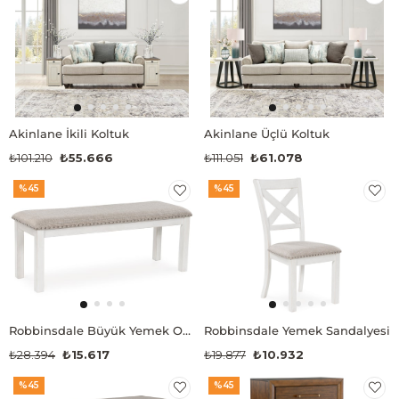
Akinlane İkili Koltuk
Akinlane Üçlü Koltuk
₺101.210
₺55.666
₺111.051
₺61.078
%45
%45
Robbinsdale Büyük Yemek Odası Bankı
Robbinsdale Yemek Sandalyesi
₺28.394
₺15.617
₺19.877
₺10.932
%45
%45