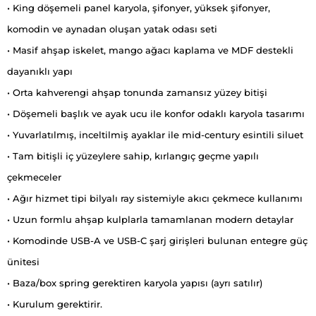
• King döşemeli panel karyola, şifonyer, yüksek şifonyer,
komodin ve aynadan oluşan yatak odası seti
• Masif ahşap iskelet, mango ağacı kaplama ve MDF destekli
dayanıklı yapı
• Orta kahverengi ahşap tonunda zamansız yüzey bitişi
• Döşemeli başlık ve ayak ucu ile konfor odaklı karyola tasarımı
• Yuvarlatılmış, inceltilmiş ayaklar ile mid-century esintili siluet
• Tam bitişli iç yüzeylere sahip, kırlangıç geçme yapılı
çekmeceler
• Ağır hizmet tipi bilyalı ray sistemiyle akıcı çekmece kullanımı
• Uzun formlu ahşap kulplarla tamamlanan modern detaylar
• Komodinde USB-A ve USB-C şarj girişleri bulunan entegre güç
ünitesi
• Baza/box spring gerektiren karyola yapısı (ayrı satılır)
• Kurulum gerektirir.