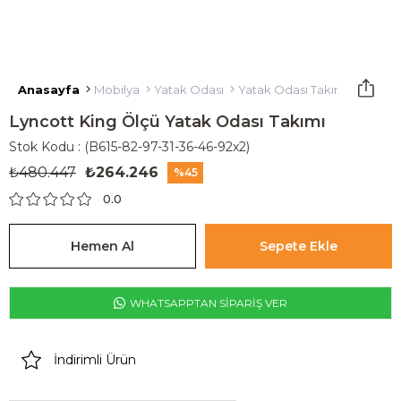
Anasayfa
Mobilya
Yatak Odası
Yatak Odası Takımı
Lyncot
Lyncott King Ölçü Yatak Odası Takımı
Stok Kodu
(B615-82-97-31-36-46-92x2)
₺480.447
₺264.246
45
0.0
WHATSAPPTAN SİPARİŞ VER
İndirimli Ürün