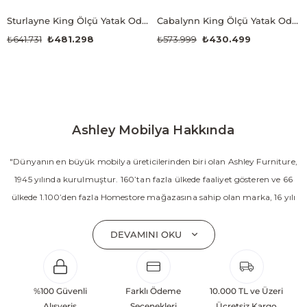
Sturlayne King Ölçü Yatak Odası Takımı
Cabalynn King Ölçü Yatak Odası Takımı
₺641.731
₺481.298
₺573.999
₺430.499
Ashley Mobilya Hakkında
"Dünyanın en büyük mobilya üreticilerinden biri olan Ashley Furniture,
1945 yılında kurulmuştur. 160’tan fazla ülkede faaliyet gösteren ve 66
ülkede 1.100’den fazla Homestore mağazasına sahip olan marka, 16 yılı
aşkın süredir Amerika’nın en çok satan mobilya markasıdır. Ashley;
yatak odası, oturma odası, yemek odası, home ofis ve ev dekorasyon
DEVAMINI OKU
aksesuarları dahil olmak üzere 20’den fazla ürün kategorisinde geniş bir
koleksiyon sunmaktadır. Sabit ve hareketli koltuklar, yataklar, bahçe
mobilyaları ve demonte ürün grupları ile ürün yelpazesini sürekli
%100 Güvenli
Farklı Ödeme
10.000 TL ve Üzeri
geliştiren Ashley, güçlü ve verimli global altyapısı sayesinde dünya
Alışveriş
Seçenekleri
Ücretsiz Kargo