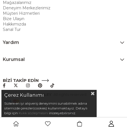
Mağazalarımız
alışveriş deneyimi sunmak ve bu konforu her eve taşımak amacıyla
Deneyim Merkezlerimiz
Türkiye’de faaliyet göstermektedir."
Müşteri Hizmetleri
Bize Ulaşın
Hakkımızda
Sanal Tur
Yardım
Kurumsal
BİZİ TAKİP EDİN
Çerez Kullanımı
Copyright© 2025
ASHLEY
All rights reserved.
Sizlere en iyi alışveriş deneyimini sunabilmek adına
sitemizde çerezler(cookies) kullanmaktayız. Detaylı
bilgi için
Kvkk sözleşmesini
inceleyebilirsiniz.