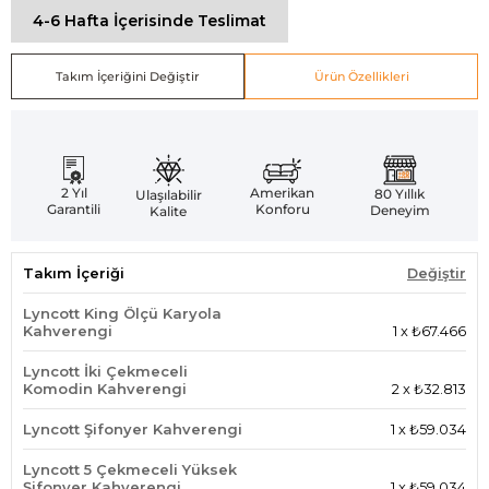
4-6 Hafta İçerisinde Teslimat
Takım İçeriğini Değiştir
Ürün Özellikleri
Amerikan
2 Yıl
80 Yıllık
Ulaşılabilir
Konforu
Garantili
Deneyim
Kalite
Takım İçeriği
Değiştir
Lyncott King Ölçü Karyola
Kahverengi
1
x
₺67.466
Lyncott İki Çekmeceli
Komodin Kahverengi
2
x
₺32.813
Lyncott Şifonyer Kahverengi
1
x
₺59.034
Lyncott 5 Çekmeceli Yüksek
Şifonyer Kahverengi
1
x
₺59.034