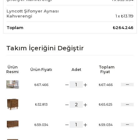
Lyncott Şifonyer Aynası
Kahverengi
1
x
₺13.119
Toplam
₺264.246
Takım İçeriğini Değiştir
Ürün
Toplam
Ürün Fiyatı
Adet
Resmi
Fiyat
₺67.466
₺67.466
₺32.813
₺65.625
₺59.034
₺59.034