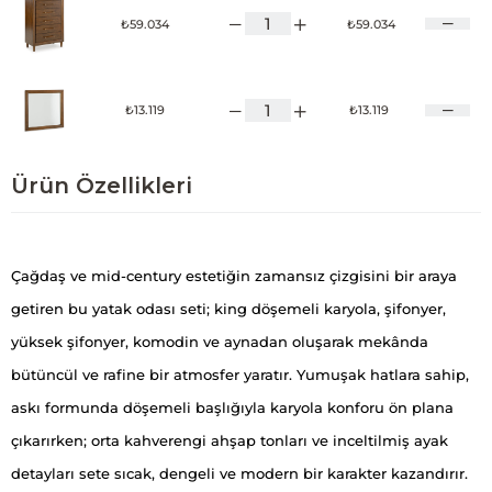
₺59.034
₺59.034
₺13.119
₺13.119
Ürün Özellikleri
Çağdaş ve mid-century estetiğin zamansız çizgisini bir araya
getiren bu yatak odası seti; king döşemeli karyola, şifonyer,
yüksek şifonyer, komodin ve aynadan oluşarak mekânda
bütüncül ve rafine bir atmosfer yaratır. Yumuşak hatlara sahip,
askı formunda döşemeli başlığıyla karyola konforu ön plana
çıkarırken; orta kahverengi ahşap tonları ve inceltilmiş ayak
detayları sete sıcak, dengeli ve modern bir karakter kazandırır.