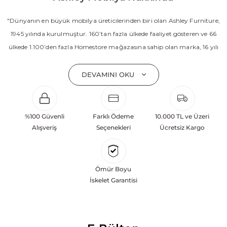
"Dünyanın en büyük mobilya üreticilerinden biri olan Ashley Furniture,
1945 yılında kurulmuştur. 160’tan fazla ülkede faaliyet gösteren ve 66
ülkede 1.100’den fazla Homestore mağazasına sahip olan marka, 16 yılı
aşkın süredir Amerika’nın en çok satan mobilya markasıdır. Ashley;
yatak odası, oturma odası, yemek odası, home ofis ve ev dekorasyon
DEVAMINI OKU
aksesuarları dahil olmak üzere 20’den fazla ürün kategorisinde geniş bir
koleksiyon sunmaktadır. Sabit ve hareketli koltuklar, yataklar, bahçe
mobilyaları ve demonte ürün grupları ile ürün yelpazesini sürekli
%100 Güvenli
Farklı Ödeme
10.000 TL ve Üzeri
geliştiren Ashley, güçlü ve verimli global altyapısı sayesinde dünya
Alışveriş
Seçenekleri
Ücretsiz Kargo
çapında önemli bir pazar payına ulaşmıştır. Marka; sadece mevcut
başarılarına değil, aynı zamanda gelecekte yaratacağı değerlere
odaklanarak sürekli gelişimi temel yaklaşım olarak benimsemektedir.
Ömür Boyu
Türkiye’deki yatırımları kapsamında, Kayseri Serbest Bölgesi’nde 100
İskelet Garantisi
dönüm arazi üzerine kurulan üretim tesisinin altyapısı tamamlanmıştır.
Ashley Furniture’ın hedefi; Türkiye merkezli bir üretim üssü oluşturarak
Orta Doğu, Avrupa ve Kuzey Afrika pazarlarına hizmet vermektir.