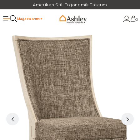
Amerikan Stili Ergonomik Tasarım
Mağazalarımız
0