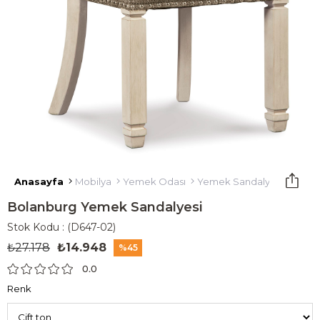
Anasayfa
Mobilya
Yemek Odası
Yemek Sandalyesi
Bola
Bolanburg Yemek Sandalyesi
Stok Kodu
(D647-02)
₺27.178
₺14.948
45
0.0
Renk