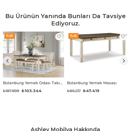
Bu Ürünün Yanında Bunları Da Tavsiye
Ediyoruz.
%45
%45
Bolanburg Yemek Odası Takımı
Bolanburg Yemek Masası
₺187.899
₺103.344
₺86.217
₺47.419
Ashley Mobilya Hakkında