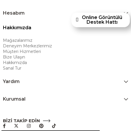
kazandırmayı hedeflemektedir. Amerikan konforunu yaşam alanlarına
taşıyan marka; rahat koltukları, masif ahşap mobilyaları ve
Hesabım
Online Görüntülü
dayanıklılığıyla öne çıkan ürünleriyle kullanıcılarına uzun ömürlü
Destek Hattı
Hakkımızda
çözümler sunar. Teknoloji ve mağazacılığı bir araya getiren Ashley
Furniture Homestore, 80 yılı aşkın deneyimiyle müşterilerine üstün bir
Mağazalarımız
alışveriş deneyimi sunmak ve bu konforu her eve taşımak amacıyla
Deneyim Merkezlerimiz
Türkiye’de faaliyet göstermektedir."
Müşteri Hizmetleri
Bize Ulaşın
Hakkımızda
Sanal Tur
Yardım
Kurumsal
BİZİ TAKİP EDİN