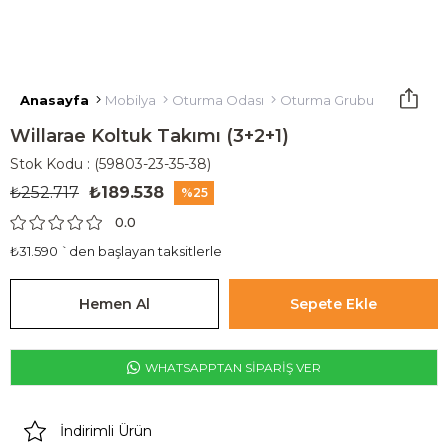
Anasayfa
Mobilya
Oturma Odası
Oturma Grubu
Koltuk T
Willarae Koltuk Takımı (3+2+1)
Stok Kodu
(59803-23-35-38)
₺252.717
₺189.538
25
0.0
₺31.590
`den başlayan taksitlerle
WHATSAPPTAN SİPARİŞ VER
İndirimli Ürün