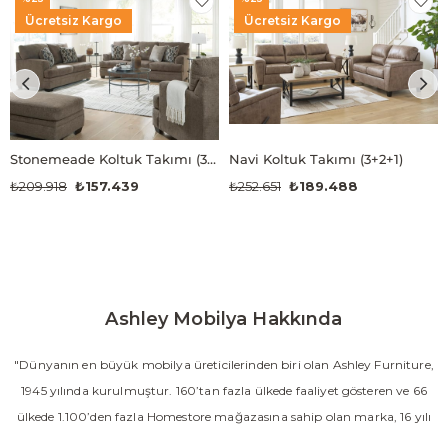
Ücretsiz Kargo
Ücretsiz Kargo
Stonemeade Koltuk Takımı (3+2+1)
Navi Koltuk Takımı (3+2+1)
₺209.918
₺157.439
₺252.651
₺189.488
Ashley Mobilya Hakkında
"Dünyanın en büyük mobilya üreticilerinden biri olan Ashley Furniture,
1945 yılında kurulmuştur. 160’tan fazla ülkede faaliyet gösteren ve 66
ülkede 1.100’den fazla Homestore mağazasına sahip olan marka, 16 yılı
aşkın süredir Amerika’nın en çok satan mobilya markasıdır. Ashley;