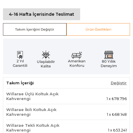
4-16 Hafta İçerisinde Teslimat
Takım İçeriğini Değiştir
Ürün Özellikleri
Amerikan
2 Yıl
80 Yıllık
Ulaşılabilir
Konforu
Garantili
Deneyim
Kalite
Takım İçeriği
Değiştir
Willarae Üçlü Koltuk Açık
Kahverengi
1
x
₺78.796
Willarae İkili Koltuk Açık
Kahverengi
1
x
₺68.148
Willarae Tekli Koltuk Açık
Kahverengi
1
x
₺53.241