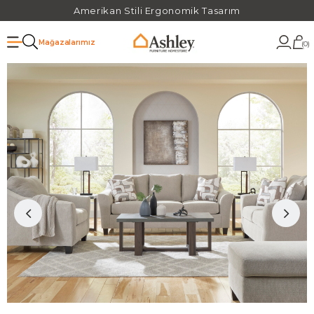
Amerikan Stili Ergonomik Tasarım
Mağazalarımız
0