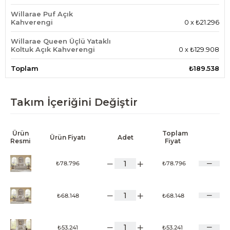
Willarae Puf Açık
Kahverengi
0
x
₺21.296
Willarae Queen Üçlü Yataklı
Koltuk Açık Kahverengi
0
x
₺129.908
Toplam
₺189.538
Takım İçeriğini Değiştir
Ürün
Toplam
Ürün Fiyatı
Adet
Resmi
Fiyat
₺78.796
₺78.796
₺68.148
₺68.148
₺53.241
₺53.241