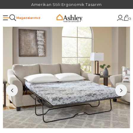
Amerikan Stili Ergonomik Tasarım
Mağazalarımız
0