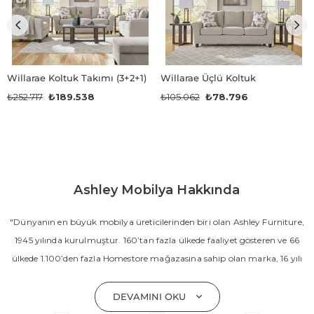
Willarae Koltuk Takımı (3+2+1)
Willarae Üçlü Koltuk
₺252.717
₺189.538
₺105.062
₺78.796
Ashley Mobilya Hakkında
"Dünyanın en büyük mobilya üreticilerinden biri olan Ashley Furniture,
1945 yılında kurulmuştur. 160’tan fazla ülkede faaliyet gösteren ve 66
ülkede 1.100’den fazla Homestore mağazasına sahip olan marka, 16 yılı
aşkın süredir Amerika’nın en çok satan mobilya markasıdır. Ashley;
yatak odası, oturma odası, yemek odası, home ofis ve ev dekorasyon
DEVAMINI OKU
aksesuarları dahil olmak üzere 20’den fazla ürün kategorisinde geniş bir