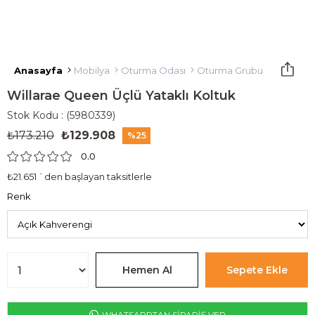
Anasayfa
Mobilya
Oturma Odası
Oturma Grubu
Yataklı K
Willarae Queen Üçlü Yataklı Koltuk
Stok Kodu
(5980339)
₺173.210
₺129.908
25
0.0
₺21.651
`den başlayan taksitlerle
Renk
WHATSAPPTAN SİPARİŞ VER