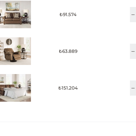
₺91.574
₺63.889
₺151.204