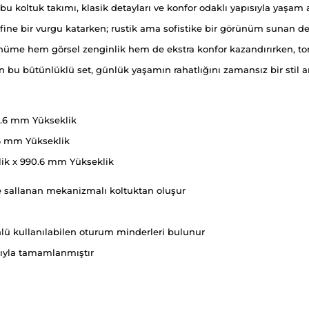
u koltuk takımı, klasik detayları ve konfor odaklı yapısıyla yaşam a
fine bir vurgu katarken; rustik ama sofistike bir görünüm sunan de
ünüme hem görsel zenginlik hem de ekstra konfor kazandırırken, torn
bu bütünlüklü set, günlük yaşamın rahatlığını zamansız bir stil anla
0.6 mm Yükseklik
.6 mm Yükseklik
lik x 990.6 mm Yükseklik
r ve sallanan mekanizmalı koltuktan oluşur
 yönlü kullanılabilen oturum minderleri bulunur
sıyla tamamlanmıştır