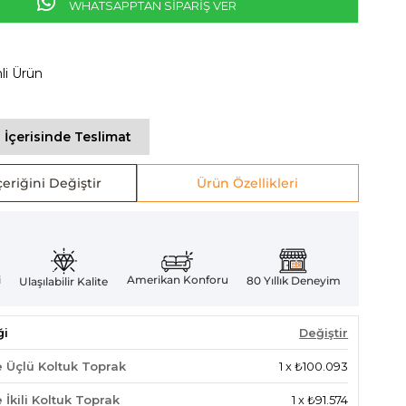
WHATSAPPTAN SİPARİŞ VER
mli Ürün
 İçerisinde Teslimat
eriğini Değiştir
Ürün Özellikleri
Amerikan Konforu
i
80 Yıllık Deneyim
Ulaşılabilir Kalite
ği
Değiştir
 Üçlü Koltuk Toprak
1
x
₺100.093
İkili Koltuk Toprak
1
x
₺91.574