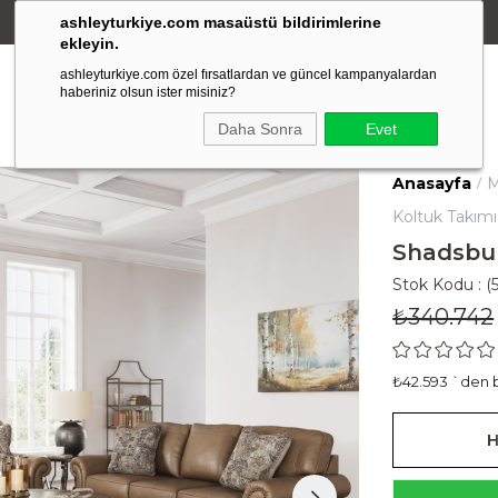
ashleyturkiye.com masaüstü bildirimlerine
Amerikan Stili Ergonomik Tasarım
ekleyin.
ashleyturkiye.com özel fırsatlardan ve güncel kampanyalardan
haberiniz olsun ister misiniz?
Daha Sonra
Evet
Anasayfa
M
Koltuk Takımı
Shadsbur
Stok Kodu
(
₺340.742
₺42.593
`den b