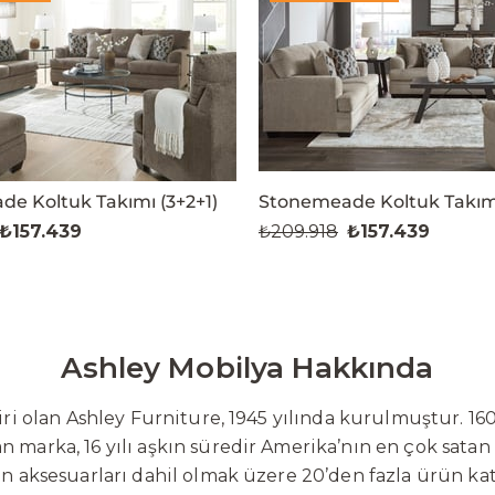
e Koltuk Takımı (3+2+1)
Stonemeade Koltuk Takımı
₺157.439
₺209.918
₺157.439
Ashley Mobilya Hakkında
 olan Ashley Furniture, 1945 yılında kurulmuştur. 160
 marka, 16 yılı aşkın süredir Amerika’nın en çok satan
on aksesuarları dahil olmak üzere 20’den fazla ürün ka