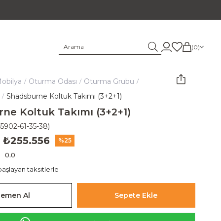
0
obilya
Oturma Odası
Oturma Grubu
Shadsburne Koltuk Takımı (3+2+1)
ne Koltuk Takımı (3+2+1)
55902-61-35-38)
₺255.556
25
0.0
aşlayan taksitlerle