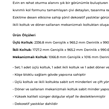
Evin en rahat oturma alanını şık bir görünümle buluşturan b
kıvrımlı kol formunu tamamlayan çivi detayları, tasarıma ra
Eskitme desen etkisine sahip şönil dekoratif yastıklar gör
ikili koltuk ve döner-sallanan mekanizmalı koltuktan oluşan 
Ürün Ölçüleri
Üçlü Koltuk:
2336.8 mm Genişlik x 965.2 mm Derinlik x 99
İkili Koltuk:
1727.2 mm Genişlik x 965.2 mm Derinlik x 990
Mekanizmalı Koltuk:
1066.8 mm Genişlik x 1016 mm Derin
• Set; 1 adet üçlü koltuk, 1 adet ikili koltuk ve 1 adet döne
• Köşe bloklu sağlam gövde yapısına sahiptir
• Üçlü koltuk ve ikili koltukta sabit sırt minderleri ve çift
• Döner ve sallanan mekanizmalı koltuk sabit minder yapı
• Yüksek kaliteli sünger dolgular elyaf ile desteklenmiştir
• Dekoratif yastıklar dahildir