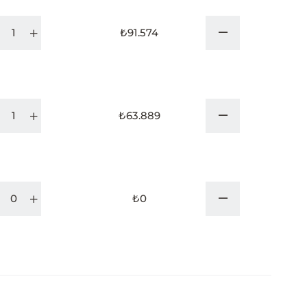
₺91.574
₺63.889
₺0