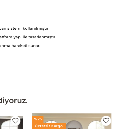
ban sistemi kullanılmıştır
tform yapı ile tasarlanmıştır
lanma hareketi sunar.
iyoruz.
%25
%
Ücretsiz Kargo
Ü