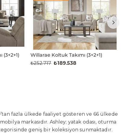
 (3+2+1)
Willarae Koltuk Takımı (3+2+1)
Navi
₺252.717
₺189.538
₺25
’tan fazla ülkede faaliyet gösteren ve 66 ülkede
 mobilya markasıdır. Ashley; yatak odası, oturma
tegorisinde geniş bir koleksiyon sunmaktadır.