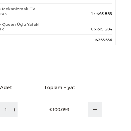
 Mekanizmalı TV
prak
1
x
₺63.889
 Queen Üçlü Yataklı
ak
0
x
₺151.204
₺255.556
Adet
Toplam Fiyat
₺100.093