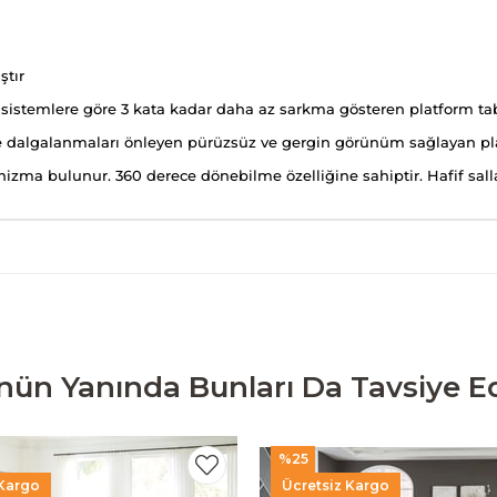
ştır
ı sistemlere göre 3 kata kadar daha az sarkma gösteren platform ta
ve dalgalanmaları önleyen pürüzsüz ve gergin görünüm sağlayan pla
nizma bulunur. 360 derece dönebilme özelliğine sahiptir. Hafif sal
nün Yanında Bunları Da Tavsiye Ed
%25
 Kargo
Ücretsiz Kargo