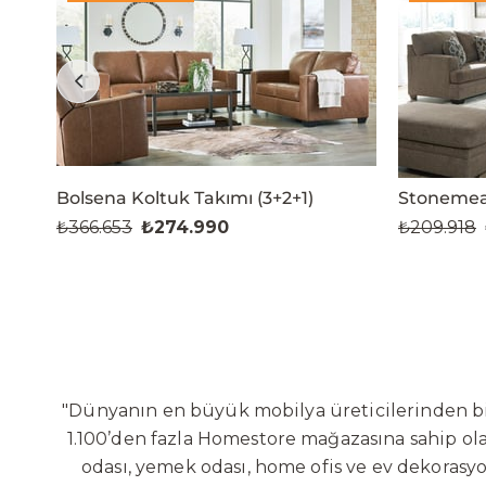
Bolsena Koltuk Takımı (3+2+1)
Stonemead
₺366.653
₺274.990
₺209.918
"Dünyanın en büyük mobilya üreticilerinden biri
1.100’den fazla Homestore mağazasına sahip olan
odası, yemek odası, home ofis ve ev dekorasy