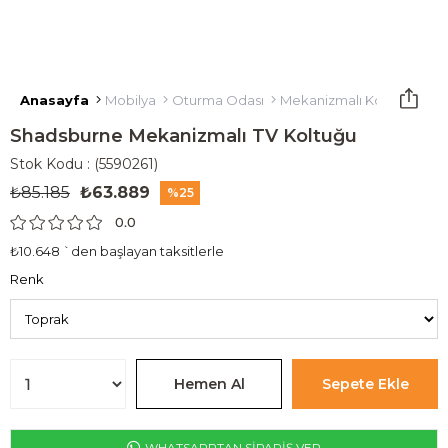
Anasayfa
Mobilya
Oturma Odası
Mekanizmalı Koltuklar
M
Shadsburne Mekanizmalı TV Koltuğu
Stok Kodu
(5590261)
₺85.185
₺63.889
25
0.0
₺10.648
`den başlayan taksitlerle
Renk
WHATSAPPTAN SİPARİŞ VER