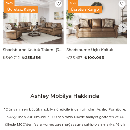
%25
%25
Ücretsiz Kargo
Ücretsiz Kargo
Shadsburne Koltuk Takımı (3+2+1)
Shadsburne Üçlü Koltuk
₺340.742
₺255.556
₺133.457
₺100.093
Ashley Mobilya Hakkında
"Dünyanın en büyük mobilya üreticilerinden biri olan Ashley Furniture,
1945 yılında kurulmuştur. 160’tan fazla ülkede faaliyet gösteren ve 66
ülkede 1.100’den fazla Homestore mağazasına sahip olan marka, 16 yılı