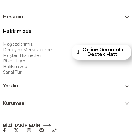
yerel pazara taşımayı ve mobilya sektörüne yenilikçi bir bakış açısı
kazandırmayı hedeflemektedir. Amerikan konforunu yaşam alanlarına
taşıyan marka; rahat koltukları, masif ahşap mobilyaları ve
Hesabım
dayanıklılığıyla öne çıkan ürünleriyle kullanıcılarına uzun ömürlü
Hakkımızda
çözümler sunar. Teknoloji ve mağazacılığı bir araya getiren Ashley
Furniture Homestore, 80 yılı aşkın deneyimiyle müşterilerine üstün bir
Mağazalarımız
alışveriş deneyimi sunmak ve bu konforu her eve taşımak amacıyla
Online Görüntülü
Deneyim Merkezlerimiz
Türkiye’de faaliyet göstermektedir."
Destek Hattı
Müşteri Hizmetleri
Bize Ulaşın
Hakkımızda
Sanal Tur
Yardım
Kurumsal
BİZİ TAKİP EDİN