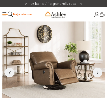
Amerikan Stili Ergonomik Tasarım
Mağazalarımız
0