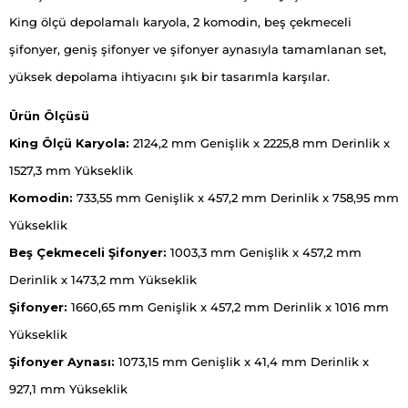
King ölçü depolamalı karyola, 2 komodin, beş çekmeceli
şifonyer, geniş şifonyer ve şifonyer aynasıyla tamamlanan set,
yüksek depolama ihtiyacını şık bir tasarımla karşılar.
Ürün Ölçüsü
King Ölçü Karyola:
2124,2 mm Genişlik x 2225,8 mm Derinlik x
1527,3 mm Yükseklik
Komodin:
733,55 mm Genişlik x 457,2 mm Derinlik x 758,95 mm
Yükseklik
Beş Çekmeceli Şifonyer:
1003,3 mm Genişlik x 457,2 mm
Derinlik x 1473,2 mm Yükseklik
Şifonyer:
1660,65 mm Genişlik x 457,2 mm Derinlik x 1016 mm
Yükseklik
Şifonyer Aynası:
1073,15 mm Genişlik x 41,4 mm Derinlik x
927,1 mm Yükseklik