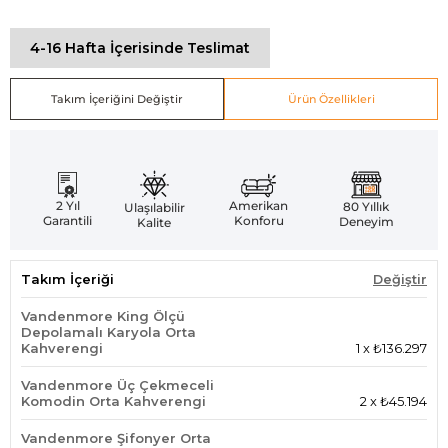
4-16 Hafta İçerisinde Teslimat
Takım İçeriğini Değiştir
Ürün Özellikleri
Amerikan
2 Yıl
80 Yıllık
Ulaşılabilir
Konforu
Garantili
Deneyim
Kalite
Takım İçeriği
Değiştir
Vandenmore King Ölçü
Depolamalı Karyola Orta
Kahverengi
1
x
₺136.297
Vandenmore Üç Çekmeceli
Komodin Orta Kahverengi
2
x
₺45.194
Vandenmore Şifonyer Orta