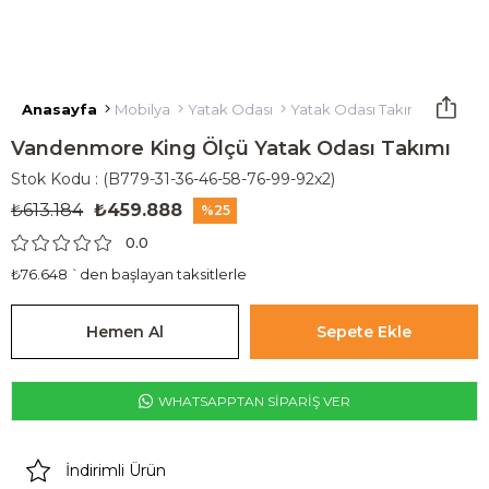
Anasayfa
Mobilya
Yatak Odası
Yatak Odası Takımı
Vanden
Vandenmore King Ölçü Yatak Odası Takımı
Stok Kodu
(B779-31-36-46-58-76-99-92x2)
₺613.184
₺459.888
25
0.0
₺76.648
`den başlayan taksitlerle
WHATSAPPTAN SİPARİŞ VER
İndirimli Ürün