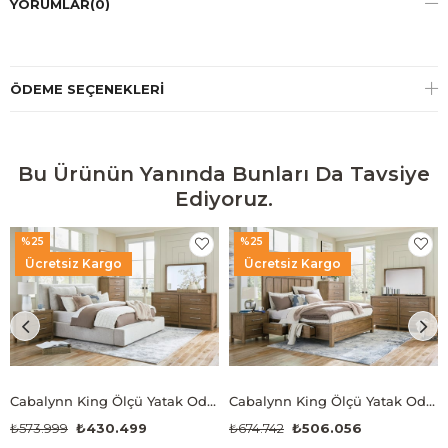
YORUMLAR
(0)
ÖDEME SEÇENEKLERI
Bu Ürünün Yanında Bunları Da Tavsiye
Ediyoruz.
%25
%25
Ücretsiz Kargo
Ücretsiz Kargo
Cabalynn King Ölçü Yatak Odası Takımı
Cabalynn King Ölçü Yatak Odası Takımı
₺573.999
₺430.499
₺674.742
₺506.056