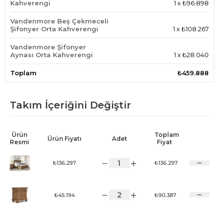
Kahverengi
1
x
₺96.898
Vandenmore Beş Çekmeceli
Şifonyer Orta Kahverengi
1
x
₺108.267
Vandenmore Şifonyer
Aynası Orta Kahverengi
1
x
₺28.040
Toplam
₺459.888
Takım İçeriğini Değiştir
Ürün
Toplam
Ürün Fiyatı
Adet
Resmi
Fiyat
₺136.297
₺136.297
₺45.194
₺90.387