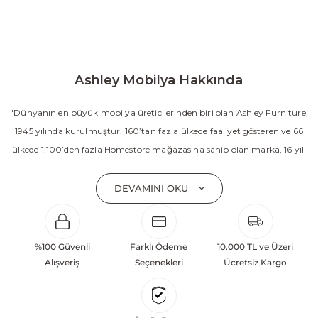
Ashley Mobilya Hakkında
"Dünyanın en büyük mobilya üreticilerinden biri olan Ashley Furniture,
1945 yılında kurulmuştur. 160’tan fazla ülkede faaliyet gösteren ve 66
ülkede 1.100’den fazla Homestore mağazasına sahip olan marka, 16 yılı
aşkın süredir Amerika’nın en çok satan mobilya markasıdır. Ashley;
yatak odası, oturma odası, yemek odası, home ofis ve ev dekorasyon
DEVAMINI OKU
aksesuarları dahil olmak üzere 20’den fazla ürün kategorisinde geniş bir
koleksiyon sunmaktadır. Sabit ve hareketli koltuklar, yataklar, bahçe
mobilyaları ve demonte ürün grupları ile ürün yelpazesini sürekli
%100 Güvenli
Farklı Ödeme
10.000 TL ve Üzeri
geliştiren Ashley, güçlü ve verimli global altyapısı sayesinde dünya
Alışveriş
Seçenekleri
Ücretsiz Kargo
çapında önemli bir pazar payına ulaşmıştır. Marka; sadece mevcut
başarılarına değil, aynı zamanda gelecekte yaratacağı değerlere
odaklanarak sürekli gelişimi temel yaklaşım olarak benimsemektedir.