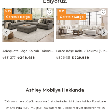
Ediyoruz.
%25
%25
Ücretsiz Kargo
Ücretsiz Kargo
Adequate Köşe Koltuk Takımı (4 Modül)
Larce Köşe Koltuk Takımı (5 Modül)
₺331.277
₺248.458
₺306.451
₺229.838
Ashley Mobilya Hakkında
"Dünyanın en büyük mobilya üreticilerinden biri olan Ashley Furniture,
1945 yılında kurulmuştur. 160’tan fazla ülkede faaliyet gösteren ve 66