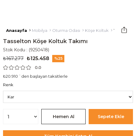
Anasayfa
Mobilya
Oturma Odası
Köşe Koltuk
Tasselton K
Tasselton Köşe Koltuk Takımı
Stok Kodu
(9250418)
₺167.277
₺125.458
25
0.0
₺20.910
`den başlayan taksitlerle
Renk