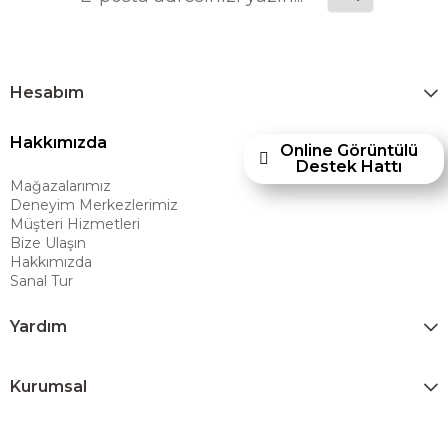
üretilecek ürünleri global pazarlara ulaştırmayı, uluslararası deneyimini
yerel pazara taşımayı ve mobilya sektörüne yenilikçi bir bakış açısı
kazandırmayı hedeflemektedir. Amerikan konforunu yaşam alanlarına
taşıyan marka; rahat koltukları, masif ahşap mobilyaları ve
Hesabım
dayanıklılığıyla öne çıkan ürünleriyle kullanıcılarına uzun ömürlü
Hakkımızda
çözümler sunar. Teknoloji ve mağazacılığı bir araya getiren Ashley
Online Görüntülü
Destek Hattı
Furniture Homestore, 80 yılı aşkın deneyimiyle müşterilerine üstün bir
Mağazalarımız
alışveriş deneyimi sunmak ve bu konforu her eve taşımak amacıyla
Deneyim Merkezlerimiz
Türkiye’de faaliyet göstermektedir."
Müşteri Hizmetleri
Bize Ulaşın
Hakkımızda
Sanal Tur
Yardım
Kurumsal