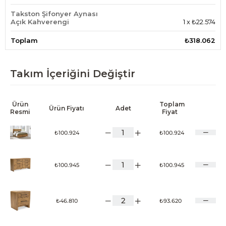
Takston Şifonyer Aynası
Açık Kahverengi
1
x
₺22.574
Toplam
₺318.062
Takım İçeriğini Değiştir
Ürün
Toplam
Ürün Fiyatı
Adet
Resmi
Fiyat
₺100.924
₺100.924
₺100.945
₺100.945
₺46.810
₺93.620