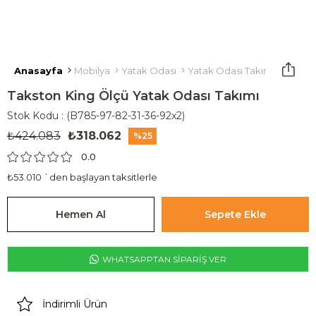
Anasayfa
Mobilya
Yatak Odası
Yatak Odası Takımı
Taksto
Takston King Ölçü Yatak Odası Takımı
Stok Kodu
(B785-97-82-31-36-92x2)
₺424.083
₺318.062
25
0.0
₺53.010
`den başlayan taksitlerle
WHATSAPPTAN SİPARİŞ VER
İndirimli Ürün