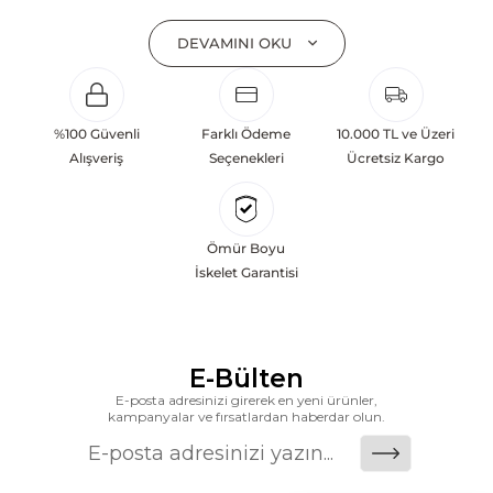
aşkın süredir Amerika’nın en çok satan mobilya markasıdır. Ashley;
yatak odası, oturma odası, yemek odası, home ofis ve ev dekorasyon
DEVAMINI OKU
aksesuarları dahil olmak üzere 20’den fazla ürün kategorisinde geniş bir
koleksiyon sunmaktadır. Sabit ve hareketli koltuklar, yataklar, bahçe
mobilyaları ve demonte ürün grupları ile ürün yelpazesini sürekli
%100 Güvenli
Farklı Ödeme
10.000 TL ve Üzeri
geliştiren Ashley, güçlü ve verimli global altyapısı sayesinde dünya
Alışveriş
Seçenekleri
Ücretsiz Kargo
çapında önemli bir pazar payına ulaşmıştır. Marka; sadece mevcut
başarılarına değil, aynı zamanda gelecekte yaratacağı değerlere
odaklanarak sürekli gelişimi temel yaklaşım olarak benimsemektedir.
Ömür Boyu
Türkiye’deki yatırımları kapsamında, Kayseri Serbest Bölgesi’nde 100
İskelet Garantisi
dönüm arazi üzerine kurulan üretim tesisinin altyapısı tamamlanmıştır.
Ashley Furniture’ın hedefi; Türkiye merkezli bir üretim üssü oluşturarak
Orta Doğu, Avrupa ve Kuzey Afrika pazarlarına hizmet vermektir.
E-Bülten
Dünya genelinde 7 farklı ülkede üretim tesisine sahip olan markanın
E-posta adresinizi girerek en yeni ürünler,
Türkiye’de üretim yapması, istihdam ve ekonomik katkı açısından
kampanyalar ve fırsatlardan haberdar olun.
önemli bir değer yaratmaktadır. Ashley Furniture Homestore; Türkiye’de
üretilecek ürünleri global pazarlara ulaştırmayı, uluslararası deneyimini