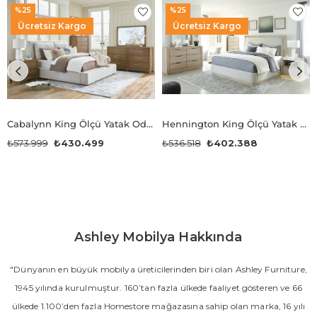
%25
%25
Ücretsiz Kargo
Ücretsiz Kargo
Cabalynn King Ölçü Yatak Odası Takımı
Hennington King Ölçü Yatak Odası Takımı
₺573.999
₺430.499
₺536.518
₺402.388
Ashley Mobilya Hakkında
"Dünyanın en büyük mobilya üreticilerinden biri olan Ashley Furniture,
1945 yılında kurulmuştur. 160’tan fazla ülkede faaliyet gösteren ve 66
ülkede 1.100’den fazla Homestore mağazasına sahip olan marka, 16 yılı