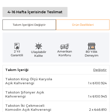
4-16 Hafta İçerisinde Teslimat
Takım İçeriğini Değiştir
Ürün Özellikleri
Amerikan
2 Yıl
80 Yıllık
Ulaşılabilir
Konforu
Garantili
Deneyim
Kalite
Takım İçeriği
Değiştir
Takston King Ölçü Karyola
Açık Kahverengi
1
x
₺100.924
Takston Şifonyer Açık
Kahverengi
1
x
₺100.945
Takston İki Çekmeceli
Komodin Açık Kahverengi
2
x
₺46.810