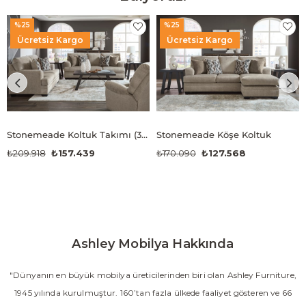
%25
%25
Ücretsiz Kargo
Ücretsiz Kargo
Stonemeade Koltuk Takımı (3+2+1)
Stonemeade Köşe Koltuk
₺209.918
₺157.439
₺170.090
₺127.568
Ashley Mobilya Hakkında
"Dünyanın en büyük mobilya üreticilerinden biri olan Ashley Furniture,
1945 yılında kurulmuştur. 160’tan fazla ülkede faaliyet gösteren ve 66