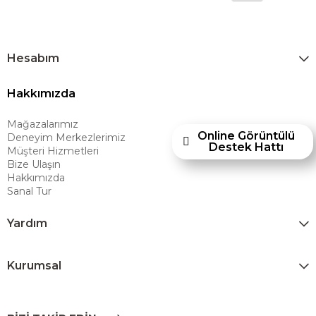
üretilecek ürünleri global pazarlara ulaştırmayı, uluslararası deneyimini
yerel pazara taşımayı ve mobilya sektörüne yenilikçi bir bakış açısı
kazandırmayı hedeflemektedir. Amerikan konforunu yaşam alanlarına
taşıyan marka; rahat koltukları, masif ahşap mobilyaları ve
Hesabım
dayanıklılığıyla öne çıkan ürünleriyle kullanıcılarına uzun ömürlü
Hakkımızda
çözümler sunar. Teknoloji ve mağazacılığı bir araya getiren Ashley
Furniture Homestore, 80 yılı aşkın deneyimiyle müşterilerine üstün bir
Mağazalarımız
alışveriş deneyimi sunmak ve bu konforu her eve taşımak amacıyla
Online Görüntülü
Deneyim Merkezlerimiz
Destek Hattı
Türkiye’de faaliyet göstermektedir."
Müşteri Hizmetleri
Bize Ulaşın
Hakkımızda
Sanal Tur
Yardım
Kurumsal