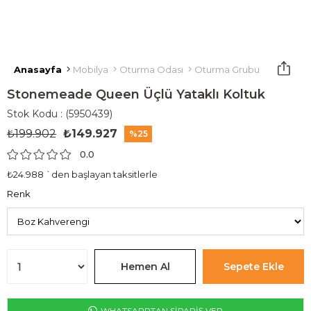
Anasayfa
Mobilya
Oturma Odası
Oturma Grubu
Yataklı K
Stonemeade Queen Üçlü Yataklı Koltuk
Stok Kodu
(5950439)
₺199.902
₺149.927
25
0.0
₺24.988
`den başlayan taksitlerle
Renk
WHATSAPPTAN SİPARİŞ VER