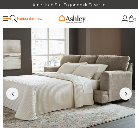
Amerikan Stili Ergonomik Tasarım
Mağazalarımız
0