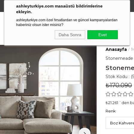
ashleyturkiye.com masaüstü bildirimlerine
Amerikan Stili Ergonomik Tasarım
ekleyin.
ashleyturkiye.com özel fırsatlardan ve güncel kampanyalardan
haberiniz olsun ister misiniz?
Daha Sonra
Evet
Anasayfa
M
Stonemeade 
Stoneme
Stok Kodu
(
₺170.090
₺21.261
`den ba
Renk