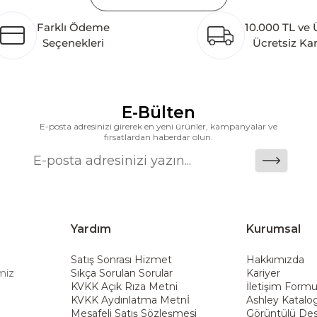
etim tesisinin altyapısı tamamlanmıştır. Ashley Furnit
Farklı Ödeme
10.000 TL ve 
 pazarlarına hizmet vermektir. Dünya genelinde 7 far
Seçenekleri
Ücretsiz Ka
k katkı açısından önemli bir değer yaratmaktadır. As
ararası deneyimini yerel pazara taşımayı ve mobilya sek
alanlarına taşıyan marka; rahat koltukları, masif ahşa
ümler sunar. Teknoloji ve mağazacılığı bir araya getir
E-Bülten
riş deneyimi sunmak ve bu konforu her eve taşımak am
E-posta adresinizi girerek en yeni ürünler, kampanyalar ve
fırsatlardan haberdar olun.
Yardım
Kurumsal
Satış Sonrası Hizmet
Hakkımızda
miz
Sıkça Sorulan Sorular
Kariyer
KVKK Açık Rıza Metni
İletişim Form
KVKK Aydınlatma Metnİ
Ashley Katalo
Mesafeli Satış Sözleşmesi
Görüntülü Des