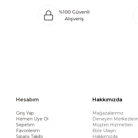
Bölgesi’nde 100 dönüm arazi üzerine kurulan ür
%100 Güvenli
oluşturarak Orta Doğu, Avrupa ve Kuzey Afrika
Alışveriş
Türkiye’de üretim yapması, istihdam ve ekonomi
ürünleri global pazarlara ulaştırmayı, ulusl
hedeflemektedir. Amerikan konforunu yaşam 
ürünleriyle kullanıcılarına uzun ömürlü çöz
deneyimiyle müşterilerine üstün bir alışve
Hesabım
Hakkımızda
Giriş Yap
Mağazalarımız
Hemen Üye Ol
Deneyim Merkezleri
Sepetim
Müşteri Hizmetleri
Favorilerim
Bize Ulaşın
Sipariş Takibi
Hakkımızda