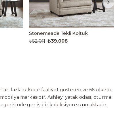
Stonemeade Tekli Koltuk
₺52.011
₺39.008
₺19
’tan fazla ülkede faaliyet gösteren ve 66 ülkede
 mobilya markasıdır. Ashley; yatak odası, oturma
tegorisinde geniş bir koleksiyon sunmaktadır.
ni sürekli geliştiren Ashley, güçlü ve verimli
t başarılarına değil, aynı zamanda gelecekte
deki yatırımları kapsamında, Kayseri Serbest