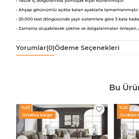
• Yastık iç dolgularında yumuşak elyaf kullanılmıştır
• Ahşap görünümlü açıkta kalan ayaklarla tamamlanmıştır
• 20.000 test döngüsünde yaylı sistemlere göre 3 kata kada
• Zamanla oluşabilecek çökme ve dalgalanmaları önleyen, p
Yorumlar
(0)
Ödeme Seçenekleri
Bu Ürü
%25
%25
Ücretsiz Kargo
Ücretsiz