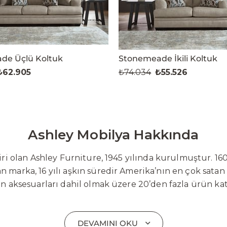
de Üçlü Koltuk
Stonemeade İkili Koltuk
₺62.905
₺74.034
₺55.526
Ashley Mobilya Hakkında
 olan Ashley Furniture, 1945 yılında kurulmuştur. 160
 marka, 16 yılı aşkın süredir Amerika’nın en çok satan
on aksesuarları dahil olmak üzere 20’den fazla ürün ka
 mobilyaları ve demonte ürün grupları ile ürün yelpazesi
emli bir pazar payına ulaşmıştır. Marka; sadece mevcu
DEVAMINI OKU
lişimi temel yaklaşım olarak benimsemektedir. Türkiye’