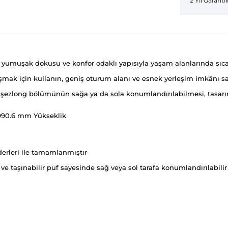
2 Yıl Garantil
 yumuşak dokusu ve konfor odaklı yapısıyla yaşam alanlarında sıcak 
aşmak için kullanın, geniş oturum alanı ve esnek yerleşim imkânı sa
e şezlong bölümünün sağa ya da sola konumlandırılabilmesi, tasarım
 990.6 mm Yükseklik
derleri ile tamamlanmıştır
ve taşınabilir puf sayesinde sağ veya sol tarafa konumlandırılabilir