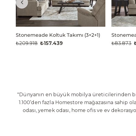
Stonemeade Koltuk Takımı (3+2+1)
Stonemea
₺209.918
₺157.439
₺83.873
"Dünyanın en büyük mobilya üreticilerinden biri
1.100’den fazla Homestore mağazasına sahip olan
odası, yemek odası, home ofis ve ev dekorasy
Sabit ve hareketli koltuklar, yataklar, bahçe
global altyapısı sayesinde dünya çapında ön
yaratacağı değerlere odaklanarak sürekli ge