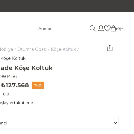
0
obilya
Oturma Odası
Köşe Koltuk
Köşe Koltuk
ade Köşe Koltuk
5950418)
₺127.568
25
0.0
şlayan taksitlerle