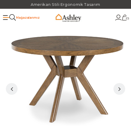
Amerikan Stili Ergonomik Tasarım
Mağazalarımız
0