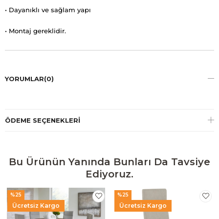
• Dayanıklı ve sağlam yapı
• Montaj gereklidir.
YORUMLAR
(0)
ÖDEME SEÇENEKLERI
Bu Ürünün Yanında Bunları Da Tavsiye
Ediyoruz.
%25
%25
Ücretsiz Kargo
Ücretsiz Kargo