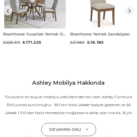
Roanhowe Yuvarlak Yemek Odası Takımı
Roanhowe Yemek Sandalyesi
₺228.301
₺171.225
₺21.580
₺16.185
Ashley Mobilya Hakkında
"Dünyanın en büyük mobilya üreticilerinden biri olan Ashley Furniture,
1945 yılında kurulmuştur. 160’tan fazla ülkede faaliyet gösteren ve 66
ülkede 1.100’den fazla Homestore mağazasına sahip olan marka, 16 yılı
aşkın süredir Amerika’nın en çok satan mobilya markasıdır. Ashley;
yatak odası, oturma odası, yemek odası, home ofis ve ev dekorasyon
DEVAMINI OKU
aksesuarları dahil olmak üzere 20’den fazla ürün kategorisinde geniş bir