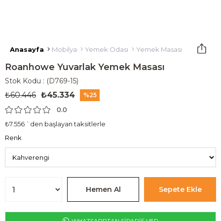
Anasayfa
Mobilya
Yemek Odası
Yemek Masası
Roanhowe
Roanhowe Yuvarlak Yemek Masası
Stok Kodu
(D769-15)
₺60.446
₺45.334
25
0.0
₺7.556
`den başlayan taksitlerle
Renk
WHATSAPPTAN SİPARİŞ VER