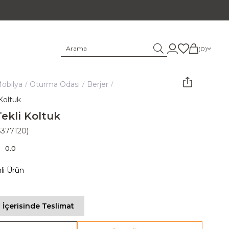
0
obilya
Oturma Odası
Berjer
Koltuk
ekli Koltuk
3377120)
0.0
mli Ürün
 İçerisinde Teslimat