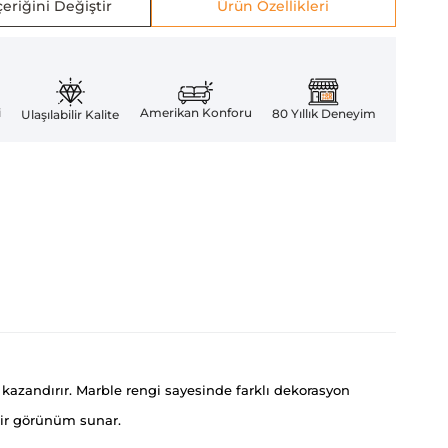
eriğini Değiştir
Ürün Özellikleri
Amerikan Konforu
i
80 Yıllık Deneyim
Ulaşılabilir Kalite
kazandırır. Marble rengi sayesinde farklı dekorasyon
 bir görünüm sunar.