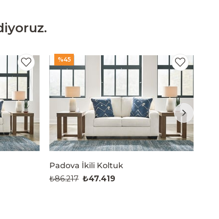
iyoruz.
%45
%
Padova İkili Koltuk
₺86.217
₺47.419
₺86