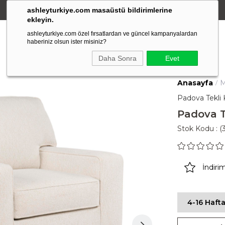
ashleyturkiye.com masaüstü bildirimlerine
Amerikan Stili Ergonomik Tasarım
ekleyin.
ashleyturkiye.com özel fırsatlardan ve güncel kampanyalardan
haberiniz olsun ister misiniz?
Daha Sonra
Evet
Anasayfa
M
Padova Tekli 
Padova T
Stok Kodu
(
İndiri
4-16 Hafta