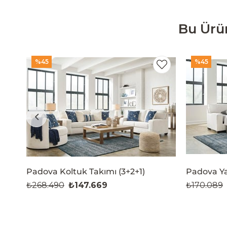
Bu Ürü
%45
%45
Padova Koltuk Takımı (3+2+1)
Padova Ya
₺268.490
₺147.669
₺170.089