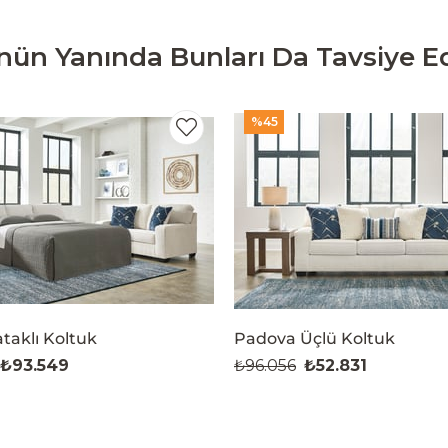
nün Yanında Bunları Da Tavsiye Ed
%45
taklı Koltuk
Padova Üçlü Koltuk
₺93.549
₺96.056
₺52.831