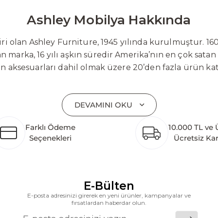
Ashley Mobilya Hakkında
 olan Ashley Furniture, 1945 yılında kurulmuştur. 160
 marka, 16 yılı aşkın süredir Amerika’nın en çok satan
on aksesuarları dahil olmak üzere 20’den fazla ürün ka
 mobilyaları ve demonte ürün grupları ile ürün yelpazesi
emli bir pazar payına ulaşmıştır. Marka; sadece mevcu
DEVAMINI OKU
lişimi temel yaklaşım olarak benimsemektedir. Türkiye’
etim tesisinin altyapısı tamamlanmıştır. Ashley Furnit
Farklı Ödeme
10.000 TL ve 
 pazarlarına hizmet vermektir. Dünya genelinde 7 far
Seçenekleri
Ücretsiz Ka
k katkı açısından önemli bir değer yaratmaktadır. As
ararası deneyimini yerel pazara taşımayı ve mobilya sek
alanlarına taşıyan marka; rahat koltukları, masif ahşa
ümler sunar. Teknoloji ve mağazacılığı bir araya getir
E-Bülten
riş deneyimi sunmak ve bu konforu her eve taşımak am
E-posta adresinizi girerek en yeni ürünler, kampanyalar ve
fırsatlardan haberdar olun.