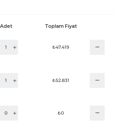
Adet
Toplam Fiyat
₺47.419
₺52.831
₺0