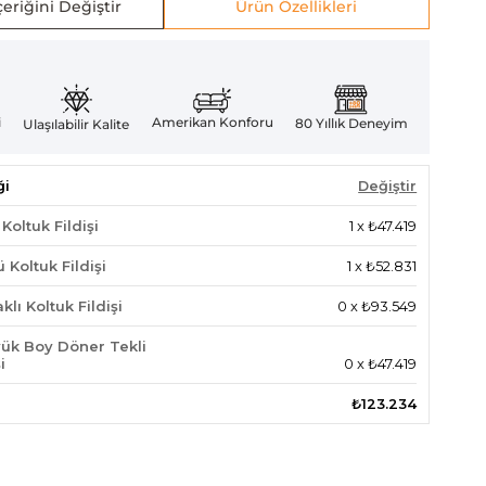
eriğini Değiştir
Ürün Özellikleri
Amerikan Konforu
i
80 Yıllık Deneyim
Ulaşılabilir Kalite
ği
Değiştir
 Koltuk Fildişi
1
x
₺47.419
 Koltuk Fildişi
1
x
₺52.831
lı Koltuk Fildişi
0
x
₺93.549
ük Boy Döner Tekli
i
0
x
₺47.419
₺123.234