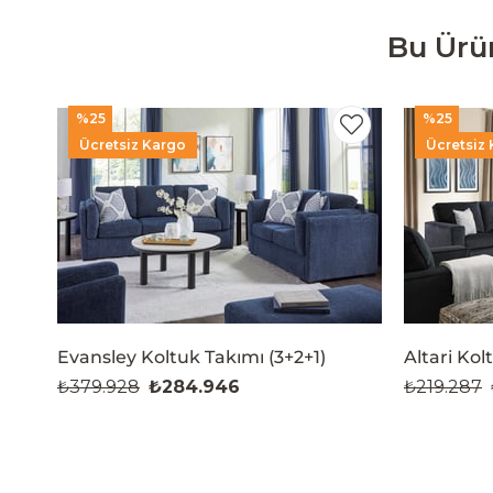
Bu Ürü
%25
%25
Ücretsiz Kargo
Ücretsiz
Evansley Koltuk Takımı (3+2+1)
Altari Kol
₺379.928
₺284.946
₺219.287