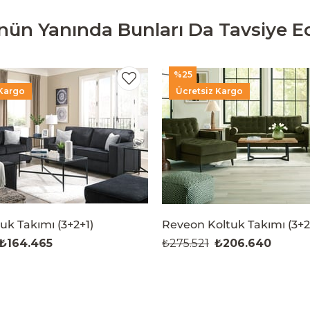
nün Yanında Bunları Da Tavsiye Ed
%25
 Kargo
Ücretsiz Kargo
tuk Takımı (3+2+1)
Reveon Koltuk Takımı (3+2
₺164.465
₺275.521
₺206.640