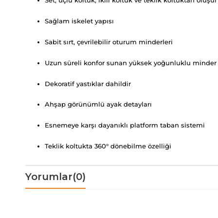
Set; üçlü koltuk, ikili koltuk ve teklik koltuktan oluşur
Sağlam iskelet yapısı
Sabit sırt, çevrilebilir oturum minderleri
Uzun süreli konfor sunan yüksek yoğunluklu minder 
Dekoratif yastıklar dahildir
Ahşap görünümlü ayak detayları
Esnemeye karşı dayanıklı platform taban sistemi
Teklik koltukta 360° dönebilme özelliği
Yorumlar
(0)