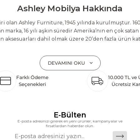
Ashley Mobilya Hakkında
 olan Ashley Furniture, 1945 yılında kurulmuştur. 160
 marka, 16 yılı aşkın süredir Amerika’nın en çok satan
on aksesuarları dahil olmak üzere 20’den fazla ürün ka
 mobilyaları ve demonte ürün grupları ile ürün yelpazesi
emli bir pazar payına ulaşmıştır. Marka; sadece mevcu
DEVAMINI OKU
lişimi temel yaklaşım olarak benimsemektedir. Türkiye’
etim tesisinin altyapısı tamamlanmıştır. Ashley Furnit
Farklı Ödeme
10.000 TL ve 
 pazarlarına hizmet vermektir. Dünya genelinde 7 far
Seçenekleri
Ücretsiz Ka
k katkı açısından önemli bir değer yaratmaktadır. As
ararası deneyimini yerel pazara taşımayı ve mobilya sek
alanlarına taşıyan marka; rahat koltukları, masif ahşa
ümler sunar. Teknoloji ve mağazacılığı bir araya getir
E-Bülten
riş deneyimi sunmak ve bu konforu her eve taşımak am
E-posta adresinizi girerek en yeni ürünler, kampanyalar ve
fırsatlardan haberdar olun.