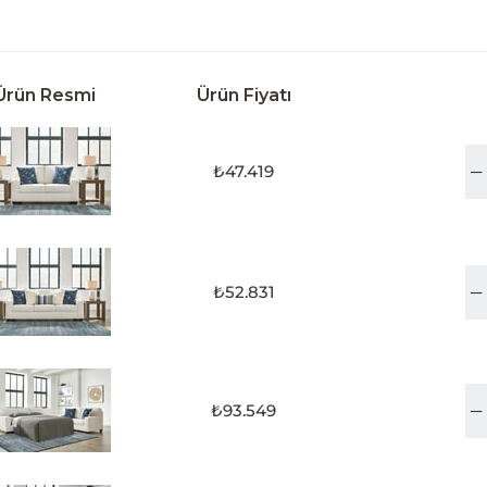
Ürün Resmi
Ürün Fiyatı
₺47.419
₺52.831
₺93.549