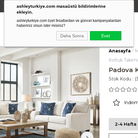
ashleyturkiye.com masaüstü bildirimlerine
Amerikan Stili Ergonomik Tasarım
ekleyin.
ashleyturkiye.com özel fırsatlardan ve güncel kampanyalardan
haberiniz olsun ister misiniz?
Daha Sonra
Evet
Anasayfa
M
Koltuk Takımı
Padova K
Stok Kodu
(
İndiri
2-4 Hafta 