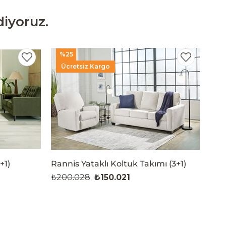
iyoruz.
%25
Ücretsiz Kargo
+1)
Rannis Yataklı Koltuk Takımı (3+1)
₺200.028
₺150.021