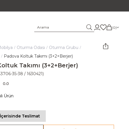
0
obilya
Oturma Odası
Oturma Grubu
Padova Koltuk Takımı (3+2+Berjer)
oltuk Takımı (3+2+Berjer)
33706-35-38 / 1630421)
0.0
mli Ürün
İçerisinde Teslimat