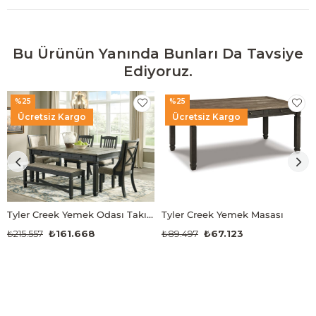
Bu Ürünün Yanında Bunları Da Tavsiye
Ediyoruz.
%25
%25
Ücretsiz Kargo
Ücretsiz Kargo
Tyler Creek Yemek Odası Takımı
Tyler Creek Yemek Masası
₺215.557
₺161.668
₺89.497
₺67.123