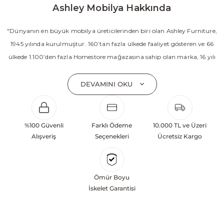
Ashley Mobilya Hakkında
"Dünyanın en büyük mobilya üreticilerinden biri olan Ashley Furniture,
1945 yılında kurulmuştur. 160’tan fazla ülkede faaliyet gösteren ve 66
ülkede 1.100’den fazla Homestore mağazasına sahip olan marka, 16 yılı
aşkın süredir Amerika’nın en çok satan mobilya markasıdır. Ashley;
yatak odası, oturma odası, yemek odası, home ofis ve ev dekorasyon
DEVAMINI OKU
aksesuarları dahil olmak üzere 20’den fazla ürün kategorisinde geniş bir
koleksiyon sunmaktadır. Sabit ve hareketli koltuklar, yataklar, bahçe
mobilyaları ve demonte ürün grupları ile ürün yelpazesini sürekli
%100 Güvenli
Farklı Ödeme
10.000 TL ve Üzeri
geliştiren Ashley, güçlü ve verimli global altyapısı sayesinde dünya
Alışveriş
Seçenekleri
Ücretsiz Kargo
çapında önemli bir pazar payına ulaşmıştır. Marka; sadece mevcut
başarılarına değil, aynı zamanda gelecekte yaratacağı değerlere
odaklanarak sürekli gelişimi temel yaklaşım olarak benimsemektedir.
Ömür Boyu
Türkiye’deki yatırımları kapsamında, Kayseri Serbest Bölgesi’nde 100
İskelet Garantisi
dönüm arazi üzerine kurulan üretim tesisinin altyapısı tamamlanmıştır.
Ashley Furniture’ın hedefi; Türkiye merkezli bir üretim üssü oluşturarak