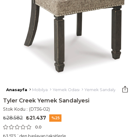
Anasayfa
Mobilya
Yemek Odası
Yemek Sandalyesi
Tyler
Tyler Creek Yemek Sandalyesi
Stok Kodu
(D736-02)
₺28.582
₺21.437
25
0.0
₺3.573
`den başlayan taksitlerle