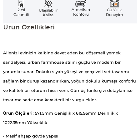
Amerikan
2 Yıl
80 Yıllık
Ulaşılabilir
Konforu
Garantili
Deneyim
Kalite
Ürün Özellikleri
Ailenizi evinizin kalbine davet eden bu döşemeli yemek
sandalyesi, urban farmhouse stilini güçlü ve modern bir
yorumla sunar. Dokulu siyah yüzeyi ve çerçeveli sırt tasarımı
sağlam bir duruş kazandırırken, yoğun dokulu kumaşı konforlu
ve kaliteli bir oturum hissi verir. Gümüş tonlu çivi detayları ise
tasarıma sade ama karakterli bir vurgu ekler.
Ürün Ölçüleri:
571.5mm Genişlik x 615.95mm Derinlik x
1022.35mm Yükseklik
• Masif ahşap gövde yapısı