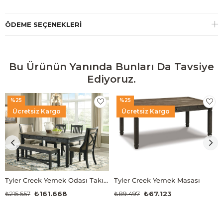
ÖDEME SEÇENEKLERI
Bu Ürünün Yanında Bunları Da Tavsiye
Ediyoruz.
%25
%25
Ücretsiz Kargo
Ücretsiz Kargo
Tyler Creek Yemek Odası Takımı
Tyler Creek Yemek Masası
₺215.557
₺161.668
₺89.497
₺67.123