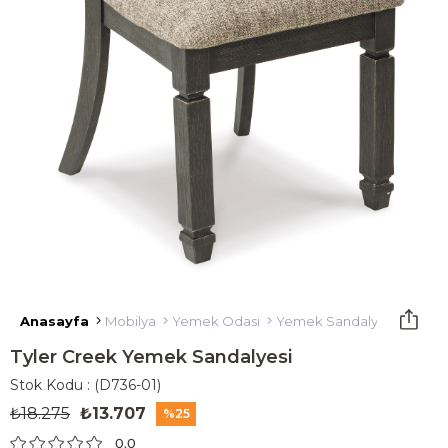
Anasayfa
Mobilya
Yemek Odası
Yemek Sandalyesi
Tyler
Tyler Creek Yemek Sandalyesi
Stok Kodu
(D736-01)
₺18.275
₺13.707
25
0.0