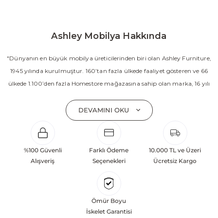
Ashley Mobilya Hakkında
"Dünyanın en büyük mobilya üreticilerinden biri olan Ashley Furniture,
1945 yılında kurulmuştur. 160’tan fazla ülkede faaliyet gösteren ve 66
ülkede 1.100’den fazla Homestore mağazasına sahip olan marka, 16 yılı
aşkın süredir Amerika’nın en çok satan mobilya markasıdır. Ashley;
yatak odası, oturma odası, yemek odası, home ofis ve ev dekorasyon
DEVAMINI OKU
aksesuarları dahil olmak üzere 20’den fazla ürün kategorisinde geniş bir
koleksiyon sunmaktadır. Sabit ve hareketli koltuklar, yataklar, bahçe
mobilyaları ve demonte ürün grupları ile ürün yelpazesini sürekli
%100 Güvenli
Farklı Ödeme
10.000 TL ve Üzeri
geliştiren Ashley, güçlü ve verimli global altyapısı sayesinde dünya
Alışveriş
Seçenekleri
Ücretsiz Kargo
çapında önemli bir pazar payına ulaşmıştır. Marka; sadece mevcut
başarılarına değil, aynı zamanda gelecekte yaratacağı değerlere
odaklanarak sürekli gelişimi temel yaklaşım olarak benimsemektedir.
Ömür Boyu
Türkiye’deki yatırımları kapsamında, Kayseri Serbest Bölgesi’nde 100
İskelet Garantisi