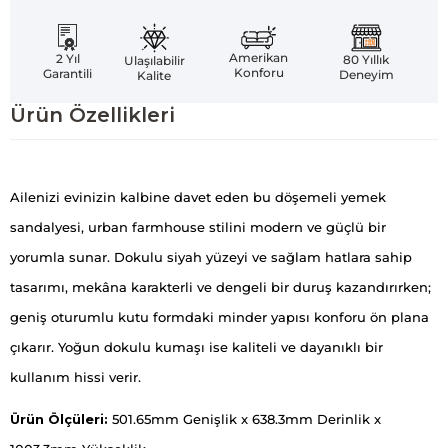
Amerikan
2 Yıl
80 Yıllık
Ulaşılabilir
Konforu
Garantili
Deneyim
Kalite
Ürün Özellikleri
Ailenizi evinizin kalbine davet eden bu döşemeli yemek
sandalyesi, urban farmhouse stilini modern ve güçlü bir
yorumla sunar. Dokulu siyah yüzeyi ve sağlam hatlara sahip
tasarımı, mekâna karakterli ve dengeli bir duruş kazandırırken;
geniş oturumlu kutu formdaki minder yapısı konforu ön plana
çıkarır. Yoğun dokulu kumaşı ise kaliteli ve dayanıklı bir
kullanım hissi verir.
Ürün Ölçüleri:
501.65mm Genişlik x 638.3mm Derinlik x