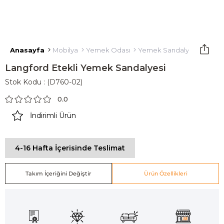
Anasayfa
Mobilya
Yemek Odası
Yemek Sandalyesi
Langf
Langford Etekli Yemek Sandalyesi
Stok Kodu
(D760-02)
0.0
İndirimli Ürün
4-16 Hafta İçerisinde Teslimat
Takım İçeriğini Değiştir
Ürün Özellikleri