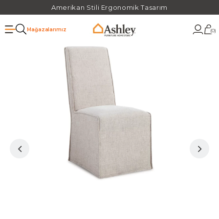
Amerikan Stili Ergonomik Tasarım
Mağazalarımız
0