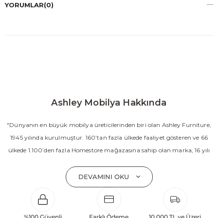
YORUMLAR
(0)
Ashley Mobilya Hakkında
"Dünyanın en büyük mobilya üreticilerinden biri olan Ashley Furniture,
1945 yılında kurulmuştur. 160’tan fazla ülkede faaliyet gösteren ve 66
ülkede 1.100’den fazla Homestore mağazasına sahip olan marka, 16 yılı
aşkın süredir Amerika’nın en çok satan mobilya markasıdır. Ashley;
yatak odası, oturma odası, yemek odası, home ofis ve ev dekorasyon
DEVAMINI OKU
aksesuarları dahil olmak üzere 20’den fazla ürün kategorisinde geniş bir
koleksiyon sunmaktadır. Sabit ve hareketli koltuklar, yataklar, bahçe
mobilyaları ve demonte ürün grupları ile ürün yelpazesini sürekli
%100 Güvenli
Farklı Ödeme
10.000 TL ve Üzeri