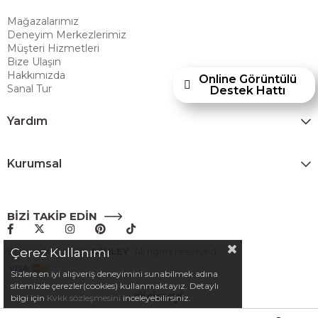
Furniture Homestore, 80 yılı aşkın deneyimiyle müşterilerine üstün bir
Mağazalarımız
alışveriş deneyimi sunmak ve bu konforu her eve taşımak amacıyla
Deneyim Merkezlerimiz
Türkiye’de faaliyet göstermektedir."
Müşteri Hizmetleri
Bize Ulaşın
Hakkımızda
Online Görüntülü
Sanal Tur
Destek Hattı
Yardım
Kurumsal
BİZİ TAKİP EDİN
Copyright© 2025
ASHLEY
All rights reserved.
Çerez Kullanımı
Sizlere en iyi alışveriş deneyimini sunabilmek adına
sitemizde çerezler(cookies) kullanmaktayız. Detaylı
bilgi için
Kvkk sözleşmesini
inceleyebilirsiniz.