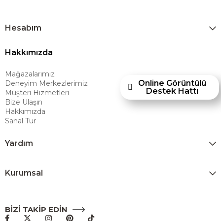
yerel pazara taşımayı ve mobilya sektörüne yenilikçi bir bakış açısı
kazandırmayı hedeflemektedir. Amerikan konforunu yaşam alanlarına
taşıyan marka; rahat koltukları, masif ahşap mobilyaları ve
Hesabım
dayanıklılığıyla öne çıkan ürünleriyle kullanıcılarına uzun ömürlü
Hakkımızda
çözümler sunar. Teknoloji ve mağazacılığı bir araya getiren Ashley
Furniture Homestore, 80 yılı aşkın deneyimiyle müşterilerine üstün bir
Mağazalarımız
alışveriş deneyimi sunmak ve bu konforu her eve taşımak amacıyla
Online Görüntülü
Deneyim Merkezlerimiz
Türkiye’de faaliyet göstermektedir."
Destek Hattı
Müşteri Hizmetleri
Bize Ulaşın
Hakkımızda
Sanal Tur
Yardım
Kurumsal
BİZİ TAKİP EDİN