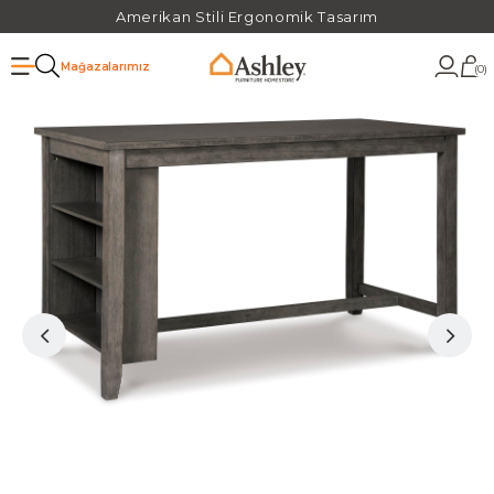
Amerikan Stili Ergonomik Tasarım
Mağazalarımız
0