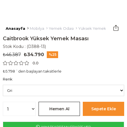
Anasayfa
Mobilya
Yemek Odası
Yüksek Yemek Masası
C
Caitbrook Yüksek Yemek Masası
Stok Kodu
(D388-13)
₺46.387
₺34.790
25
0.0
₺5.798
`den başlayan taksitlerle
Renk
WHATSAPPTAN SİPARİŞ VER