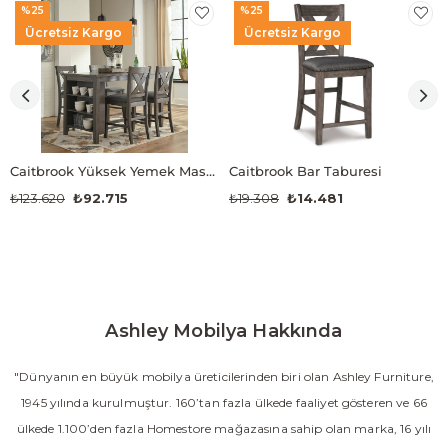
%25
%25
Ücretsiz Kargo
Ücretsiz Kargo
Caitbrook Yüksek Yemek Masası Takımı
Caitbrook Bar Taburesi
₺123.620
₺92.715
₺19.308
₺14.481
Ashley Mobilya Hakkında
"Dünyanın en büyük mobilya üreticilerinden biri olan Ashley Furniture,
1945 yılında kurulmuştur. 160’tan fazla ülkede faaliyet gösteren ve 66
ülkede 1.100’den fazla Homestore mağazasına sahip olan marka, 16 yılı