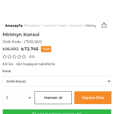
Anasayfa
Mobilya
Yemek Odası
Konsol
Mirimyn Konsol
Mirimyn Konsol
Stok Kodu
(T505-560)
₺96.993
₺72.745
25
0.0
₺12.124
`den başlayan taksitlerle
Renk
WHATSAPPTAN SİPARİŞ VER