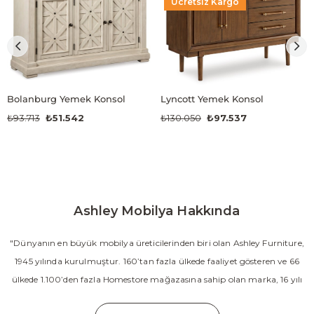
Ücretsiz Kargo
Bolanburg Yemek Konsol
Lyncott Yemek Konsol
₺93.713
₺51.542
₺130.050
₺97.537
Ashley Mobilya Hakkında
"Dünyanın en büyük mobilya üreticilerinden biri olan Ashley Furniture,
1945 yılında kurulmuştur. 160’tan fazla ülkede faaliyet gösteren ve 66
ülkede 1.100’den fazla Homestore mağazasına sahip olan marka, 16 yılı
aşkın süredir Amerika’nın en çok satan mobilya markasıdır. Ashley;