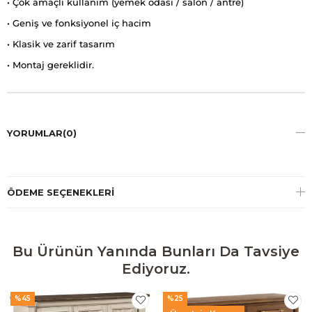
• Çok amaçlı kullanım (yemek odası / salon / antre)
• Geniş ve fonksiyonel iç hacim
• Klasik ve zarif tasarım
• Montaj gereklidir.
YORUMLAR
(0)
ÖDEME SEÇENEKLERI
Bu Ürünün Yanında Bunları Da Tavsiye
Ediyoruz.
%45
%25