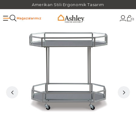
Amerikan Stili Ergonomik Tasarım
Mağazalarımız
0