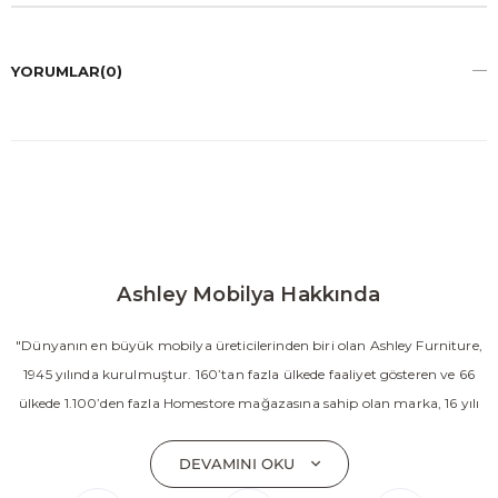
YORUMLAR
(0)
Ashley Mobilya Hakkında
"Dünyanın en büyük mobilya üreticilerinden biri olan Ashley Furniture,
1945 yılında kurulmuştur. 160’tan fazla ülkede faaliyet gösteren ve 66
ülkede 1.100’den fazla Homestore mağazasına sahip olan marka, 16 yılı
aşkın süredir Amerika’nın en çok satan mobilya markasıdır. Ashley;
yatak odası, oturma odası, yemek odası, home ofis ve ev dekorasyon
DEVAMINI OKU
aksesuarları dahil olmak üzere 20’den fazla ürün kategorisinde geniş bir