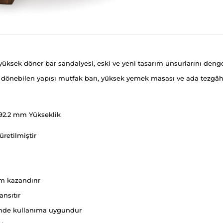
üksek döner bar sandalyesi, eski ve yeni tasarım unsurlarını dengel
dönebilen yapısı mutfak barı, yüksek yemek masası ve ada tezgâhı 
092.2 mm Yükseklik
retilmiştir
üm kazandırır
ansıtır
sinde kullanıma uygundur