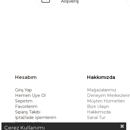
Alışveriş
Türkiye’de üretim yapması, istihdam ve ekonomi
ürünleri global pazarlara ulaştırmayı, ulusl
hedeflemektedir. Amerikan konforunu yaşam 
ürünleriyle kullanıcılarına uzun ömürlü çöz
deneyimiyle müşterilerine üstün bir alışve
Hesabım
Hakkımızda
Giriş Yap
Mağazalarımız
Hemen Üye Ol
Deneyim Merkezleri
Sepetim
Müşteri Hizmetleri
Favorilerim
Bize Ulaşın
Sipariş Takibi
Hakkımızda
İptal/İade İşlemlerim
Sanal Tur
Kampanyalar
Çerez Kullanımı