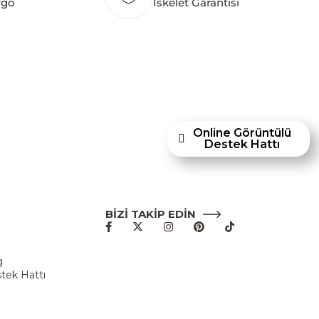
rgo
İskelet Garantisi
hley Furniture Homestore; Türkiye’de üretilecek
törüne yenilikçi bir bakış açısı kazandırmayı
p mobilyaları ve dayanıklılığıyla öne çıkan
en Ashley Furniture Homestore, 80 yılı aşkın
acıyla Türkiye’de faaliyet göstermektedir."
Online Görüntülü
Destek Hattı
BİZİ TAKİP EDİN
u
g
tek Hattı