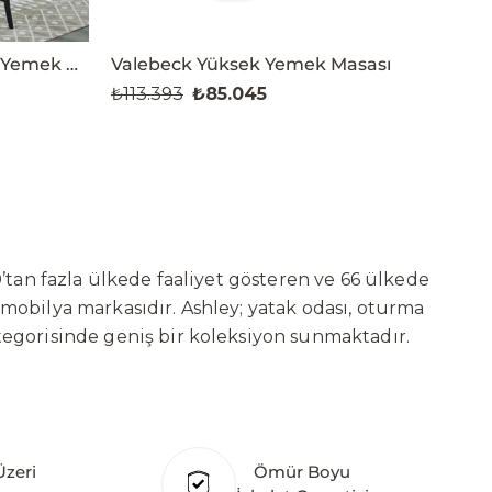
Valebeck Yuvarlak Yüksek Yemek Masası Takımı
Valebeck Yüksek Yemek Masası
Val
₺113.393
₺85.045
₺78
’tan fazla ülkede faaliyet gösteren ve 66 ülkede
 mobilya markasıdır. Ashley; yatak odası, oturma
tegorisinde geniş bir koleksiyon sunmaktadır.
ni sürekli geliştiren Ashley, güçlü ve verimli
t başarılarına değil, aynı zamanda gelecekte
deki yatırımları kapsamında, Kayseri Serbest
ure’ın hedefi; Türkiye merkezli bir üretim üssü
Üzeri
Ömür Boyu
klı ülkede üretim tesisine sahip olan markanın