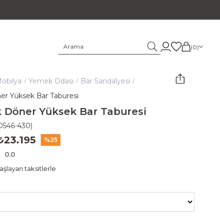
0
obilya
Yemek Odası
Bar Sandalyesi
er Yüksek Bar Taburesi
 Döner Yüksek Bar Taburesi
D546-430)
₺23.195
25
0.0
şlayan taksitlerle