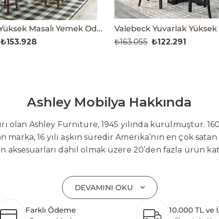
Valebeck Yüksek Masalı Yemek Odası Takımı
₺153.928
₺163.055
₺122.291
Ashley Mobilya Hakkında
 olan Ashley Furniture, 1945 yılında kurulmuştur. 160
 marka, 16 yılı aşkın süredir Amerika’nın en çok satan
on aksesuarları dahil olmak üzere 20’den fazla ürün ka
 mobilyaları ve demonte ürün grupları ile ürün yelpazesi
emli bir pazar payına ulaşmıştır. Marka; sadece mevcu
DEVAMINI OKU
lişimi temel yaklaşım olarak benimsemektedir. Türkiye’
etim tesisinin altyapısı tamamlanmıştır. Ashley Furnit
Farklı Ödeme
10.000 TL ve 
 pazarlarına hizmet vermektir. Dünya genelinde 7 far