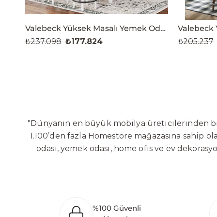
Valebeck Yüksek Masalı Yemek Odası Takımı
₺237.098
₺177.824
₺205.237
"Dünyanın en büyük mobilya üreticilerinden biri
1.100’den fazla Homestore mağazasına sahip olan
odası, yemek odası, home ofis ve ev dekorasy
Sabit ve hareketli koltuklar, yataklar, bahçe
global altyapısı sayesinde dünya çapında ön
yaratacağı değerlere odaklanarak sürekli ge
Bölgesi’nde 100 dönüm arazi üzerine kurulan ür
%100 Güvenli
oluşturarak Orta Doğu, Avrupa ve Kuzey Afrika