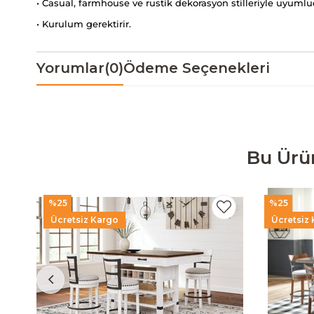
• Casual, farmhouse ve rustik dekorasyon stilleriyle uyuml
• Kurulum gerektirir.
Yorumlar
(0)
Ödeme Seçenekleri
Bu Ürü
%25
%25
Ücretsiz Kargo
Ücretsiz