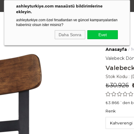
ashleyturkiye.com masaüstü bildirimlerine
Amerikan Stili Ergonomik Tasarım
ekleyin.
ashleyturkiye.com özel fırsatlardan ve güncel kampanyalardan
haberiniz olsun ister misiniz?
Daha Sonra
Evet
Anasayfa
M
Valebeck Dön
Valebeck
Stok Kodu
(
₺30.926
₺3.866
`den ba
Renk