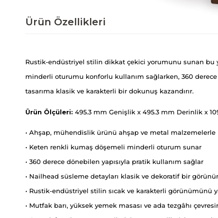
Ürün Özellikleri
Rustik-endüstriyel stilin dikkat çekici yorumunu sunan bu y
minderli oturumu konforlu kullanım sağlarken, 360 derece 
tasarıma klasik ve karakterli bir dokunuş kazandırır.
Ürün Ölçüleri:
495.3 mm Genişlik x 495.3 mm Derinlik x 1
• Ahşap, mühendislik ürünü ahşap ve metal malzemelerle ü
• Keten renkli kumaş döşemeli minderli oturum sunar
• 360 derece dönebilen yapısıyla pratik kullanım sağlar
• Nailhead süsleme detayları klasik ve dekoratif bir görün
• Rustik-endüstriyel stilin sıcak ve karakterli görünümünü y
• Mutfak barı, yüksek yemek masası ve ada tezgâhı çevre