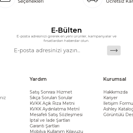
Seçenekleri
Ücretsiz Ka
k katkı açısından önemli bir değer yaratmaktadır. As
ararası deneyimini yerel pazara taşımayı ve mobilya sek
alanlarına taşıyan marka; rahat koltukları, masif ahşa
ümler sunar. Teknoloji ve mağazacılığı bir araya getir
E-Bülten
riş deneyimi sunmak ve bu konforu her eve taşımak am
E-posta adresinizi girerek en yeni ürünler, kampanyalar ve
fırsatlardan haberdar olun.
Yardım
Kurumsal
Satış Sonrası Hizmet
Hakkımızda
miz
Sıkça Sorulan Sorular
Kariyer
KVKK Açık Rıza Metni
İletişim Form
KVKK Aydınlatma Metnİ
Ashley Katalo
Mesafeli Satış Sözleşmesi
Görüntülü Des
İptal ve İade Şartları
Garanti Şartları
Mobilya Kullanım Kılavuzu