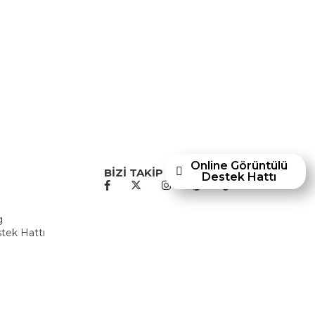
p mobilyaları ve dayanıklılığıyla öne çıkan
en Ashley Furniture Homestore, 80 yılı aşkın
acıyla Türkiye’de faaliyet göstermektedir."
Online Görüntülü
BİZİ TAKİP EDİN
Destek Hattı
u
g
tek Hattı