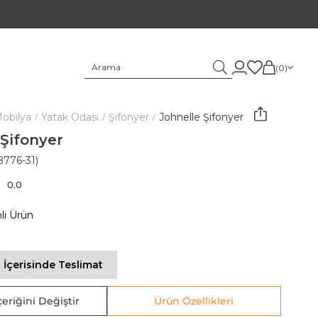
0
obilya
Yatak Odası
Şifonyer
Johnelle Şifonyer
 Şifonyer
B776-31)
0.0
mli Ürün
 İçerisinde Teslimat
eriğini Değiştir
Ürün Özellikleri