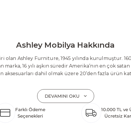
Ashley Mobilya Hakkında
 olan Ashley Furniture, 1945 yılında kurulmuştur. 160
 marka, 16 yılı aşkın süredir Amerika’nın en çok satan
on aksesuarları dahil olmak üzere 20’den fazla ürün ka
 mobilyaları ve demonte ürün grupları ile ürün yelpazesi
emli bir pazar payına ulaşmıştır. Marka; sadece mevcu
DEVAMINI OKU
lişimi temel yaklaşım olarak benimsemektedir. Türkiye’
etim tesisinin altyapısı tamamlanmıştır. Ashley Furnit
Farklı Ödeme
10.000 TL ve 
 pazarlarına hizmet vermektir. Dünya genelinde 7 far
Seçenekleri
Ücretsiz Ka
k katkı açısından önemli bir değer yaratmaktadır. As
ararası deneyimini yerel pazara taşımayı ve mobilya sek