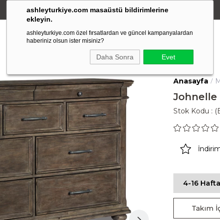
ashleyturkiye.com masaüstü bildirimlerine
Amerikan Stili Ergonomik Tasarım
ekleyin.
ashleyturkiye.com özel fırsatlardan ve güncel kampanyalardan
haberiniz olsun ister misiniz?
Daha Sonra
Evet
Anasayfa
M
Johnelle
Stok Kodu
(
İndiri
4-16 Hafta
Takım İç