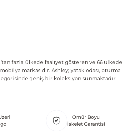
’tan fazla ülkede faaliyet gösteren ve 66 ülkede
 mobilya markasıdır. Ashley; yatak odası, oturma
tegorisinde geniş bir koleksiyon sunmaktadır.
ni sürekli geliştiren Ashley, güçlü ve verimli
t başarılarına değil, aynı zamanda gelecekte
deki yatırımları kapsamında, Kayseri Serbest
ure’ın hedefi; Türkiye merkezli bir üretim üssü
Üzeri
Ömür Boyu
klı ülkede üretim tesisine sahip olan markanın
rgo
İskelet Garantisi
hley Furniture Homestore; Türkiye’de üretilecek
törüne yenilikçi bir bakış açısı kazandırmayı