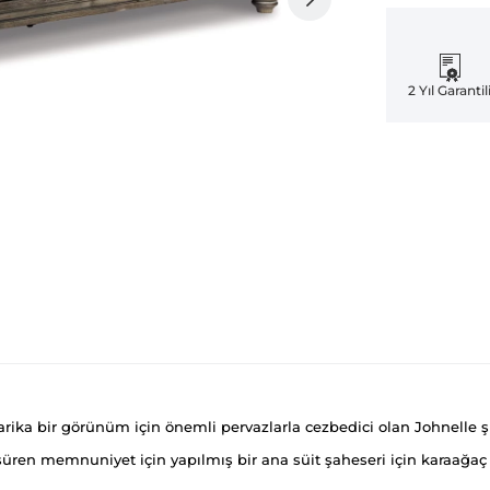
2 Yıl Garantil
arika bir görünüm için önemli pervazlarla cezbedici olan Johnelle şif
 süren memnuniyet için yapılmış bir ana süit şaheseri için karaağaç 