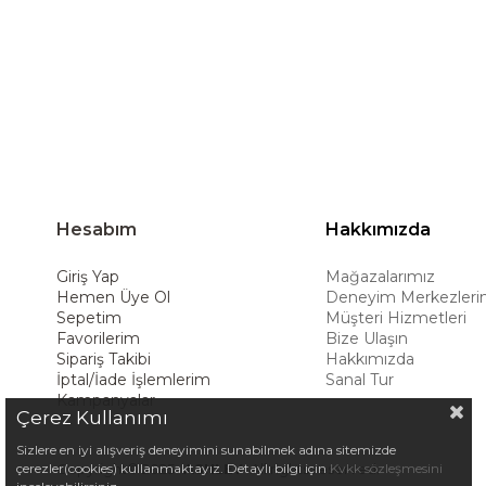
hedeflemektedir. Amerikan konforunu yaşam 
ürünleriyle kullanıcılarına uzun ömürlü çöz
deneyimiyle müşterilerine üstün bir alışve
Hesabım
Hakkımızda
Giriş Yap
Mağazalarımız
Hemen Üye Ol
Deneyim Merkezleri
Sepetim
Müşteri Hizmetleri
Favorilerim
Bize Ulaşın
Sipariş Takibi
Hakkımızda
İptal/İade İşlemlerim
Sanal Tur
Kampanyalar
Çerez Kullanımı
Sizlere en iyi alışveriş deneyimini sunabilmek adına sitemizde
çerezler(cookies) kullanmaktayız. Detaylı bilgi için
Kvkk sözleşmesini
Copyright© 2025
ASHLEY
All rights reserved.