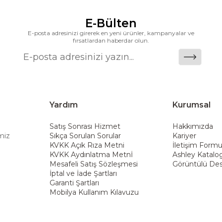
alanlarına taşıyan marka; rahat koltukları, masif ahşa
ümler sunar. Teknoloji ve mağazacılığı bir araya getir
E-Bülten
riş deneyimi sunmak ve bu konforu her eve taşımak am
E-posta adresinizi girerek en yeni ürünler, kampanyalar ve
fırsatlardan haberdar olun.
Yardım
Kurumsal
Satış Sonrası Hizmet
Hakkımızda
miz
Sıkça Sorulan Sorular
Kariyer
KVKK Açık Rıza Metni
İletişim Form
KVKK Aydınlatma Metnİ
Ashley Katalo
Mesafeli Satış Sözleşmesi
Görüntülü Des
İptal ve İade Şartları
Garanti Şartları
Mobilya Kullanım Kılavuzu