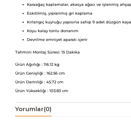
Karaağaç kaplamalar, akasya ağacı ve işlenmiş ahşap
Eskitilmiş, yıpranmış gri kaplama
Kırlangıç ​​kuyruğu yapısına sahip 9 adet düzgün ka
Koyu kalay tonlu donanım
Devrilme emniyet aparatı içerir
Tahmini Montaj Süresi: 15 Dakika
Ürün Ağırlığı : 116.12 kg
Ürün Genişliği : 162.56 cm
Ürün Derinliği : 45.72 cm
Ürün Yüksekliği : 103.83 cm
Yorumlar
(0)