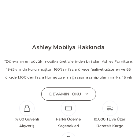
Ashley Mobilya Hakkında
"Dünyanın en büyük mobilya üreticilerinden biri olan Ashley Furniture,
1945 yılında kurulmuştur. 160’tan fazla ülkede faaliyet gösteren ve 66
ülkede 1.100’den fazla Homestore mağazasına sahip olan marka, 16 yılı
aşkın süredir Amerika’nın en çok satan mobilya markasıdır. Ashley;
yatak odası, oturma odası, yemek odası, home ofis ve ev dekorasyon
DEVAMINI OKU
aksesuarları dahil olmak üzere 20’den fazla ürün kategorisinde geniş bir
koleksiyon sunmaktadır. Sabit ve hareketli koltuklar, yataklar, bahçe
mobilyaları ve demonte ürün grupları ile ürün yelpazesini sürekli
%100 Güvenli
Farklı Ödeme
10.000 TL ve Üzeri
geliştiren Ashley, güçlü ve verimli global altyapısı sayesinde dünya
Alışveriş
Seçenekleri
Ücretsiz Kargo
çapında önemli bir pazar payına ulaşmıştır. Marka; sadece mevcut