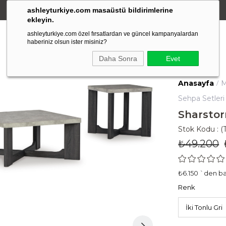
ashleyturkiye.com masaüstü bildirimlerine
Amerikan Stili Ergonomik Tasarım
ekleyin.
ashleyturkiye.com özel fırsatlardan ve güncel kampanyalardan
haberiniz olsun ister misiniz?
Daha Sonra
Evet
Anasayfa
M
Sehpa Setleri
Sharstor
Stok Kodu
(
₺49.200
₺6.150
`den baş
Renk