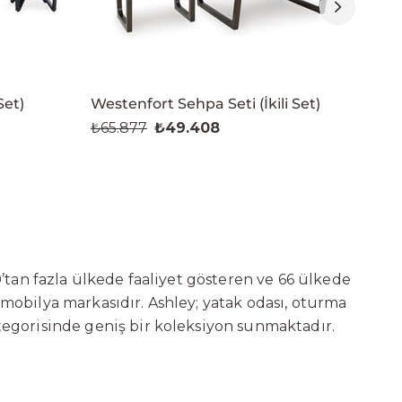
Set)
Westenfort Sehpa Seti (İkili Set)
Nabo
₺65.877
₺49.408
₺42
’tan fazla ülkede faaliyet gösteren ve 66 ülkede
 mobilya markasıdır. Ashley; yatak odası, oturma
tegorisinde geniş bir koleksiyon sunmaktadır.
ni sürekli geliştiren Ashley, güçlü ve verimli
t başarılarına değil, aynı zamanda gelecekte
deki yatırımları kapsamında, Kayseri Serbest