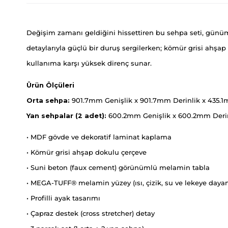
Değişim zamanı geldiğini hissettiren bu sehpa seti, günümü
detaylarıyla güçlü bir duruş sergilerken; kömür grisi ahş
kullanıma karşı yüksek direnç sunar.
Ürün Ölçüleri
Orta sehpa:
901.7mm Genişlik x 901.7mm Derinlik x 435.
Yan sehpalar (2 adet):
600.2mm Genişlik x 600.2mm Derin
• MDF gövde ve dekoratif laminat kaplama
• Kömür grisi ahşap dokulu çerçeve
• Suni beton (faux cement) görünümlü melamin tabla
• MEGA-TUFF® melamin yüzey (ısı, çizik, su ve lekeye dayan
• Profilli ayak tasarımı
• Çapraz destek (cross stretcher) detay