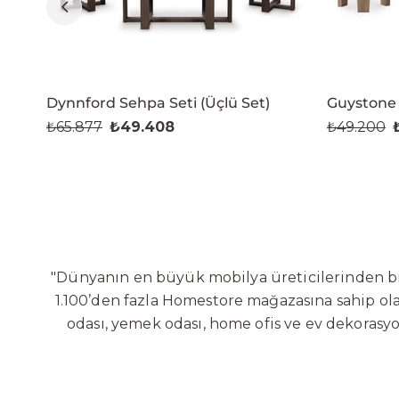
Dynnford Sehpa Seti (Üçlü Set)
Guystone 
₺65.877
₺49.408
₺49.200
"Dünyanın en büyük mobilya üreticilerinden biri
1.100’den fazla Homestore mağazasına sahip olan
odası, yemek odası, home ofis ve ev dekorasy
Sabit ve hareketli koltuklar, yataklar, bahçe
global altyapısı sayesinde dünya çapında ön
yaratacağı değerlere odaklanarak sürekli ge