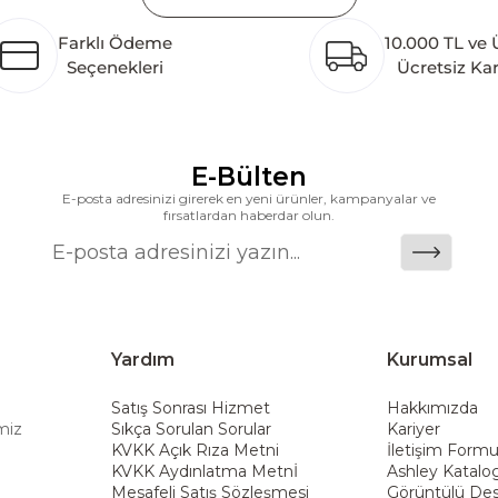
etim tesisinin altyapısı tamamlanmıştır. Ashley Furnit
Farklı Ödeme
10.000 TL ve 
 pazarlarına hizmet vermektir. Dünya genelinde 7 far
Seçenekleri
Ücretsiz Ka
k katkı açısından önemli bir değer yaratmaktadır. As
ararası deneyimini yerel pazara taşımayı ve mobilya sek
alanlarına taşıyan marka; rahat koltukları, masif ahşa
ümler sunar. Teknoloji ve mağazacılığı bir araya getir
E-Bülten
riş deneyimi sunmak ve bu konforu her eve taşımak am
E-posta adresinizi girerek en yeni ürünler, kampanyalar ve
fırsatlardan haberdar olun.
Yardım
Kurumsal
Satış Sonrası Hizmet
Hakkımızda
miz
Sıkça Sorulan Sorular
Kariyer
KVKK Açık Rıza Metni
İletişim Form
KVKK Aydınlatma Metnİ
Ashley Katalo
Mesafeli Satış Sözleşmesi
Görüntülü Des