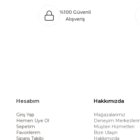
Bölgesi’nde 100 dönüm arazi üzerine kurulan ür
%100 Güvenli
oluşturarak Orta Doğu, Avrupa ve Kuzey Afrika
Alışveriş
Türkiye’de üretim yapması, istihdam ve ekonomi
ürünleri global pazarlara ulaştırmayı, ulusl
hedeflemektedir. Amerikan konforunu yaşam 
ürünleriyle kullanıcılarına uzun ömürlü çöz
deneyimiyle müşterilerine üstün bir alışve
Hesabım
Hakkımızda
Giriş Yap
Mağazalarımız
Hemen Üye Ol
Deneyim Merkezleri
Sepetim
Müşteri Hizmetleri
Favorilerim
Bize Ulaşın
Sipariş Takibi
Hakkımızda