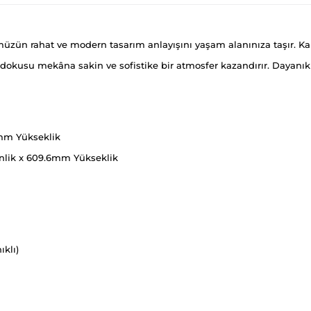
zün rahat ve modern tasarım anlayışını yaşam alanınıza taşır. Kalın
ap dokusu mekâna sakin ve sofistike bir atmosfer kazandırır. Dayan
1mm Yükseklik
lik x 609.6mm Yükseklik
ıklı)