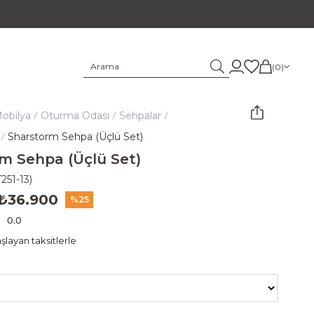
0
obilya
Oturma Odası
Sehpalar
Sharstorm Sehpa (Üçlü Set)
m Sehpa (Üçlü Set)
T251-13)
₺36.900
25
0.0
layan taksitlerle