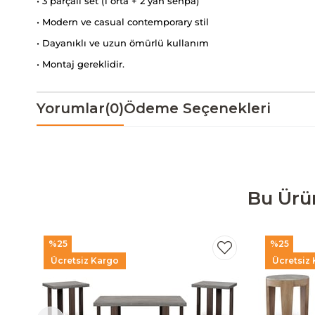
• 3 parçalı set (1 orta + 2 yan sehpa)
• Modern ve casual contemporary stil
• Dayanıklı ve uzun ömürlü kullanım
• Montaj gereklidir.
Yorumlar
(0)
Ödeme Seçenekleri
Bu Ürü
%25
%25
Ücretsiz Kargo
Ücretsiz