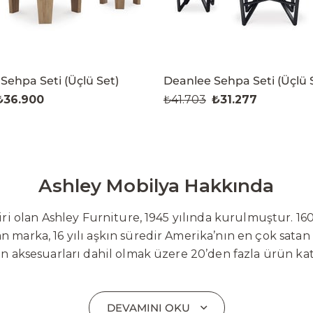
Sehpa Seti (Üçlü Set)
Deanlee Sehpa Seti (Üçlü 
₺36.900
₺41.703
₺31.277
Ashley Mobilya Hakkında
 olan Ashley Furniture, 1945 yılında kurulmuştur. 160
 marka, 16 yılı aşkın süredir Amerika’nın en çok satan
on aksesuarları dahil olmak üzere 20’den fazla ürün ka
 mobilyaları ve demonte ürün grupları ile ürün yelpazesi
emli bir pazar payına ulaşmıştır. Marka; sadece mevcu
DEVAMINI OKU
lişimi temel yaklaşım olarak benimsemektedir. Türkiye’