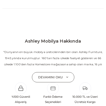
Ashley Mobilya Hakkında
"Dünyanın en büyük mobilya üreticilerinden biri olan Ashley Furniture,
1945 yılında kurulmuştur. 160’tan fazla ülkede faaliyet gösteren ve 66
ülkede 1.100’den fazla Homestore mağazasına sahip olan marka, 16 yılı
aşkın süredir Amerika’nın en çok satan mobilya markasıdır. Ashley;
yatak odası, oturma odası, yemek odası, home ofis ve ev dekorasyon
DEVAMINI OKU
aksesuarları dahil olmak üzere 20’den fazla ürün kategorisinde geniş bir
koleksiyon sunmaktadır. Sabit ve hareketli koltuklar, yataklar, bahçe
mobilyaları ve demonte ürün grupları ile ürün yelpazesini sürekli
%100 Güvenli
Farklı Ödeme
10.000 TL ve Üzeri
geliştiren Ashley, güçlü ve verimli global altyapısı sayesinde dünya
Alışveriş
Seçenekleri
Ücretsiz Kargo