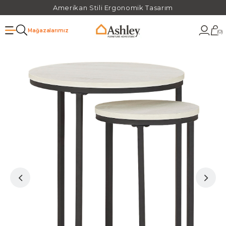
Amerikan Stili Ergonomik Tasarım
Mağazalarımız
0