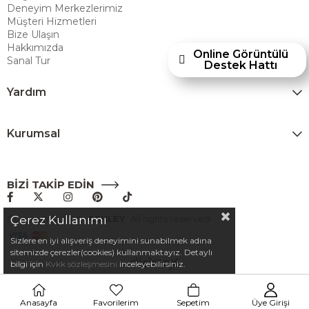
Deneyim Merkezlerimiz
Türkiye’de faaliyet göstermektedir."
Müşteri Hizmetleri
Bize Ulaşın
Hakkımızda
Online Görüntülü
Sanal Tur
Destek Hattı
Yardım
Kurumsal
BİZİ TAKİP EDİN
Çerez Kullanımı
Copyright© 2025
ASHLEY
All rights reserved.
Sizlere en iyi alışveriş deneyimini sunabilmek adına
sitemizde çerezler(cookies) kullanmaktayız. Detaylı
bilgi için
Kvkk sözleşmesini
inceleyebilirsiniz.
Anasayfa
Favorilerim
Sepetim
Üye Girişi