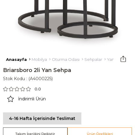
Anasayfa
Mobilya
Oturma Odası
Sehpalar
Yan Sehpa
B
Briarsboro 2li Yan Sehpa
Stok Kodu
(A4000225)
0.0
İndirimli Ürün
4-16 Hafta İçerisinde Teslimat
Takım İçeriğini Değiştir
Ürün Özellikleri