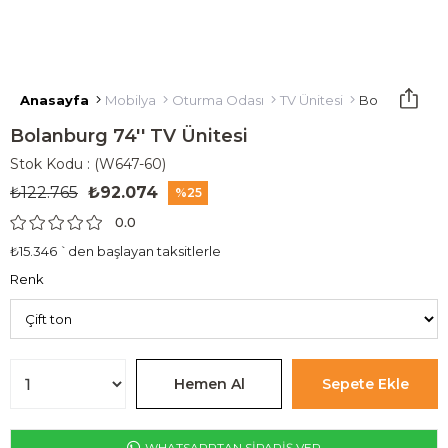
Anasayfa
Mobilya
Oturma Odası
TV Ünitesi
Bolanburg 74'
Bolanburg 74'' TV Ünitesi
Stok Kodu
(W647-60)
₺122.765
₺92.074
25
0.0
₺15.346
`den başlayan taksitlerle
Renk
WHATSAPPTAN SİPARİŞ VER