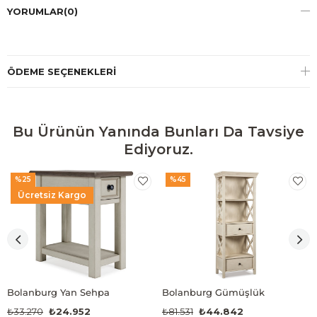
YORUMLAR
(0)
ÖDEME SEÇENEKLERI
Bu Ürünün Yanında Bunları Da Tavsiye
Ediyoruz.
%25
%45
Ücretsiz Kargo
Bolanburg Yan Sehpa
Bolanburg Gümüşlük
₺33.270
₺24.952
₺81.531
₺44.842