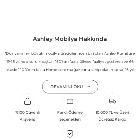
Ashley Mobilya Hakkında
"Dünyanın en büyük mobilya üreticilerinden biri olan Ashley Furniture,
1945 yılında kurulmuştur. 160’tan fazla ülkede faaliyet gösteren ve 66
ülkede 1.100’den fazla Homestore mağazasına sahip olan marka, 16 yılı
aşkın süredir Amerika’nın en çok satan mobilya markasıdır. Ashley;
yatak odası, oturma odası, yemek odası, home ofis ve ev dekorasyon
DEVAMINI OKU
aksesuarları dahil olmak üzere 20’den fazla ürün kategorisinde geniş bir
koleksiyon sunmaktadır. Sabit ve hareketli koltuklar, yataklar, bahçe
mobilyaları ve demonte ürün grupları ile ürün yelpazesini sürekli
%100 Güvenli
Farklı Ödeme
10.000 TL ve Üzeri
geliştiren Ashley, güçlü ve verimli global altyapısı sayesinde dünya
Alışveriş
Seçenekleri
Ücretsiz Kargo
çapında önemli bir pazar payına ulaşmıştır. Marka; sadece mevcut
başarılarına değil, aynı zamanda gelecekte yaratacağı değerlere