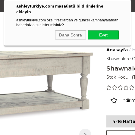
ashleyturkiye.com masaüstü bildirimlerine
Amerikan Stili Ergonomik Tasarım
ekleyin.
ashleyturkiye.com özel fırsatlardan ve güncel kampanyalardan
haberiniz olsun ister misiniz?
Daha Sonra
Evet
Anasayfa
M
Shawnalore O
Shawnal
Stok Kodu
(
İndiri
4-16 Hafta