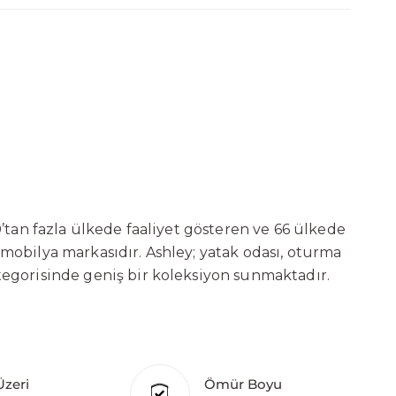
’tan fazla ülkede faaliyet gösteren ve 66 ülkede
 mobilya markasıdır. Ashley; yatak odası, oturma
tegorisinde geniş bir koleksiyon sunmaktadır.
ni sürekli geliştiren Ashley, güçlü ve verimli
t başarılarına değil, aynı zamanda gelecekte
deki yatırımları kapsamında, Kayseri Serbest
ure’ın hedefi; Türkiye merkezli bir üretim üssü
Üzeri
Ömür Boyu
klı ülkede üretim tesisine sahip olan markanın