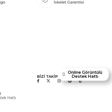
rgo
İskelet Garantisi
hley Furniture Homestore; Türkiye’de üretilecek
törüne yenilikçi bir bakış açısı kazandırmayı
p mobilyaları ve dayanıklılığıyla öne çıkan
en Ashley Furniture Homestore, 80 yılı aşkın
acıyla Türkiye’de faaliyet göstermektedir."
Online Görüntülü
Destek Hattı
BİZİ TAKİP EDİN
u
g
tek Hattı