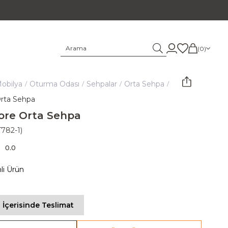
0
obilya
Oturma Odası
Sehpalar
Orta Sehpa
rta Sehpa
ore Orta Sehpa
T782-1)
0.0
mli Ürün
 İçerisinde Teslimat