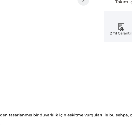
Takım İç
2 Yıl Garantil
en tasarlanmış bir duyarlılık için eskitme vurguları ile bu sehpa, çi
.