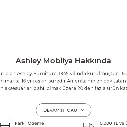
Ashley Mobilya Hakkında
 olan Ashley Furniture, 1945 yılında kurulmuştur. 160
 marka, 16 yılı aşkın süredir Amerika’nın en çok satan
on aksesuarları dahil olmak üzere 20’den fazla ürün ka
 mobilyaları ve demonte ürün grupları ile ürün yelpazesi
emli bir pazar payına ulaşmıştır. Marka; sadece mevcu
DEVAMINI OKU
lişimi temel yaklaşım olarak benimsemektedir. Türkiye’
etim tesisinin altyapısı tamamlanmıştır. Ashley Furnit
Farklı Ödeme
10.000 TL ve 
 pazarlarına hizmet vermektir. Dünya genelinde 7 far