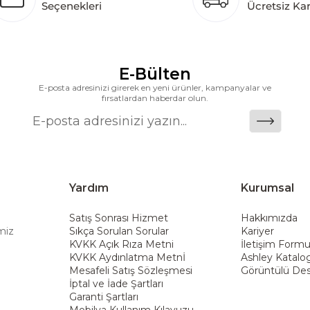
Seçenekleri
Ücretsiz Ka
k katkı açısından önemli bir değer yaratmaktadır. As
ararası deneyimini yerel pazara taşımayı ve mobilya sek
alanlarına taşıyan marka; rahat koltukları, masif ahşa
ümler sunar. Teknoloji ve mağazacılığı bir araya getir
E-Bülten
riş deneyimi sunmak ve bu konforu her eve taşımak am
E-posta adresinizi girerek en yeni ürünler, kampanyalar ve
fırsatlardan haberdar olun.
Yardım
Kurumsal
Satış Sonrası Hizmet
Hakkımızda
miz
Sıkça Sorulan Sorular
Kariyer
KVKK Açık Rıza Metni
İletişim Form
KVKK Aydınlatma Metnİ
Ashley Katalo
Mesafeli Satış Sözleşmesi
Görüntülü Des
İptal ve İade Şartları
Garanti Şartları