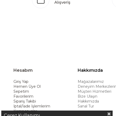
Alışveriş
Türkiye’de üretim yapması, istihdam ve ekonomi
ürünleri global pazarlara ulaştırmayı, ulusl
hedeflemektedir. Amerikan konforunu yaşam 
ürünleriyle kullanıcılarına uzun ömürlü çöz
deneyimiyle müşterilerine üstün bir alışve
Hesabım
Hakkımızda
Giriş Yap
Mağazalarımız
Hemen Üye Ol
Deneyim Merkezleri
Sepetim
Müşteri Hizmetleri
Favorilerim
Bize Ulaşın
Sipariş Takibi
Hakkımızda
İptal/İade İşlemlerim
Sanal Tur
Kampanyalar
Çerez Kullanımı