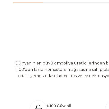
"Dünyanın en büyük mobilya üreticilerinden biri
1.100’den fazla Homestore mağazasına sahip olan
odası, yemek odası, home ofis ve ev dekorasy
Sabit ve hareketli koltuklar, yataklar, bahçe
global altyapısı sayesinde dünya çapında ön
yaratacağı değerlere odaklanarak sürekli ge
Bölgesi’nde 100 dönüm arazi üzerine kurulan ür
%100 Güvenli
oluşturarak Orta Doğu, Avrupa ve Kuzey Afrika