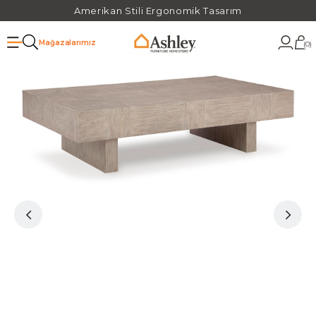
Amerikan Stili Ergonomik Tasarım
Mağazalarımız
0