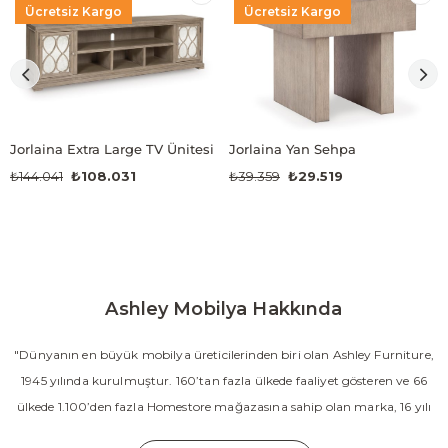
Ücretsiz Kargo
Ücretsiz Kargo
Jorlaina Extra Large TV Ünitesi
Jorlaina Yan Sehpa
₺144.041
₺108.031
₺39.359
₺29.519
Ashley Mobilya Hakkında
"Dünyanın en büyük mobilya üreticilerinden biri olan Ashley Furniture,
1945 yılında kurulmuştur. 160’tan fazla ülkede faaliyet gösteren ve 66
ülkede 1.100’den fazla Homestore mağazasına sahip olan marka, 16 yılı
aşkın süredir Amerika’nın en çok satan mobilya markasıdır. Ashley;