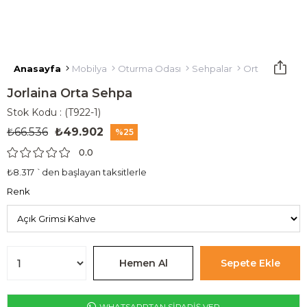
Anasayfa
Mobilya
Oturma Odası
Sehpalar
Orta Sehpa
Jorlaina Orta Sehpa
Stok Kodu
(T922-1)
₺66.536
₺49.902
25
0.0
₺8.317
`den başlayan taksitlerle
Renk
WHATSAPPTAN SİPARİŞ VER