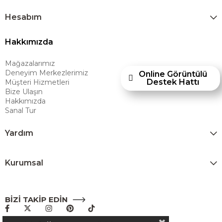
kazandırmayı hedeflemektedir. Amerikan konforunu yaşam alanlarına
taşıyan marka; rahat koltukları, masif ahşap mobilyaları ve
Hesabım
dayanıklılığıyla öne çıkan ürünleriyle kullanıcılarına uzun ömürlü
Hakkımızda
çözümler sunar. Teknoloji ve mağazacılığı bir araya getiren Ashley
Furniture Homestore, 80 yılı aşkın deneyimiyle müşterilerine üstün bir
Mağazalarımız
alışveriş deneyimi sunmak ve bu konforu her eve taşımak amacıyla
Deneyim Merkezlerimiz
Online Görüntülü
Türkiye’de faaliyet göstermektedir."
Destek Hattı
Müşteri Hizmetleri
Bize Ulaşın
Hakkımızda
Sanal Tur
Yardım
Kurumsal
BİZİ TAKİP EDİN