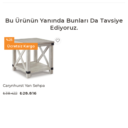
Bu Ürünün Yanında Bunları Da Tavsiye
Ediyoruz.
%25
Ücretsiz Kargo
Carynhurst Yan Sehpa
₺38.422
₺28.816