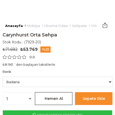
Anasayfa
Mobilya
Oturma Odası
Sehpalar
Orta Sehpa
Carynhurst Orta Sehpa
Stok Kodu
(T929-20)
₺71.692
₺53.769
25
0.0
₺8.961
`den başlayan taksitlerle
Renk
WHATSAPPTAN SİPARİŞ VER