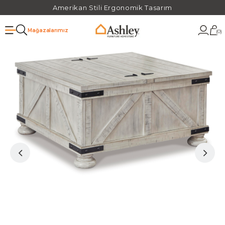
Amerikan Stili Ergonomik Tasarım
Mağazalarımız
0