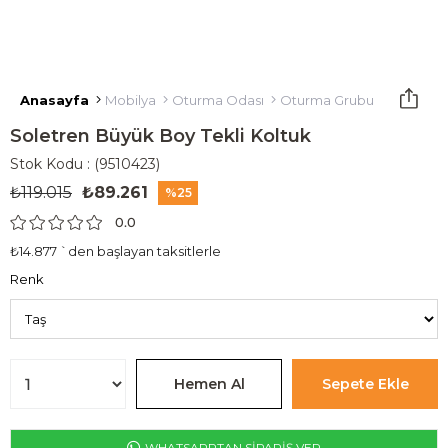
Anasayfa
Mobilya
Oturma Odası
Oturma Grubu
Tekli Kol
Soletren Büyük Boy Tekli Koltuk
Stok Kodu
(9510423)
₺119.015
₺89.261
25
0.0
₺14.877
`den başlayan taksitlerle
Renk
WHATSAPPTAN SİPARİŞ VER