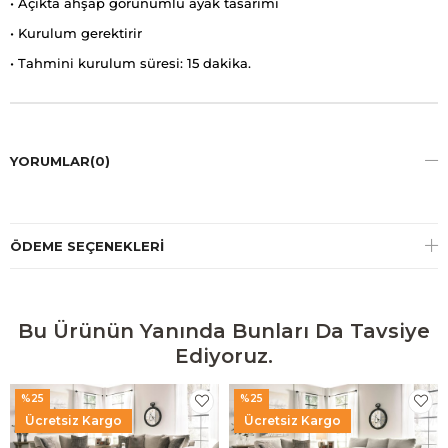
• Açıkta ahşap görünümlü ayak tasarımı
• Kurulum gerektirir
• Tahmini kurulum süresi: 15 dakika.
YORUMLAR
(0)
ÖDEME SEÇENEKLERI
Bu Ürünün Yanında Bunları Da Tavsiye
Ediyoruz.
%25
%25
Ücretsiz Kargo
Ücretsiz Kargo