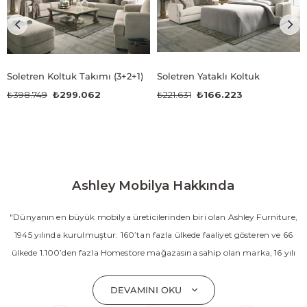
Soletren Koltuk Takımı (3+2+1)
Soletren Yataklı Koltuk
₺398.749
₺299.062
₺221.631
₺166.223
Ashley Mobilya Hakkında
"Dünyanın en büyük mobilya üreticilerinden biri olan Ashley Furniture,
1945 yılında kurulmuştur. 160’tan fazla ülkede faaliyet gösteren ve 66
ülkede 1.100’den fazla Homestore mağazasına sahip olan marka, 16 yılı
aşkın süredir Amerika’nın en çok satan mobilya markasıdır. Ashley;
yatak odası, oturma odası, yemek odası, home ofis ve ev dekorasyon
DEVAMINI OKU
aksesuarları dahil olmak üzere 20’den fazla ürün kategorisinde geniş bir