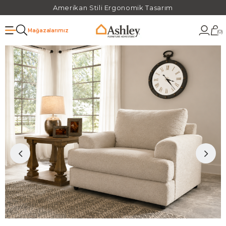
Amerikan Stili Ergonomik Tasarım
Mağazalarımız
0