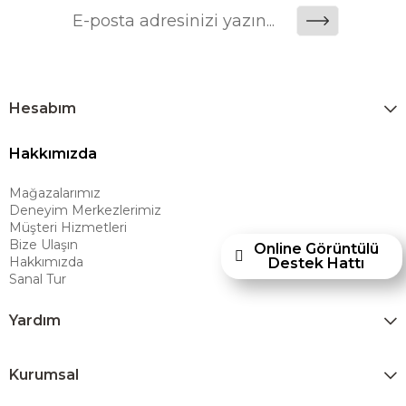
önemli bir değer yaratmaktadır. Ashley Furniture Homestore; Türkiye’de
üretilecek ürünleri global pazarlara ulaştırmayı, uluslararası deneyimini
yerel pazara taşımayı ve mobilya sektörüne yenilikçi bir bakış açısı
kazandırmayı hedeflemektedir. Amerikan konforunu yaşam alanlarına
taşıyan marka; rahat koltukları, masif ahşap mobilyaları ve
Hesabım
dayanıklılığıyla öne çıkan ürünleriyle kullanıcılarına uzun ömürlü
Hakkımızda
çözümler sunar. Teknoloji ve mağazacılığı bir araya getiren Ashley
Furniture Homestore, 80 yılı aşkın deneyimiyle müşterilerine üstün bir
Mağazalarımız
alışveriş deneyimi sunmak ve bu konforu her eve taşımak amacıyla
Deneyim Merkezlerimiz
Türkiye’de faaliyet göstermektedir."
Müşteri Hizmetleri
Bize Ulaşın
Online Görüntülü
Hakkımızda
Destek Hattı
Sanal Tur
Yardım
Kurumsal