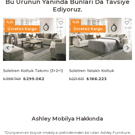
Bu Ürünün Yanında Bunları Da Tavsiye
Ediyoruz.
%25
%25
Ücretsiz Kargo
Ücretsiz Kargo
Soletren Koltuk Takımı (3+2+1)
Soletren Yataklı Koltuk
₺398.749
₺299.062
₺221.631
₺166.223
Ashley Mobilya Hakkında
"Dünyanın en büyük mobilya üreticilerinden biri olan Ashley Furniture,