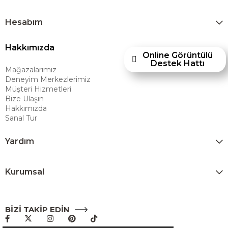
kazandırmayı hedeflemektedir. Amerikan konforunu yaşam alanlarına
taşıyan marka; rahat koltukları, masif ahşap mobilyaları ve
Hesabım
dayanıklılığıyla öne çıkan ürünleriyle kullanıcılarına uzun ömürlü
Hakkımızda
çözümler sunar. Teknoloji ve mağazacılığı bir araya getiren Ashley
Online Görüntülü
Furniture Homestore, 80 yılı aşkın deneyimiyle müşterilerine üstün bir
Destek Hattı
Mağazalarımız
alışveriş deneyimi sunmak ve bu konforu her eve taşımak amacıyla
Deneyim Merkezlerimiz
Türkiye’de faaliyet göstermektedir."
Müşteri Hizmetleri
Bize Ulaşın
Hakkımızda
Sanal Tur
Yardım
Kurumsal
BİZİ TAKİP EDİN