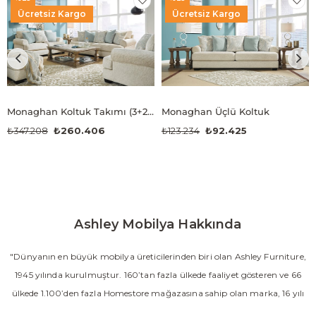
Ücretsiz Kargo
Ücretsiz Kargo
Monaghan Koltuk Takımı (3+2+1)
Monaghan Üçlü Koltuk
₺347.208
₺260.406
₺123.234
₺92.425
Ashley Mobilya Hakkında
"Dünyanın en büyük mobilya üreticilerinden biri olan Ashley Furniture,
1945 yılında kurulmuştur. 160’tan fazla ülkede faaliyet gösteren ve 66
ülkede 1.100’den fazla Homestore mağazasına sahip olan marka, 16 yılı
aşkın süredir Amerika’nın en çok satan mobilya markasıdır. Ashley;