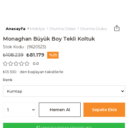
Anasayfa
Mobilya
Oturma Odası
Oturma Grubu
Tekli Kol
Monaghan Büyük Boy Tekli Koltuk
Stok Kodu
(9620523)
₺108.239
₺81.179
25
0.0
₺13.530
`den başlayan taksitlerle
Renk
WHATSAPPTAN SİPARİŞ VER