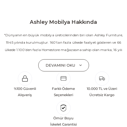
Ashley Mobilya Hakkında
"Dünyanın en büyük mobilya üreticilerinden biri olan Ashley Furniture,
1945 yılında kurulmuştur. 160’tan fazla ülkede faaliyet gösteren ve 66
ülkede 1.100’den fazla Homestore mağazasına sahip olan marka, 16 yılı
aşkın süredir Amerika’nın en çok satan mobilya markasıdır. Ashley;
yatak odası, oturma odası, yemek odası, home ofis ve ev dekorasyon
DEVAMINI OKU
aksesuarları dahil olmak üzere 20’den fazla ürün kategorisinde geniş bir
koleksiyon sunmaktadır. Sabit ve hareketli koltuklar, yataklar, bahçe
mobilyaları ve demonte ürün grupları ile ürün yelpazesini sürekli
%100 Güvenli
Farklı Ödeme
10.000 TL ve Üzeri
geliştiren Ashley, güçlü ve verimli global altyapısı sayesinde dünya
Alışveriş
Seçenekleri
Ücretsiz Kargo
çapında önemli bir pazar payına ulaşmıştır. Marka; sadece mevcut
başarılarına değil, aynı zamanda gelecekte yaratacağı değerlere
odaklanarak sürekli gelişimi temel yaklaşım olarak benimsemektedir.
Ömür Boyu
Türkiye’deki yatırımları kapsamında, Kayseri Serbest Bölgesi’nde 100
İskelet Garantisi