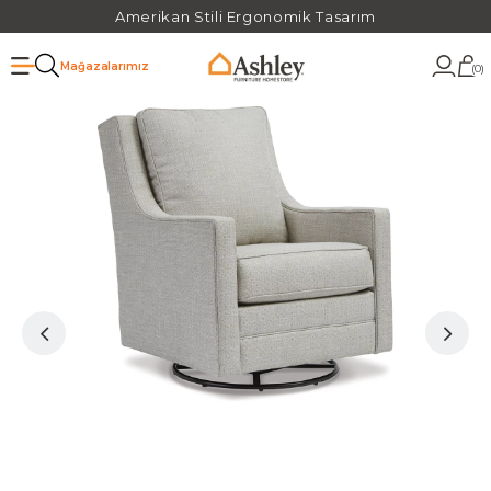
Amerikan Stili Ergonomik Tasarım
Mağazalarımız
0