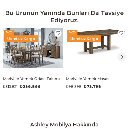
Bu Ürünün Yanında Bunları Da Tavsiye
Ediyoruz.
%25
%25
Ücretsiz Kargo
Ücretsiz Kargo
Moriville Yemek Odası Takımı
Moriville Yemek Masası
₺315.821
₺236.866
₺98.398
₺73.798
Ashley Mobilya Hakkında