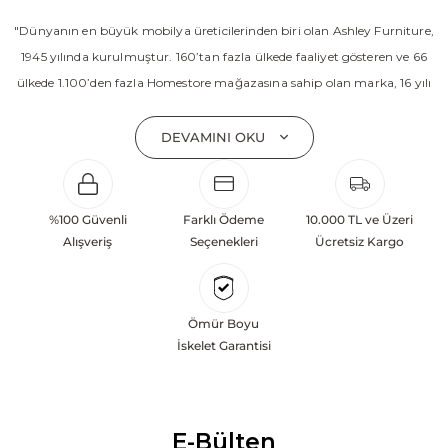
"Dünyanın en büyük mobilya üreticilerinden biri olan Ashley Furniture,
1945 yılında kurulmuştur. 160’tan fazla ülkede faaliyet gösteren ve 66
ülkede 1.100’den fazla Homestore mağazasına sahip olan marka, 16 yılı
aşkın süredir Amerika’nın en çok satan mobilya markasıdır. Ashley;
yatak odası, oturma odası, yemek odası, home ofis ve ev dekorasyon
DEVAMINI OKU
aksesuarları dahil olmak üzere 20’den fazla ürün kategorisinde geniş bir
koleksiyon sunmaktadır. Sabit ve hareketli koltuklar, yataklar, bahçe
mobilyaları ve demonte ürün grupları ile ürün yelpazesini sürekli
%100 Güvenli
Farklı Ödeme
10.000 TL ve Üzeri
geliştiren Ashley, güçlü ve verimli global altyapısı sayesinde dünya
Alışveriş
Seçenekleri
Ücretsiz Kargo
çapında önemli bir pazar payına ulaşmıştır. Marka; sadece mevcut
başarılarına değil, aynı zamanda gelecekte yaratacağı değerlere
odaklanarak sürekli gelişimi temel yaklaşım olarak benimsemektedir.
Ömür Boyu
Türkiye’deki yatırımları kapsamında, Kayseri Serbest Bölgesi’nde 100
İskelet Garantisi
dönüm arazi üzerine kurulan üretim tesisinin altyapısı tamamlanmıştır.
Ashley Furniture’ın hedefi; Türkiye merkezli bir üretim üssü oluşturarak
Orta Doğu, Avrupa ve Kuzey Afrika pazarlarına hizmet vermektir.
E-Bülten
Dünya genelinde 7 farklı ülkede üretim tesisine sahip olan markanın