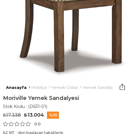
Anasayfa
Mobilya
Yemek Odası
Yemek Sandalyesi
Moriv
Moriville Yemek Sandalyesi
Stok Kodu
(D631-01)
₺17.338
₺13.004
25
0.0
₺2.167
`den başlayan taksitlerle