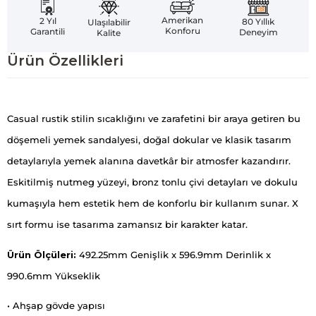
Amerikan
2 Yıl
80 Yıllık
Ulaşılabilir
Konforu
Garantili
Deneyim
Kalite
Ürün Özellikleri
Casual rustik stilin sıcaklığını ve zarafetini bir araya getiren bu
döşemeli yemek sandalyesi, doğal dokular ve klasik tasarım
detaylarıyla yemek alanına davetkâr bir atmosfer kazandırır.
Eskitilmiş nutmeg yüzeyi, bronz tonlu çivi detayları ve dokulu
kumaşıyla hem estetik hem de konforlu bir kullanım sunar. X
sırt formu ise tasarıma zamansız bir karakter katar.
Ürün Ölçüleri:
492.25mm Genişlik x 596.9mm Derinlik x
990.6mm Yükseklik
• Ahşap gövde yapısı