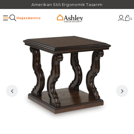
Amerikan Stili Ergonomik Tasarım
Mağazalarımız
0