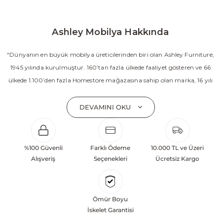
Ashley Mobilya Hakkında
"Dünyanın en büyük mobilya üreticilerinden biri olan Ashley Furniture,
1945 yılında kurulmuştur. 160’tan fazla ülkede faaliyet gösteren ve 66
ülkede 1.100’den fazla Homestore mağazasına sahip olan marka, 16 yılı
aşkın süredir Amerika’nın en çok satan mobilya markasıdır. Ashley;
yatak odası, oturma odası, yemek odası, home ofis ve ev dekorasyon
DEVAMINI OKU
aksesuarları dahil olmak üzere 20’den fazla ürün kategorisinde geniş bir
koleksiyon sunmaktadır. Sabit ve hareketli koltuklar, yataklar, bahçe
mobilyaları ve demonte ürün grupları ile ürün yelpazesini sürekli
%100 Güvenli
Farklı Ödeme
10.000 TL ve Üzeri
geliştiren Ashley, güçlü ve verimli global altyapısı sayesinde dünya
Alışveriş
Seçenekleri
Ücretsiz Kargo
çapında önemli bir pazar payına ulaşmıştır. Marka; sadece mevcut
başarılarına değil, aynı zamanda gelecekte yaratacağı değerlere
odaklanarak sürekli gelişimi temel yaklaşım olarak benimsemektedir.
Ömür Boyu
Türkiye’deki yatırımları kapsamında, Kayseri Serbest Bölgesi’nde 100
İskelet Garantisi