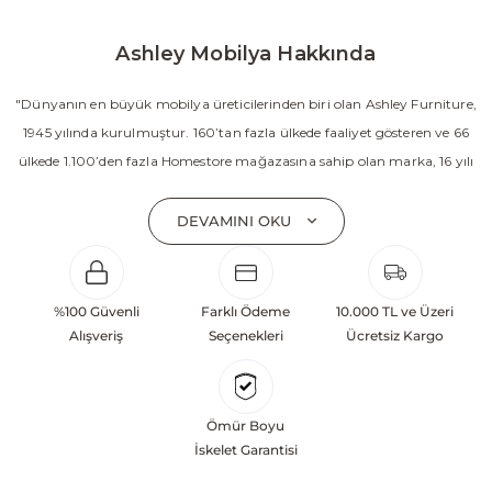
Ashley Mobilya Hakkında
"Dünyanın en büyük mobilya üreticilerinden biri olan Ashley Furniture,
1945 yılında kurulmuştur. 160’tan fazla ülkede faaliyet gösteren ve 66
ülkede 1.100’den fazla Homestore mağazasına sahip olan marka, 16 yılı
aşkın süredir Amerika’nın en çok satan mobilya markasıdır. Ashley;
yatak odası, oturma odası, yemek odası, home ofis ve ev dekorasyon
DEVAMINI OKU
aksesuarları dahil olmak üzere 20’den fazla ürün kategorisinde geniş bir
koleksiyon sunmaktadır. Sabit ve hareketli koltuklar, yataklar, bahçe
mobilyaları ve demonte ürün grupları ile ürün yelpazesini sürekli
%100 Güvenli
Farklı Ödeme
10.000 TL ve Üzeri
geliştiren Ashley, güçlü ve verimli global altyapısı sayesinde dünya
Alışveriş
Seçenekleri
Ücretsiz Kargo
çapında önemli bir pazar payına ulaşmıştır. Marka; sadece mevcut
başarılarına değil, aynı zamanda gelecekte yaratacağı değerlere
odaklanarak sürekli gelişimi temel yaklaşım olarak benimsemektedir.
Ömür Boyu
Türkiye’deki yatırımları kapsamında, Kayseri Serbest Bölgesi’nde 100
İskelet Garantisi
dönüm arazi üzerine kurulan üretim tesisinin altyapısı tamamlanmıştır.