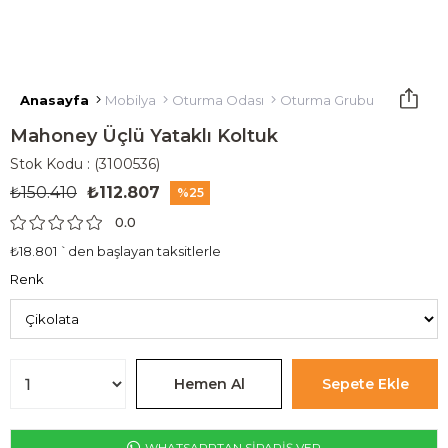
Anasayfa
Mobilya
Oturma Odası
Oturma Grubu
Yataklı K
Mahoney Üçlü Yataklı Koltuk
Stok Kodu
(3100536)
₺150.410
₺112.807
25
0.0
₺18.801
`den başlayan taksitlerle
Renk
WHATSAPPTAN SİPARİŞ VER