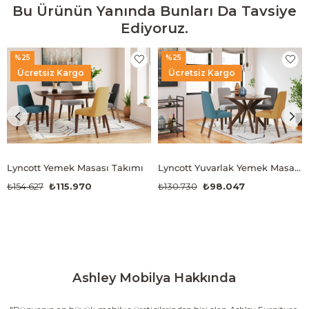
Bu Ürünün Yanında Bunları Da Tavsiye
Ediyoruz.
%25
%25
Ücretsiz Kargo
Ücretsiz Kargo
Lyncott Yemek Masası Takımı
Lyncott Yuvarlak Yemek Masası Takımı
₺154.627
₺115.970
₺130.730
₺98.047
Ashley Mobilya Hakkında