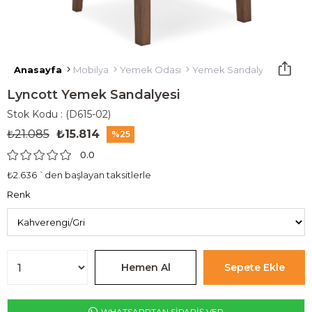
Anasayfa
Mobilya
Yemek Odası
Yemek Sandalyesi
Lynco
Lyncott Yemek Sandalyesi
Stok Kodu
(D615-02)
₺21.085
₺15.814
25
0.0
₺2.636
`den başlayan taksitlerle
Renk
WHATSAPPTAN SİPARİŞ VER