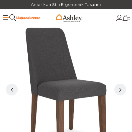
Amerikan Stili Ergonomik Tasarım
Mağazalarımız
0