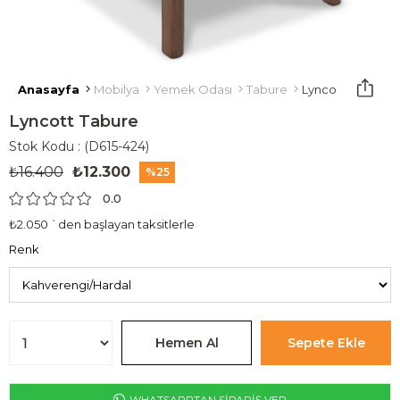
Anasayfa
Mobilya
Yemek Odası
Tabure
Lyncott Tabure
Lyncott Tabure
Stok Kodu
(D615-424)
₺16.400
₺12.300
25
0.0
₺2.050
`den başlayan taksitlerle
Renk
WHATSAPPTAN SİPARİŞ VER