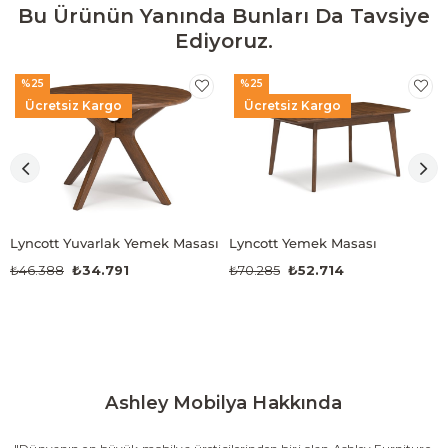
Bu Ürünün Yanında Bunları Da Tavsiye
Ediyoruz.
%25
%25
Ücretsiz Kargo
Ücretsiz Kargo
Lyncott Yuvarlak Yemek Masası
Lyncott Yemek Masası
₺46.388
₺34.791
₺70.285
₺52.714
Ashley Mobilya Hakkında