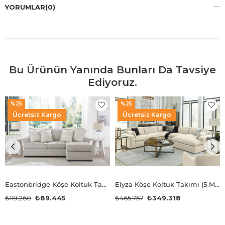
YORUMLAR
(0)
Bu Ürünün Yanında Bunları Da Tavsiye
Ediyoruz.
%25
%25
Ücretsiz Kargo
Ücretsiz Kargo
Eastonbridge Köşe Koltuk Takımı
Elyza Köşe Koltuk Takımı (5 Modül)
₺119.260
₺89.445
₺465.757
₺349.318