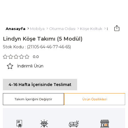
Anasayfa
Mobilya
Oturma Odası
Köşe Koltuk
Lindyn Köşe
Lindyn Köşe Takımı (5 Modül)
Stok Kodu
(21105-64-46-77-46-65)
0.0
İndirimli Ürün
4-16 Hafta İçerisinde Teslimat
Takım İçeriğini Değiştir
Ürün Özellikleri