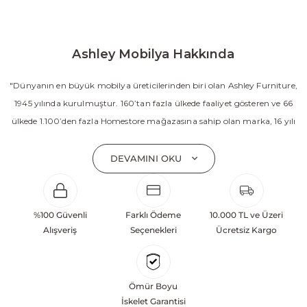
Ashley Mobilya Hakkında
"Dünyanın en büyük mobilya üreticilerinden biri olan Ashley Furniture,
1945 yılında kurulmuştur. 160’tan fazla ülkede faaliyet gösteren ve 66
ülkede 1.100’den fazla Homestore mağazasına sahip olan marka, 16 yılı
aşkın süredir Amerika’nın en çok satan mobilya markasıdır. Ashley;
yatak odası, oturma odası, yemek odası, home ofis ve ev dekorasyon
DEVAMINI OKU
aksesuarları dahil olmak üzere 20’den fazla ürün kategorisinde geniş bir
koleksiyon sunmaktadır. Sabit ve hareketli koltuklar, yataklar, bahçe
mobilyaları ve demonte ürün grupları ile ürün yelpazesini sürekli
%100 Güvenli
Farklı Ödeme
10.000 TL ve Üzeri
geliştiren Ashley, güçlü ve verimli global altyapısı sayesinde dünya
Alışveriş
Seçenekleri
Ücretsiz Kargo
çapında önemli bir pazar payına ulaşmıştır. Marka; sadece mevcut
başarılarına değil, aynı zamanda gelecekte yaratacağı değerlere
odaklanarak sürekli gelişimi temel yaklaşım olarak benimsemektedir.
Ömür Boyu
Türkiye’deki yatırımları kapsamında, Kayseri Serbest Bölgesi’nde 100
İskelet Garantisi