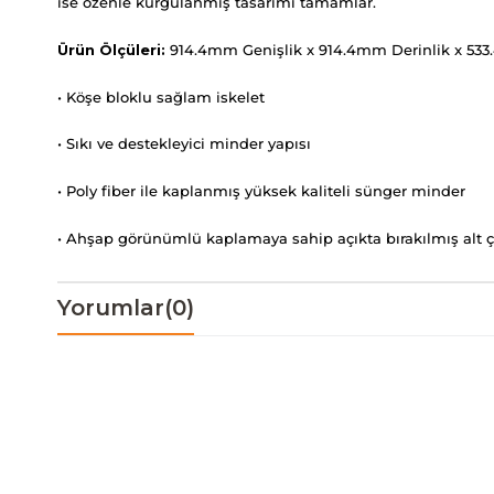
ise özenle kurgulanmış tasarımı tamamlar.
Ürün Ölçüleri:
914.4mm Genişlik x 914.4mm Derinlik x 53
• Köşe bloklu sağlam iskelet
• Sıkı ve destekleyici minder yapısı
• Poly fiber ile kaplanmış yüksek kaliteli sünger minder
• Ahşap görünümlü kaplamaya sahip açıkta bırakılmış alt ç
Yorumlar
(0)