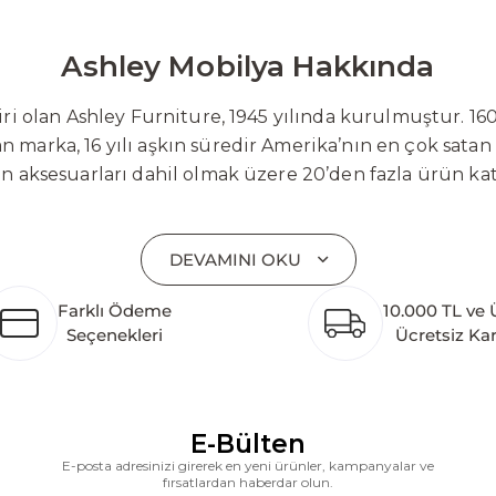
Ashley Mobilya Hakkında
 olan Ashley Furniture, 1945 yılında kurulmuştur. 160
 marka, 16 yılı aşkın süredir Amerika’nın en çok satan
on aksesuarları dahil olmak üzere 20’den fazla ürün ka
 mobilyaları ve demonte ürün grupları ile ürün yelpazesi
emli bir pazar payına ulaşmıştır. Marka; sadece mevcu
DEVAMINI OKU
lişimi temel yaklaşım olarak benimsemektedir. Türkiye’
etim tesisinin altyapısı tamamlanmıştır. Ashley Furnit
Farklı Ödeme
10.000 TL ve 
 pazarlarına hizmet vermektir. Dünya genelinde 7 far
Seçenekleri
Ücretsiz Ka
k katkı açısından önemli bir değer yaratmaktadır. As
ararası deneyimini yerel pazara taşımayı ve mobilya sek
alanlarına taşıyan marka; rahat koltukları, masif ahşa
ümler sunar. Teknoloji ve mağazacılığı bir araya getir
E-Bülten
riş deneyimi sunmak ve bu konforu her eve taşımak am
E-posta adresinizi girerek en yeni ürünler, kampanyalar ve
fırsatlardan haberdar olun.