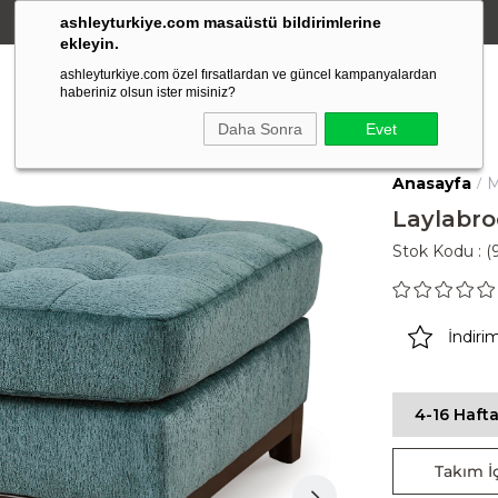
ashleyturkiye.com masaüstü bildirimlerine
Amerikan Stili Ergonomik Tasarım
ekleyin.
ashleyturkiye.com özel fırsatlardan ve güncel kampanyalardan
haberiniz olsun ister misiniz?
Daha Sonra
Evet
Anasayfa
M
Laylabro
Stok Kodu
(
İndiri
4-16 Hafta
Takım İç