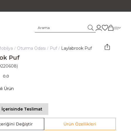
0
obilya
Oturma Odası
Puf
Laylabrook Puf
ok Puf
9220608)
0.0
mli Ürün
 İçerisinde Teslimat
eriğini Değiştir
Ürün Özellikleri