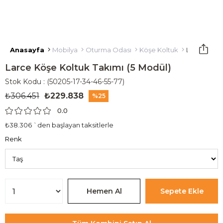
Anasayfa
Mobilya
Oturma Odası
Köşe Koltuk
Larce Köşe 
Larce Köşe Koltuk Takımı (5 Modül)
Stok Kodu
(50205-17-34-46-55-77)
₺306.451
₺229.838
25
0.0
₺38.306
`den başlayan taksitlerle
Renk