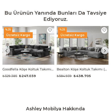
Bu Ürünün Yanında Bunları Da Tavsiye
Ediyoruz.
%25
%25
Ücretsiz Kargo
Ücretsiz Kargo
Goodfella Köşe Koltuk Takımı (4 Modül)
Bealton Köşe Koltuk Takımı (6 Modül)
₺329.385
₺247.039
₺584.939
₺438.705
Ashley Mobilya Hakkında