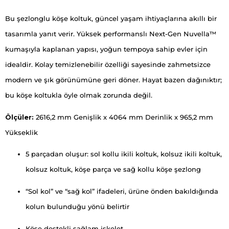
Bu şezlonglu köşe koltuk, güncel yaşam ihtiyaçlarına akıllı bir
tasarımla yanıt verir. Yüksek performanslı Next-Gen Nuvella™
kumaşıyla kaplanan yapısı, yoğun tempoya sahip evler için
idealdir. Kolay temizlenebilir özelliği sayesinde zahmetsizce
modern ve şık görünümüne geri döner. Hayat bazen dağınıktır;
bu köşe koltukla öyle olmak zorunda değil.
Ölçüler:
2616,2 mm Genişlik x 4064 mm Derinlik x 965,2 mm
Yükseklik
5 parçadan oluşur: sol kollu ikili koltuk, kolsuz ikili koltuk,
kolsuz koltuk, köşe parça ve sağ kollu köşe şezlong
“Sol kol” ve “sağ kol” ifadeleri, ürüne önden bakıldığında
kolun bulunduğu yönü belirtir
Köşe destekli sağlam iskelet