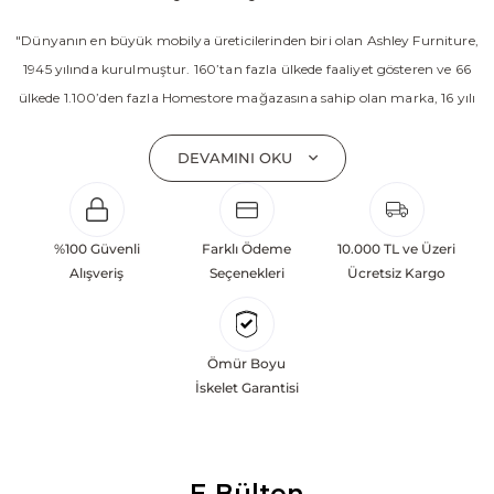
"Dünyanın en büyük mobilya üreticilerinden biri olan Ashley Furniture,
1945 yılında kurulmuştur. 160’tan fazla ülkede faaliyet gösteren ve 66
ülkede 1.100’den fazla Homestore mağazasına sahip olan marka, 16 yılı
aşkın süredir Amerika’nın en çok satan mobilya markasıdır. Ashley;
yatak odası, oturma odası, yemek odası, home ofis ve ev dekorasyon
DEVAMINI OKU
aksesuarları dahil olmak üzere 20’den fazla ürün kategorisinde geniş bir
koleksiyon sunmaktadır. Sabit ve hareketli koltuklar, yataklar, bahçe
mobilyaları ve demonte ürün grupları ile ürün yelpazesini sürekli
%100 Güvenli
Farklı Ödeme
10.000 TL ve Üzeri
geliştiren Ashley, güçlü ve verimli global altyapısı sayesinde dünya
Alışveriş
Seçenekleri
Ücretsiz Kargo
çapında önemli bir pazar payına ulaşmıştır. Marka; sadece mevcut
başarılarına değil, aynı zamanda gelecekte yaratacağı değerlere
odaklanarak sürekli gelişimi temel yaklaşım olarak benimsemektedir.
Ömür Boyu
Türkiye’deki yatırımları kapsamında, Kayseri Serbest Bölgesi’nde 100
İskelet Garantisi
dönüm arazi üzerine kurulan üretim tesisinin altyapısı tamamlanmıştır.
Ashley Furniture’ın hedefi; Türkiye merkezli bir üretim üssü oluşturarak
Orta Doğu, Avrupa ve Kuzey Afrika pazarlarına hizmet vermektir.