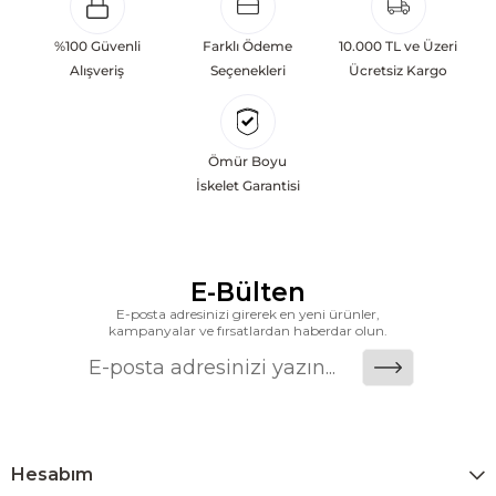
koleksiyon sunmaktadır. Sabit ve hareketli koltuklar, yataklar, bahçe
mobilyaları ve demonte ürün grupları ile ürün yelpazesini sürekli
%100 Güvenli
Farklı Ödeme
10.000 TL ve Üzeri
geliştiren Ashley, güçlü ve verimli global altyapısı sayesinde dünya
Alışveriş
Seçenekleri
Ücretsiz Kargo
çapında önemli bir pazar payına ulaşmıştır. Marka; sadece mevcut
başarılarına değil, aynı zamanda gelecekte yaratacağı değerlere
odaklanarak sürekli gelişimi temel yaklaşım olarak benimsemektedir.
Ömür Boyu
Türkiye’deki yatırımları kapsamında, Kayseri Serbest Bölgesi’nde 100
İskelet Garantisi
dönüm arazi üzerine kurulan üretim tesisinin altyapısı tamamlanmıştır.
Ashley Furniture’ın hedefi; Türkiye merkezli bir üretim üssü oluşturarak
Orta Doğu, Avrupa ve Kuzey Afrika pazarlarına hizmet vermektir.
E-Bülten
Dünya genelinde 7 farklı ülkede üretim tesisine sahip olan markanın
E-posta adresinizi girerek en yeni ürünler,
Türkiye’de üretim yapması, istihdam ve ekonomik katkı açısından
kampanyalar ve fırsatlardan haberdar olun.
önemli bir değer yaratmaktadır. Ashley Furniture Homestore; Türkiye’de
üretilecek ürünleri global pazarlara ulaştırmayı, uluslararası deneyimini
yerel pazara taşımayı ve mobilya sektörüne yenilikçi bir bakış açısı
kazandırmayı hedeflemektedir. Amerikan konforunu yaşam alanlarına
taşıyan marka; rahat koltukları, masif ahşap mobilyaları ve
Hesabım