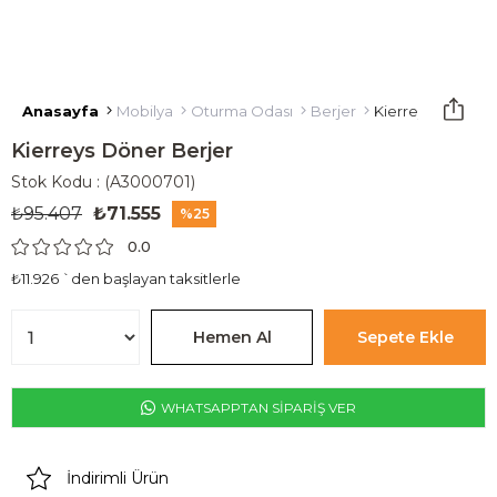
Anasayfa
Mobilya
Oturma Odası
Berjer
Kierreys Döner B
Kierreys Döner Berjer
Stok Kodu
(A3000701)
₺95.407
₺71.555
25
0.0
₺11.926
`den başlayan taksitlerle
WHATSAPPTAN SİPARİŞ VER
İndirimli Ürün