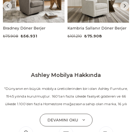
Bradney Döner Berjer
Kambria Sallanır Döner Berjer
₺75.908
₺56.931
₺101.210
₺75.908
Ashley Mobilya Hakkında
"Dünyanın en büyük mobilya üreticilerinden biri olan Ashley Furniture,
1945 yılında kurulmuştur. 160’tan fazla ülkede faaliyet gösteren ve 66
ülkede 1.100’den fazla Homestore mağazasına sahip olan marka, 16 yılı
aşkın süredir Amerika’nın en çok satan mobilya markasıdır. Ashley;
yatak odası, oturma odası, yemek odası, home ofis ve ev dekorasyon
DEVAMINI OKU
aksesuarları dahil olmak üzere 20’den fazla ürün kategorisinde geniş bir